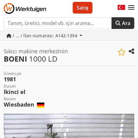
Satış
Ara
/ ... / İlan numarası: A142-1394
Sıkıcı makine merkezinin
BOENI
1000 LD
Üretim yılı
1981
Durum
İkinci el
Konum
Wiesbaden