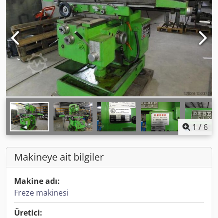
1
/
6
Makineye ait bilgiler
Makine adı:
Freze makinesi
Üretici: