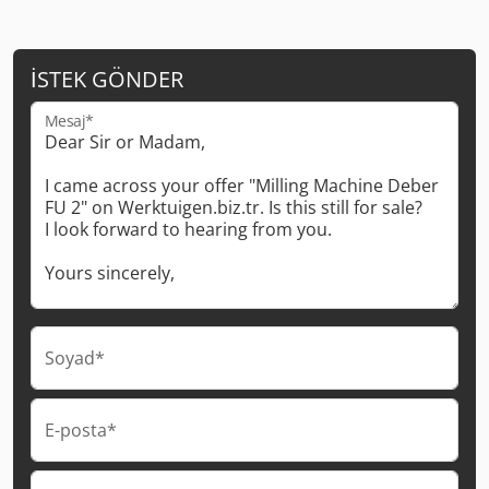
İSTEK GÖNDER
Mesaj*
Soyad*
E-posta*