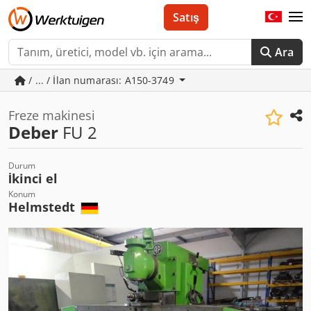
Satış
Ara
/ ... / İlan numarası: A150-3749
Freze makinesi
Deber
FU 2
Durum
İkinci el
Konum
Helmstedt