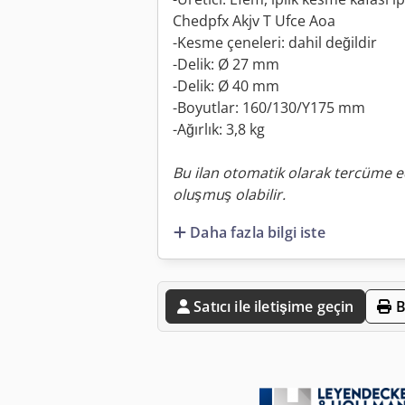
Chedpfx Akjv T Ufce Aoa
-Kesme çeneleri: dahil değildir
-Delik: Ø 27 mm
-Delik: Ø 40 mm
-Boyutlar: 160/130/Y175 mm
-Ağırlık: 3,8 kg
Bu ilan otomatik olarak tercüme ed
oluşmuş olabilir.
Daha fazla bilgi iste
Satıcı ile iletişime geçin
B