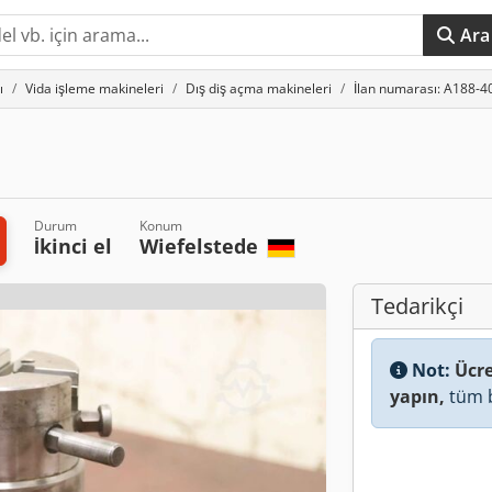
Ara
ı
Vida işleme makineleri
Dış diş açma makineleri
İlan numarası: A188-4
Durum
Konum
İkinci el
Wiefelstede
Tedarikçi
Not:
Ücre
yapın,
tüm b