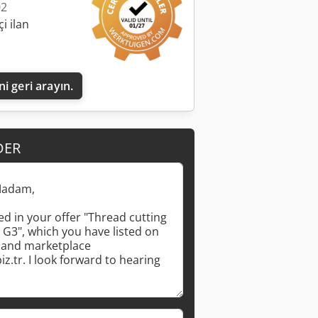
02
i ilan
i geri arayın.
DER