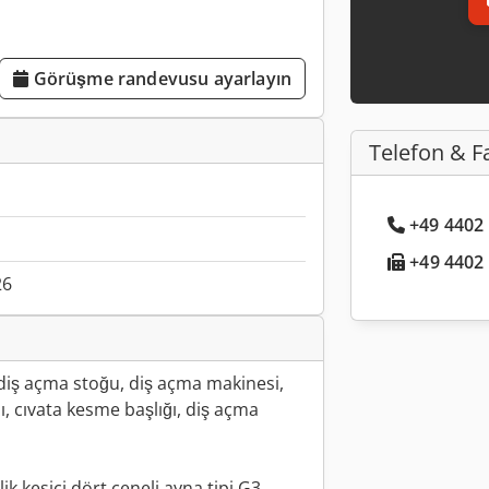
Görüşme randevusu ayarlayın
Telefon & F
+49 4402 .
+49 4402 .
26
 diş açma stoğu, diş açma makinesi,
ı, cıvata kesme başlığı, diş açma
lik kesici dört çeneli ayna tipi G3