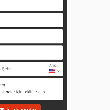
Arazi
 Şehir
yim.
kineler için teklifler alın
İstek gönder