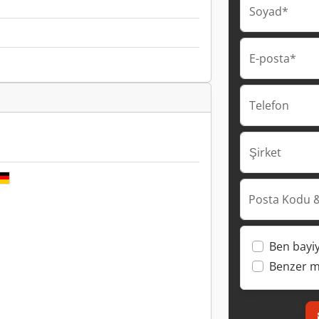
Soyad*
E-posta*
Telefon
Şirket
Posta Kodu &
Ben bayi
Benzer ma