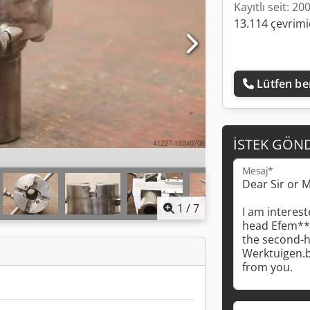
Kayıtlı seit: 20
13.114 çevrimiç
Lütfen ben
İSTEK GÖN
Mesaj*
1
/
7