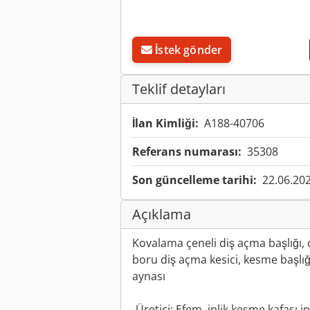
İstek gönder
Teklif detayları
İlan Kimliği:
A188-40706
Referans numarası:
35308
Son güncelleme tarihi:
22.06.20
Açıklama
Kovalama çeneli diş açma başlığı,
boru diş açma kesici, kesme başlığ
aynası
-Üretici: Efem, iplik kesme kafası ip