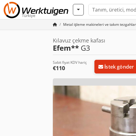
Türkiye
Metal işleme makineleri ve takım tezgahlar
Kılavuz çekme kafası
Efem**
G3
Sabit fiyat KDV hariç
İstek gönder
€110