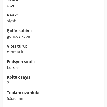
dizel
Renk:
siyah
Şoför kabini:
gündüz kabini
Vites türü:
otomatik
Emisyon sınıfı:
Euro 6
Koltuk sayısı:
2
Toplam uzunluk:
5.530 mm