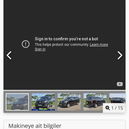
1
/
15
Makineye ait bilgiler