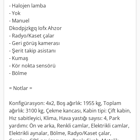
- Halojen lamba
- Yok
- Manuel
Dkodpjzkgq Iofx Ahzor
- Radyo/Kaset çalar
- Geri görüş kamerası
- Şerit takip asistanı
- Kumaş
- Kör nokta sensörü
- Bölme
= Notlar =
Konfigürasyon: 4x2, Boş ağırlık: 1955 kg, Toplam
ağırlık: 3100 kg, Çekme kancası, Kabin tipi: Çift kabin,
Hız sabitleyici, Klima, Hava yastığı sayısı: 4, Park
yardımı: Ön ve arka, Renkli camlar, Elektrikli camlar,
Elektrikli aynalar, Bölme, Radyo/Kaset çalar,