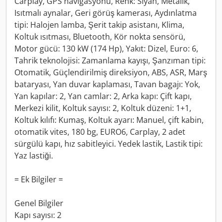
Carplay, GPS navigasyonu, Renk: Siyah, Metalik,
Isıtmalı aynalar, Geri görüş kamerası, Aydınlatma
tipi: Halojen lamba, Şerit takip asistanı, Klima,
Koltuk ısıtması, Bluetooth, Kör nokta sensörü,
Motor gücü: 130 kW (174 Hp), Yakıt: Dizel, Euro: 6,
Tahrik teknolojisi: Zamanlama kayışı, Şanzıman tipi:
Otomatik, Güçlendirilmiş direksiyon, ABS, ASR, Marş
bataryası, Yan duvar kaplaması, Tavan bagajı: Yok,
Yan kapılar: 2, Yan camlar: 2, Arka kapı: Çift kapı,
Merkezi kilit, Koltuk sayısı: 2, Koltuk düzeni: 1+1,
Koltuk kılıfı: Kumaş, Koltuk ayarı: Manuel, çift kabin,
otomatik vites, 180 bg, EURO6, Carplay, 2 adet
sürgülü kapı, hız sabitleyici. Yedek lastik, Lastik tipi:
Yaz lastiği.
= Ek Bilgiler =
Genel Bilgiler
Kapı sayısı: 2