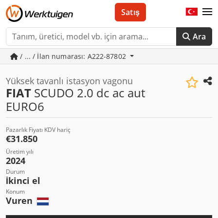
Satış
Ara
/ ... / İlan numarası: A222-87802
Yüksek tavanlı istasyon vagonu
FIAT
SCUDO 2.0 dc ac aut
EURO6
Pazarlık Fiyatı KDV hariç
€31.850
Üretim yılı
2024
Durum
İkinci el
Konum
Vuren