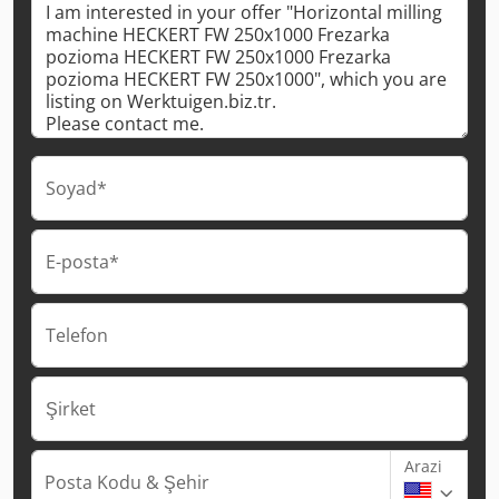
Soyad*
E-posta*
Telefon
Şirket
Arazi
Posta Kodu & Şehir