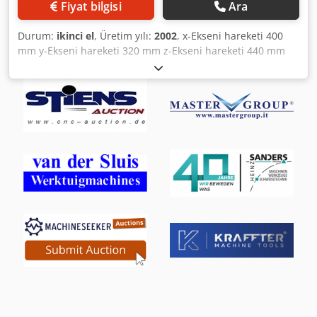
Fiyat bilgisi
Ara
Durum:
ikinci el
, Üretim yılı:
2002
, x-Ekseni hareketi 400
mm y-Ekseni hareketi 320 mm z-Ekseni hareketi 440 mm
Tabla boyutu 80 x 325 mm Mil bağlantısı ISO SK 40 Mil
devir sayısı 63 - 3150 dev/dak Pinol strok 60 mm Makine
ağırlığı yaklaşık 1,5 t Boyutlar U x G x Y 1,8 x 1,8 x 1,9 m
Universal freze makinesi - Dijital gösterge - Hidrolik takım
tutucu - Merkezi yağlama - Soğutma sistemi - Makine
lambası - Makine ayakları Dcodpfx Ajw Tdxiodzjk - Karşı
yatak - Talaş tepsisi