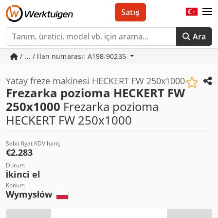
Satış
Ara
/ ... / İlan numarası: A198-90235
Yatay freze makinesi HECKERT FW 250x1000
Frezarka pozioma HECKERT FW
250x1000
Frezarka pozioma
HECKERT FW 250x1000
Sabit fiyat KDV hariç
€2.283
Durum
İkinci el
Konum
Wymysłów