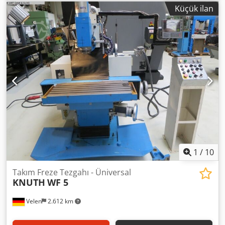
Masa ile yatay mil arasındaki mesafe: min. 30 / maks. 440
Küçük ilan
mm Çapraz çubuk ayarı - yatay: 650 mm Hız aralığı:
40...2000 / 18adım rpm Dönme aralığı +/-: 90°'de: 360° ve
45°'de: 360° derece sıkıştırma yüzeyi: 1120 x 250 mm Masa
yaklaşık olarak döner: 45° sağa / sola Besleme: X/Y: 12,5 -
830 + Z: 5,2 - 260 mm/dak Hızlı hareket: X/Y: 2500 ve Z:
1040 mm/dak. Toplam güç gereksinimi: 10 kW Makine
ağırlığı yaklaşık: 2000 kg Makine boyutları yaklaşık UxGxY:
2,2 x 1,8 x 1,7 m Teçhizat: 2x karşı yatak Ø 55mm Soğutma
cihazı: pompa ve besleme 3 yollu ölçüm sistemi ACU-Ride
ve kontrol paneli üzerinden çalışma makine ayakları *
1
/
10
Takım Freze Tezgahı - Üniversal
KNUTH
WF 5
Velen
2.612 km