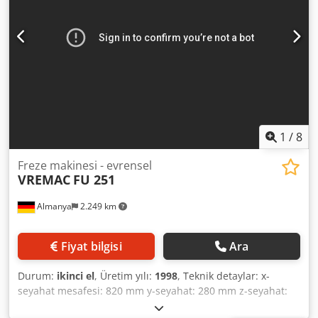
1
/
8
Freze makinesi - evrensel
VREMAC
FU 251
Almanya
2.249 km
Fiyat bilgisi
Ara
Durum:
ikinci el
, Üretim yılı:
1998
, Teknik detaylar: x-
seyahat mesafesi: 820 mm y-seyahat: 280 mm z-seyahat:
410 mm Mil montajı ISO: SK 40 Dcedpfx Asva Ei Ssdzsk