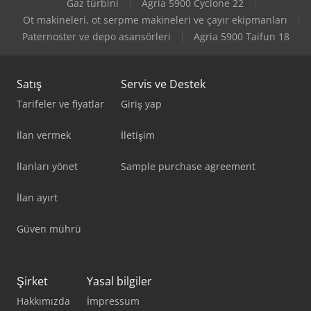
Gaz türbini
Agria 5900 Cyclone 22
Ot makineleri, ot serpme makineleri ve çayır ekipmanları
Paternoster ve depo asansörleri
Agria 5900 Taifun 18
Satış
Servis ve Destek
Tarifeler ve fiyatlar
Giriş yap
İlan vermek
İletişim
İlanları yönet
Sample purchase agreement
İlan ayırt
Güven mührü
Şirket
Yasal bilgiler
Hakkımızda
İmpressum