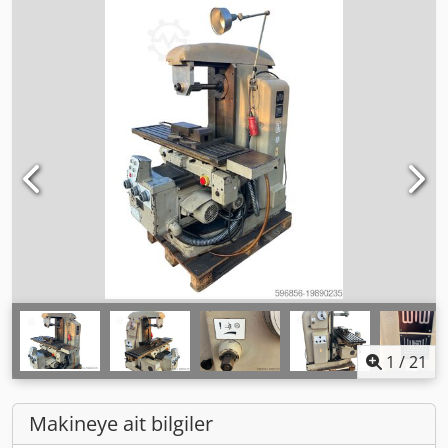
1
/
21
Makineye ait bilgiler