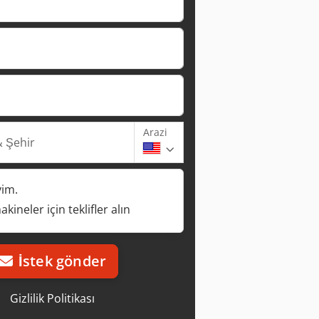
Arazi
 Şehir
yim.
kineler için teklifler alın
İstek gönder
Gizlilik Politikası