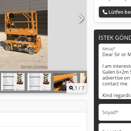
Lütfen ben
İSTEK GÖN
Mesaj*
1
/
7
Soyad*