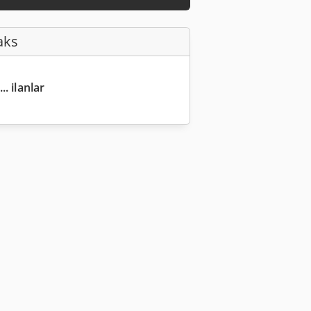
aks
.. ilanlar