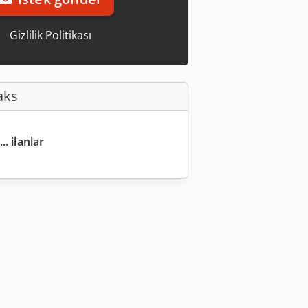
Gizlilik Politikası
aks
.. ilanlar