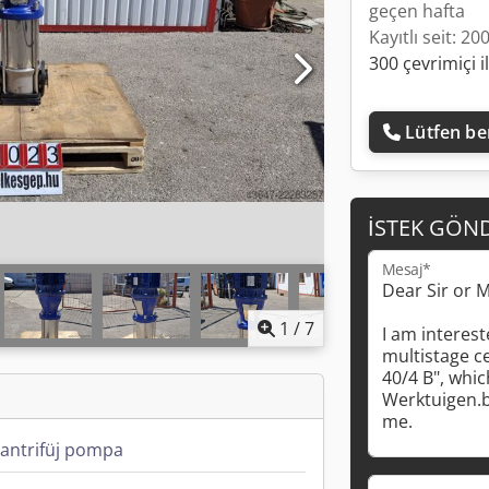
geçen hafta
Kayıtlı seit: 20
300 çevrimiçi i
Lütfen ben
İSTEK GÖN
Mesaj*
1
/
7
santrifüj pompa