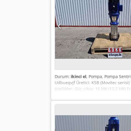
Durum:
ikinci el
, Pompa, Pompa Sentrif
Udbueqvjf Üretici: KSB (Movitec serisi) 
özellikler: Güç çıkışı: 15 kW (13,2 kW) 
m³/saat / 84 m Verimlilik (Eff.): %76 (ME
(Conn.): PN16/25 NW80 Açıklama: Dikey