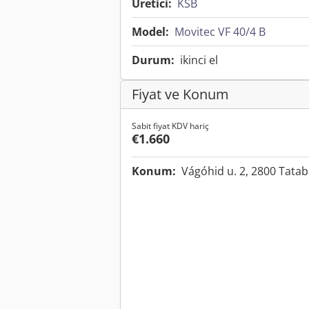
Üretici:
KSB
Model:
Movitec VF 40/4 B
Durum:
ikinci el
Fiyat ve Konum
Sabit fiyat KDV hariç
€1.660
Konum:
Vágóhid u. 2, 2800 Tata