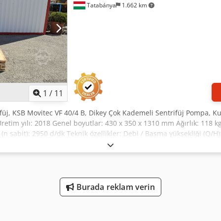
Tatabánya
1.662 km
1
/
11
üj, KSB Movitec VF 40/4 B, Dikey Çok Kademeli Sentrifüj Pompa, Ku
Üretim yılı: 2018 Genel boyutlar: 430 x 350 x 1310 mm Ağırlık: 118 kg 
n sabit): 2950 d/dk Teknik özellikler: Debi / Basma yüksekliği (Q/H): 
eal): Kod 15 E Çalışma basıncı/sıcaklığı (P/T): PN16, -20 / +120 °C C
lı yüksek performanslı endüstriyel pompa.
Burada reklam verin