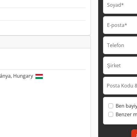
Soyad*
E-posta*
Telefon
Şirket
bánya, Hungary
Posta Kodu &
Ben bayi
Benzer ma