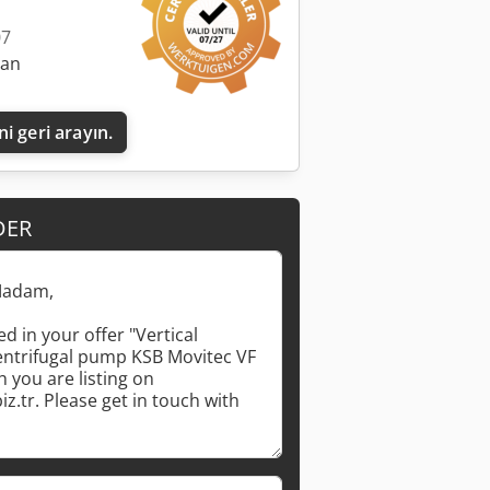
07
lan
i geri arayın.
DER