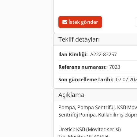
İstek gönder
Teklif detayları
İlan Kimliği:
A222-83257
Referans numarası:
7023
Son güncelleme tarihi:
07.07.20
Açıklama
Pompa, Pompa Sentrifüj, KSB Movi
Sentrifüj Pompa, Kullanılmış eki
Üretici: KSB (Movitec serisi)
Tip: Movitec VF 40/4 B