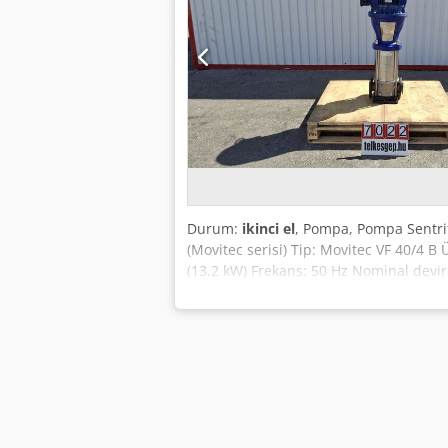
Durum:
ikinci el
, Pompa, Pompa Sentrif
(Movitec serisi) Tip: Movitec VF 40/4 B 
(13,2 kW) Frekans: 50 Hz Nominal devir (
%76 (MEI ≥ 0,70) Mil salmastrası tipi (S
PN16/25 NW80 Açıklama: Dikey tasarım