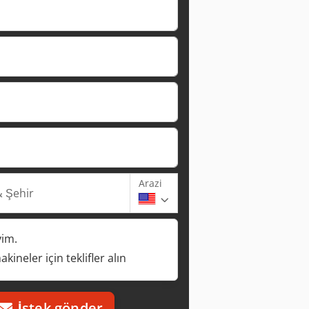
Arazi
 Şehir
yim.
kineler için teklifler alın
İstek gönder