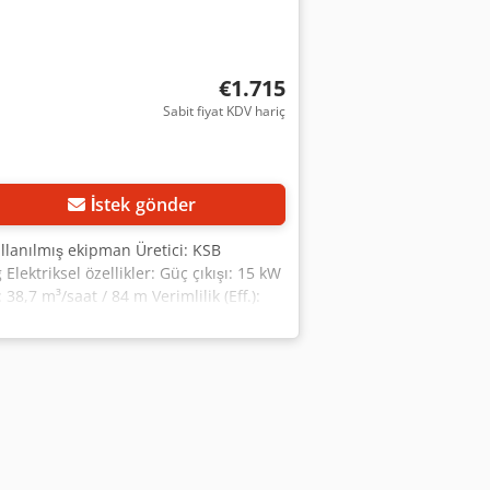
€1.715
Sabit fiyat KDV hariç
İstek gönder
llanılmış ekipman Üretici: KSB
Elektriksel özellikler: Güç çıkışı: 15 kW
38,7 m³/saat / 84 m Verimlilik (Eff.):
redpfx Aoy H Nbksqvsf Bağlantı (Conn.):