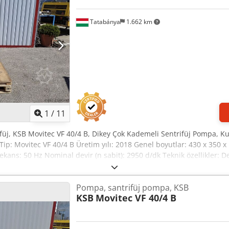
Tatabánya
1.662 km
1
/
11
üj, KSB Movitec VF 40/4 B, Dikey Çok Kademeli Sentrifüj Pompa, K
Tip: Movitec VF 40/4 B Üretim yılı: 2018 Genel boyutlar: 430 x 350 x
Frekans: 50 Hz Nominal devir (n sabit): 2950 d/dk Teknik özellikler: D
I ≥ 0,70) Mil salmastrası tipi (Seal): Kod 15 E Çalışma basıncı/sıcaklı
 tasarımlı yüksek performanslı endüstriyel pompa.
Pompa, santrifüj pompa, KSB
KSB
Movitec VF 40/4 B