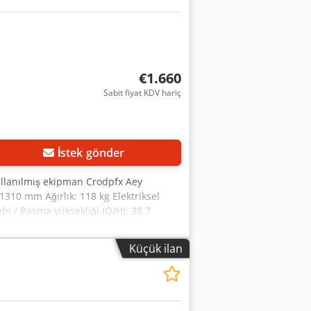
€1.660
Sabit fiyat KDV hariç
İstek gönder
ullanılmış ekipman Crodpfx Aey
 1310 mm Ağırlık: 118 kg Elektriksel
ebi / Basma yüksekliği (Q/H): 38,7
ğı (P/T): PN16, -20 / +120 °C Bağlantı
Küçük ilan