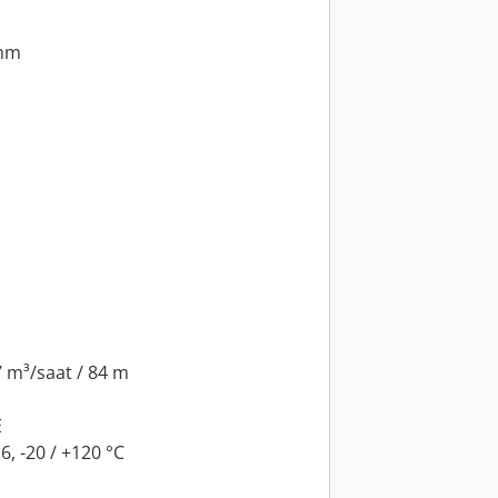
 mm
7 m³/saat / 84 m
E
6, -20 / +120 °C