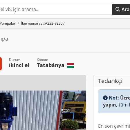
Ara
Pompalar
İlan numarası: A222-83257
ompa
Durum
Konum
İkinci el
Tatabánya
Tedarikçi
Not:
Ücre
yapın,
tüm b
En son çevrimiç