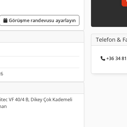
Görüşme randevusu ayarlayın
Telefon & F
+36 34 81.
26
tec VF 40/4 B, Dikey Çok Kademeli
pman