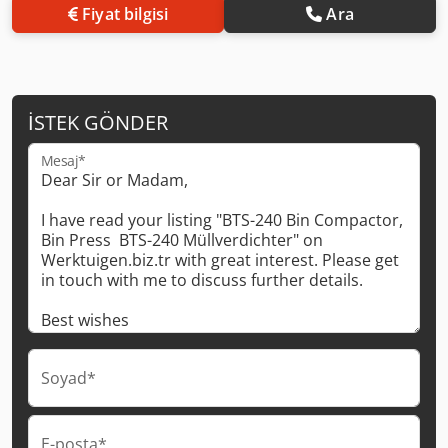
Fiyat bilgisi
Ara
İSTEK GÖNDER
Mesaj*
Soyad*
E-posta*