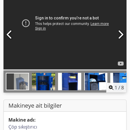
1
/
8
Makineye ait bilgiler
Makine adı:
Çöp sıkıştırıcı