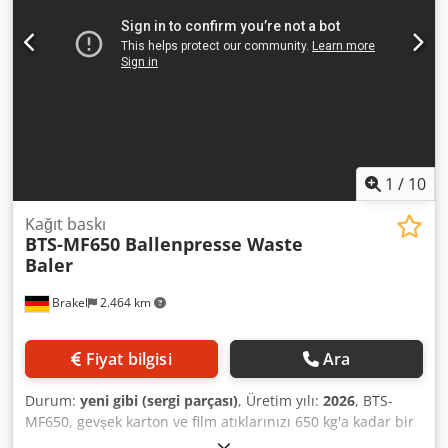
1
/
10
Kağıt baskı
BTS-MF650 Ballenpresse Waste
Baler
Brakel
2.464 km
Fiyat bilgisi
Ara
Durum:
yeni gibi (sergi parçası)
, Üretim yılı:
2026
, BTS-
MF650, gevşek karton ve film atıklarınızı 650 kg'a kadar bir
balya halinde sıkıştırmak için ideal balya makinesidir.