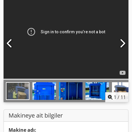
1
/
11
Makineye ait bilgiler
Makine adı: