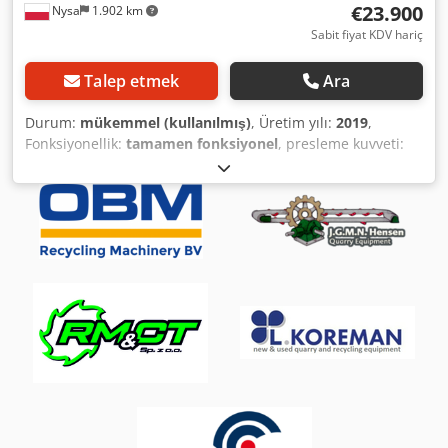
€23.900
Nysa
1.902 km
gerçekleştirilir.
Sabit fiyat KDV hariç
Talep etmek
Ara
Durum:
mükemmel (kullanılmış)
, Üretim yılı:
2019
,
Fonksiyonellik:
tamamen fonksiyonel
, presleme kuvveti:
70 t
, Donanım:
dokümantasyon / kılavuz
, HSM HL 7009
Re/Li horizontal balya presi. Makine çok iyi durumdadır ve
yetkili bir servis merkezi tarafından düzenli olarak bakımı
yapılmaktadır. Cjdpszhkzrefx Aktjrf Bu balya presi,
perakende sektöründeki büyük çaplı atık yönetimi projeleri
ile küçük ve orta ölçekli merkezi depolarda kullanım için
tasarlanmıştır. HL 7009 modelinin balyaları 1100 x 1100
mm kesitine sahiptir ve 1200 mm balya uzunluğunda 600
kg ağırlığa ulaşabilir. Bu da kamyonun taşıma
kapasitesinin en verimli şekilde kullanılmasını sağlar. Pres
gücü: 700 kN Spesifik pres gücü: 58 N/cm² Tahrik gücü:
10,5 kW Gerilim / Frekans: 400 V / 50 Hz Teorik boşta
çalışma kapasitesi: 42,97 m³/saat Besleme ağzı Genişlik x
Uzunluk: 890 x 1020 mm Balya Genişlik x Yükseklik x