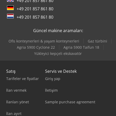
+49 201 857 861 80
+49 201 857 861 80
+49 201 857 861 80
Güncel makine aramaları:
Ofis konteynerleri & yaşam konteynerleri
Gaz türbini
Agria 5900 Cyclone 22
Agria 5900 Taifun 18
Yükleyici kepçeli ekskavatör
Satış
Servis ve Destek
Tarifeler ve fiyatlar
Giriş yap
İlan vermek
İletişim
İlanları yönet
Sample purchase agreement
İlan ayırt