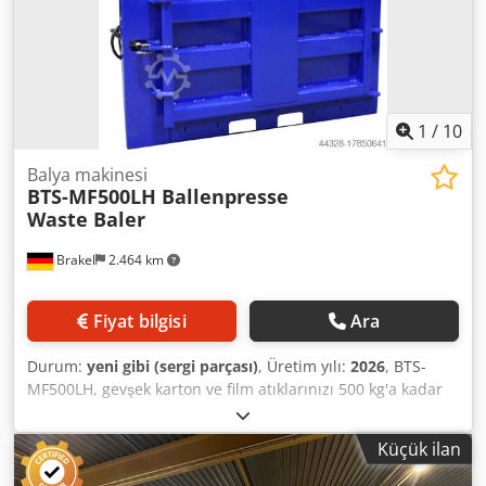
transformatör - OTC Daihen robotunun dokümantasyonu.
Stand çalışmaya hazırdır.
1
/
10
Balya makinesi
BTS-MF500LH Ballenpresse
Waste Baler
Brakel
2.464 km
Fiyat bilgisi
Ara
Durum:
yeni gibi (sergi parçası)
, Üretim yılı:
2026
, BTS-
MF500LH, gevşek karton ve film atıklarınızı 500 kg'a kadar
bir balya halinde sıkıştırmak için ideal balya makinesidir.
Kompakt tasarımı, onu özellikle sınırlı yüksekliğe sahip
Küçük ilan
odalar için uygun hale getirir. Balya makinesi basit ve
güvenli kullanımı ve geniş dolum hacmi ile etkileyicidir. Bu