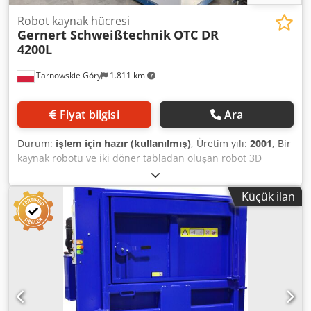
Robot kaynak hücresi
Gernert Schweißtechnik
OTC DR
4200L
Tarnowskie Góry
1.811 km
Fiyat bilgisi
Ara
Durum:
işlem için hazır (kullanılmış)
, Üretim yılı:
2001
, Bir
kaynak robotu ve iki döner tabladan oluşan robot 3D
kaynak istasyonu. Döner tablaların boyutları: 2000 mm x
1000 mm Crsdpop Am T Ujfx Aktjf İçindekiler: - 3 fazlı SEW-
Küçük ilan
EURODRIVE motorlu 2 x döner tabla - Döner tablaların
boyutları: 2000 mm x 1000 mm - Kaynak teli besleme
istasyonu dahildir. - OTC Daihen IRB-651 Lineer raylı,
öğretme panelli ve OTC Daihen Corporation L5561 kontrol
kabinli 7 eksenli robot manipülatör - OTC Daihen Digital
Pulse CPDP-350 kaynak robotu invertörü için güç kaynağı
ünitesi - 3 fazlı izolasyon transformatörü - NORATEL
3LT20.0-400/200-23 - DAIHEN W-L00557 3 fazlı