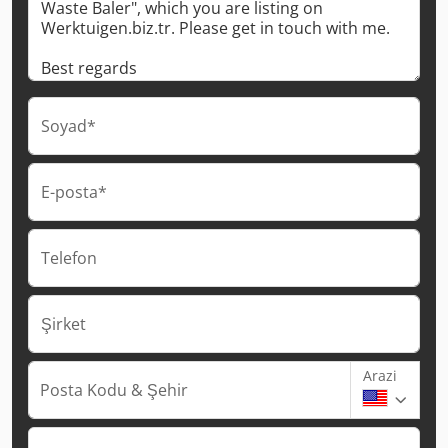
Soyad*
E-posta*
Telefon
Şirket
Arazi
Posta Kodu & Şehir