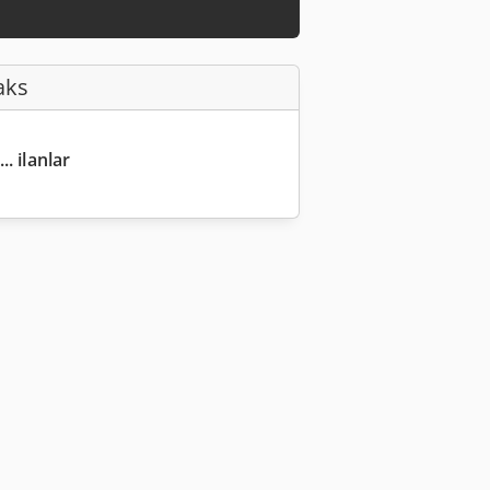
aks
.. ilanlar