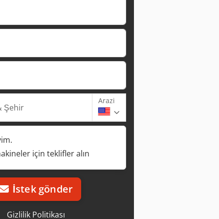
Arazi
 Şehir
yim.
kineler için teklifler alın
İstek gönder
Gizlilik Politikası