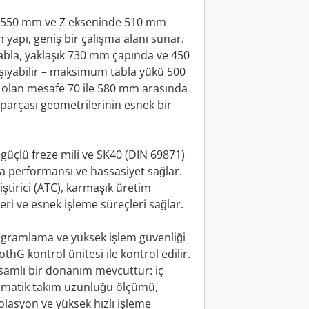
e 550 mm ve Z ekseninde 510 mm
yapı, geniş bir çalışma alanı sunar.
bla, yaklaşık 730 mm çapında ve 450
aşıyabilir – maksimum tabla yükü 500
e olan mesafe 70 ile 580 mm arasında
ş parçası geometrilerinin esnek bir
güçlü freze mili ve SK40 (DIN 69871)
a performansı ve hassasiyet sağlar.
ştirici (ATC), karmaşık üretim
eri ve esnek işleme süreçleri sağlar.
rogramlama ve yüksek işlem güvenliği
 kontrol ünitesi ile kontrol edilir.
samlı bir donanım mevcuttur: iç
tomatik takım uzunluğu ölçümü,
olasyon ve yüksek hızlı işleme