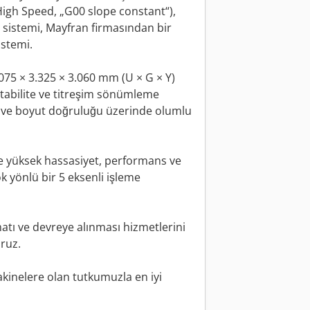
High Speed, „G00 slope constant“),
sistemi, Mayfran firmasından bir
istemi.
.075 × 3.325 × 3.060 mm (U × G × Y)
tabilite ve titreşim sönümleme
si ve boyut doğruluğu üzerinde olumlu
e yüksek hassasiyet, performans ve
k yönlü bir 5 eksenli işleme
matı ve devreye alınması hizmetlerini
ruz.
akinelere olan tutkumuzla en iyi