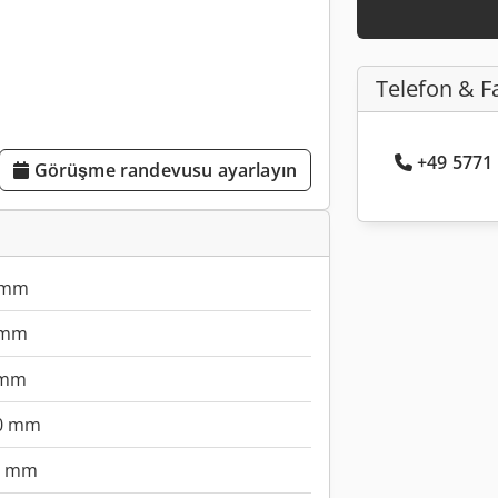
Telefon & F
+49 5771 .
Görüşme randevusu ayarlayın
 mm
 mm
 mm
0 mm
0 mm