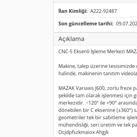
İlan Kimliği:
A222-92487
Son güncelleme tarihi:
09.07.20
Açıklama
CNC-5 Eksenli İşleme Merkezi MAZ
Makine, talep üzerine tesisimizde ç
halinde, makinenin tanıtım videola
MAZAK Variaxis J600, zorlu freze p
şekilde tam olarak işlenmesi için g
merkezidir. −120° ile +90° arasın
dönebilen bir C eksenine (±360°) 
geometriler tek bir sabitleme işl
mühendisliği, seri üretim ve tek pa
Dcjdpfszkmaiox Ahgjk