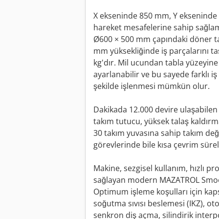
X ekseninde 850 mm, Y eksenind
hareket mesafelerine sahip sağlam 
Ø600 × 500 mm çapındaki döner ta
mm yüksekliğinde iş parçalarını t
kg'dır. Mil ucundan tabla yüzeyin
ayarlanabilir ve bu sayede farklı i
şekilde işlenmesi mümkün olur.
Dakikada 12.000 devire ulaşabilen 
takım tutucu, yüksek talaş kaldırm
30 takım yuvasına sahip takım deği
görevlerinde bile kısa çevrim sürel
Makine, sezgisel kullanım, hızlı p
sağlayan modern MAZATROL SmoothG
Optimum işleme koşulları için kap
soğutma sıvısı beslemesi (IKZ), o
senkron diş açma, silindirik interp