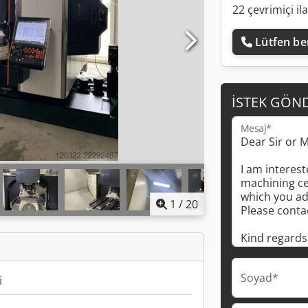
22 çevrimiçi il
Lütfen ben
İSTEK GÖN
Mesaj*
1
/
20
Soyad*
i