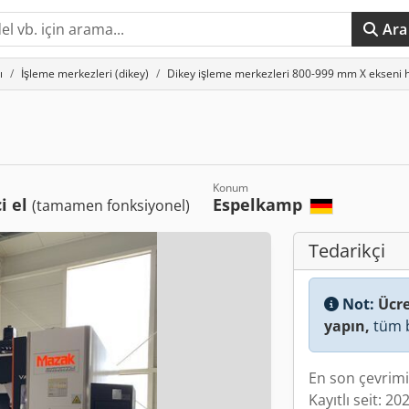
Ara
ı
İşleme merkezleri (dikey)
Dikey işleme merkezleri 800-999 mm X ekseni h
Konum
ci el
Espelkamp
(tamamen fonksiyonel)
Tedarikçi
Not:
Ücre
yapın,
tüm b
En son çevrimi
Kayıtlı seit: 20