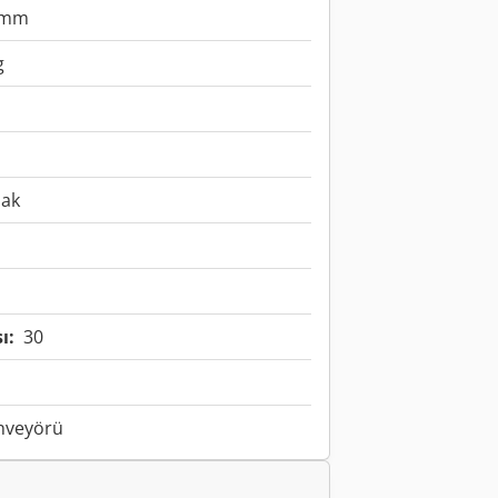
 mm
g
dak
ı:
30
onveyörü