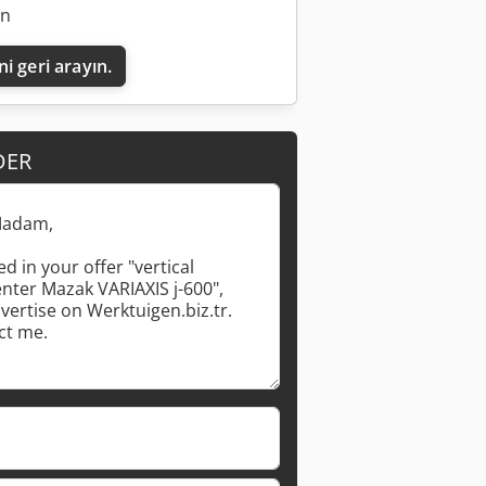
an
i geri arayın.
DER