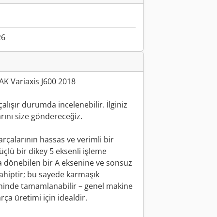
26
AK Variaxis J600 2018
alışır durumda incelenebilir. İlginiz
rını size göndereceğiz.
arçalarının hassas ve verimli bir
üçlü bir dikey 5 eksenli işleme
da dönebilen bir A eksenine ve sonsuz
sahiptir; bu sayede karmaşık
eminde tamamlanabilir – genel makine
rça üretimi için idealdir.