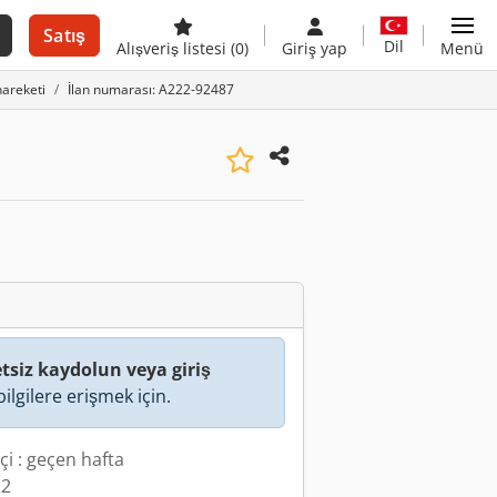
Satış
Dil
Alışveriş listesi
(0)
Giriş yap
Menü
areketi
İlan numarası: A222-92487
tsiz kaydolun veya giriş
ilgilere erişmek için.
çi : geçen hafta
22