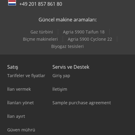
+49 201 857 861 80
Güncel makine aramaları:
Gaz türbini
Agria 5900 Taifun 18
Biçme makineleri
Agria 5900 Cyclone 22
Biyogaz tesisleri
Satış
Servis ve Destek
Tarifeler ve fiyatlar
Giriş yap
İlan vermek
İletişim
İlanları yönet
Sample purchase agreement
İlan ayırt
Güven mührü