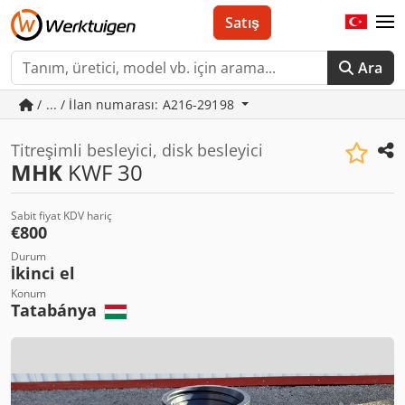
Satış
Ara
/ ... / İlan numarası: A216-29198
Titreşimli besleyici, disk besleyici
MHK
KWF 30
Sabit fiyat KDV hariç
€800
Durum
İkinci el
Konum
Tatabánya