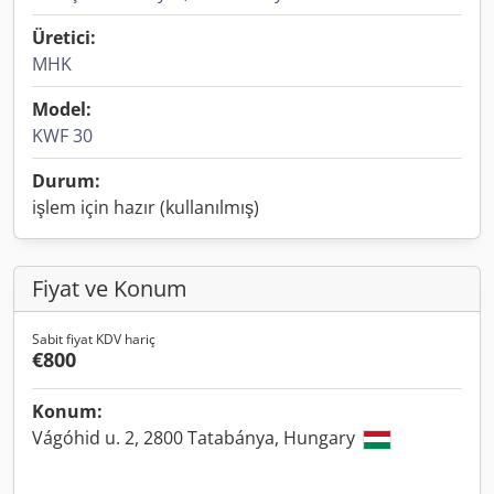
Üretici:
MHK
Model:
KWF 30
Durum:
işlem için hazır (kullanılmış)
Fiyat ve Konum
Sabit fiyat KDV hariç
€800
Konum:
Vágóhid u. 2, 2800 Tatabánya, Hungary