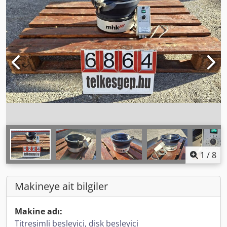
1
/
8
Makineye ait bilgiler
Makine adı:
Titreşimli besleyici, disk besleyici