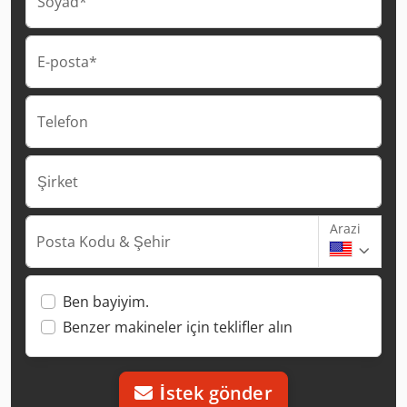
Soyad*
E-posta*
Telefon
Şirket
Arazi
Posta Kodu & Şehir
Ben bayiyim.
Benzer makineler için teklifler alın
İstek gönder