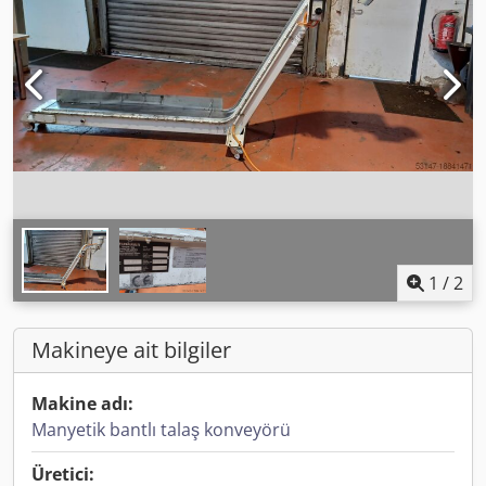
1
/
2
Makineye ait bilgiler
Makine adı:
Manyetik bantlı talaş konveyörü
Üretici: