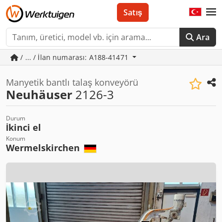
Satış
Ara
/ ... / İlan numarası: A188-41471
Manyetik bantlı talaş konveyörü
Neuhäuser
2126-3
Durum
İkinci el
Konum
Wermelskirchen