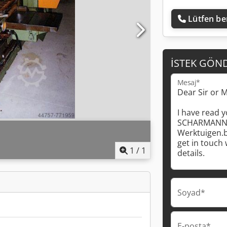
Lütfen ben
İSTEK GÖN
Mesaj*
1
/
1
Soyad*
E-posta*