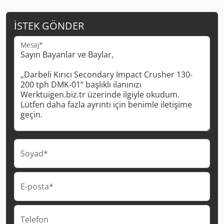
İSTEK GÖNDER
Mesaj*
Soyad*
E-posta*
Telefon