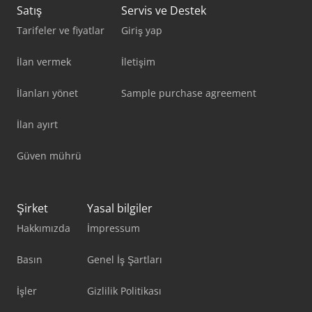
Satış
Servis ve Destek
Tarifeler ve fiyatlar
Giriş yap
İlan vermek
İletişim
İlanları yönet
Sample purchase agreement
İlan ayırt
Güven mührü
Şirket
Yasal bilgiler
Hakkımızda
İmpressum
Basın
Genel İş Şartları
İşler
Gizlilik Politikası