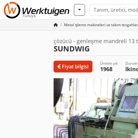
Türkiye
Metal işleme makineleri ve takım tezgahlar
çözücü - genleşme mandreli 13 t
SUNDWIG
Üretim yılı
Durum
Fiyat bilgisi
1968
İkinc