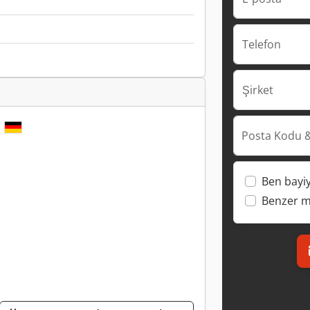
Telefon
Şirket
n
Posta Kodu &
Ben bayi
Benzer ma