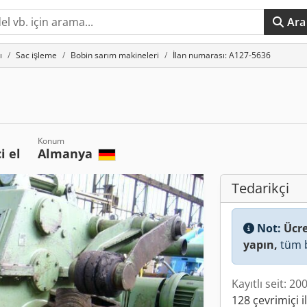
Ara
ı
Sac işleme
Bobin sarım makineleri
İlan numarası: A127-5636
Konum
i el
Almanya
Tedarikçi
Not:
Ücre
yapın,
tüm b
Kayıtlı seit: 20
128 çevrimiçi i