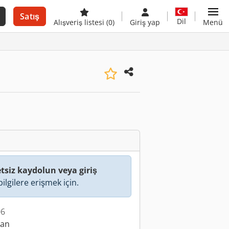
Satış
Dil
Alışveriş listesi
(0)
Giriş yap
Menü
tsiz kaydolun veya giriş
ilgilere erişmek için.
06
lan