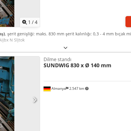
1
/
4
ış)
, şerit genişliği: maks. 830 mm şerit kalınlığı: 0,3 - 4 mm bıçak 
ijbx N Sljtok
Dilme standı
SUNDWIG
830 x Ø 140 mm
Almanya
2.547 km