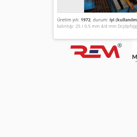
Üretim yılı:
1972
, durum:
iyi (kullanılm
kalınlığı: 25 / 0,5 mm 4/4 mm Dcjdpfxj