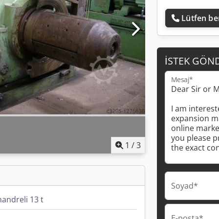
Lütfen ben
İSTEK GÖN
Mesaj*
1
/
3
Soyad*
andreli 13 t
E-posta*