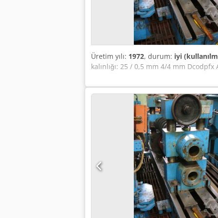
Üretim yılı:
1972
, durum:
iyi (kullanılm
kalınlığı: 25 / 0,5 mm 4/4 mm Dcodpfx A