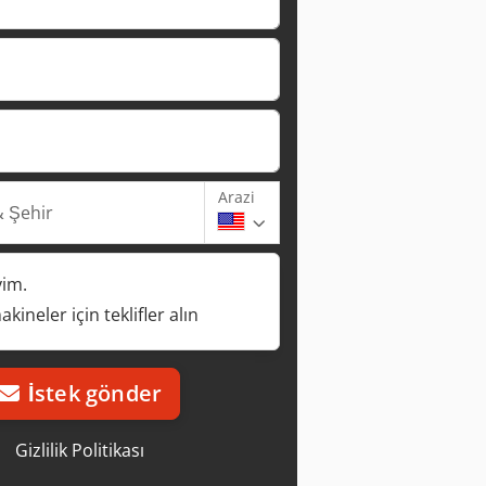
Arazi
 Şehir
yim.
kineler için teklifler alın
İstek gönder
Gizlilik Politikası