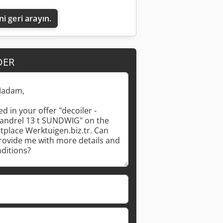
i geri arayın.
DER