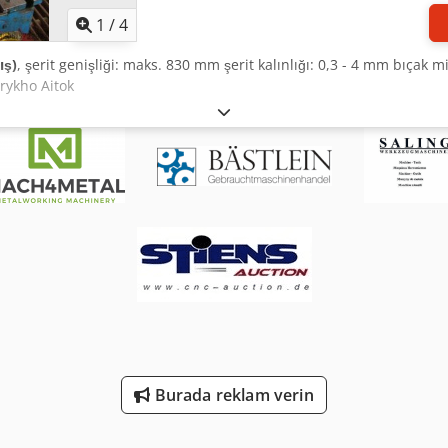
1
/
4
ış)
, şerit genişliği: maks. 830 mm şerit kalınlığı: 0,3 - 4 mm bıçak 
grykho Aitok
Burada reklam verin