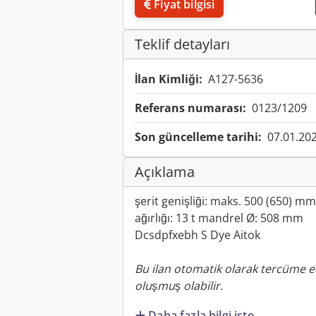
Fiyat bilgisi
Teklif detayları
İlan Kimliği:
A127-5636
Referans numarası:
0123/1209
Son güncelleme tarihi:
07.01.20
Açıklama
şerit genişliği: maks. 500 (650) mm 
ağırlığı: 13 t mandrel Ø: 508 mm
Dcsdpfxebh S Dye Aitok
Bu ilan otomatik olarak tercüme ed
oluşmuş olabilir.
Daha fazla bilgi iste