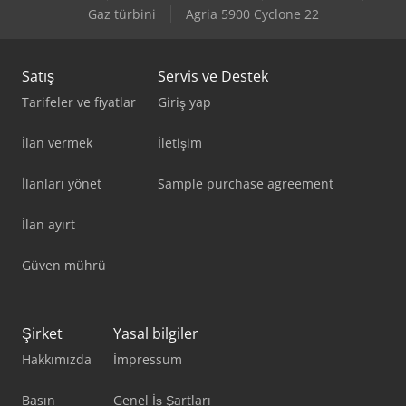
Lissmac Sbm-L 1000 G1S2
Gaz türbini
Agria 5900 Cyclone 22
Manitou 170 Aetj-L
Satış
Servis ve Destek
Tarifeler ve fiyatlar
Giriş yap
İlan vermek
İletişim
İlanları yönet
Sample purchase agreement
İlan ayırt
Güven mührü
Şirket
Yasal bilgiler
Hakkımızda
İmpressum
Basın
Genel İş Şartları