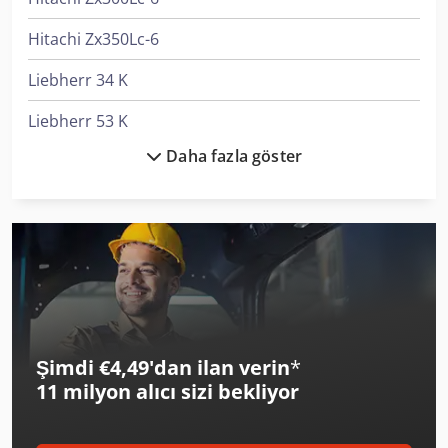
Hitachi Zx350Lc-6
Liebherr 34 K
Liebherr 53 K
Daha fazla göster
Liebherr A 900
Liebherr A 918 Litronic
Liebherr A 920 Litronic
Liebherr G9512
Liebherr L 514 Stereo
Şimdi €4,49'dan ilan verin
*
Liebherr L 538
11 milyon alıcı
sizi bekliyor
Liebherr L 546
Liebherr L1-24