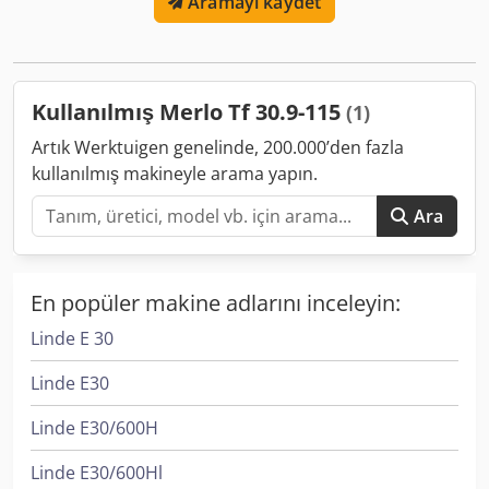
Aramayı kaydet
kg
, toplam uzunluk:
4.330 mm
, çekiş tipi:
Diesel
, inşaat
genişliği:
2.100 mm
, Rijit teleskopik forklift Dedjy Hm D
Njpfx Aa Iskr Direk tipi: Teleskopik Teknik durum: Yeni
Lastiklerin ön boyutu: 400/70-20 Arka lastik ebadı: 400/70-
20
Kullanılmış Merlo Tf 30.9-115
(1)
Artık Werktuigen genelinde, 200.000’den fazla
kullanılmış makineyle arama yapın.
Ara
En popüler makine adlarını inceleyin:
Linde E 30
Linde E30
Linde E30/600H
Linde E30/600Hl