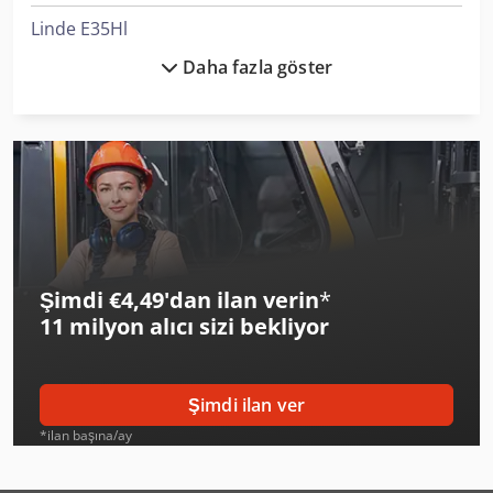
Linde E35Hl
Daha fazla göster
Linde H30D
Linde H40T
Linde H45T
Linde L 14
Linde Mm10
Şimdi €4,49'dan ilan verin
*
Linde Mt12
11 milyon alıcı
sizi bekliyor
Linde Mt15
Linde P30
Şimdi ilan ver
Linde P30C
*ilan başına/ay
Linde T20S