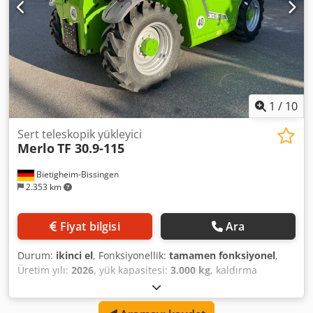
1
/
10
Sert teleskopik yükleyici
Merlo
TF 30.9-115
Bietigheim-Bissingen
2.353 km
Fiyat bilgisi
Ara
Durum:
ikinci el
, Fonksiyonellik:
tamamen fonksiyonel
,
Üretim yılı:
2026
, yük kapasitesi:
3.000 kg
, kaldırma
yüksekliği:
8.600 mm
, yakıt türü:
dizel
, direk tipi:
teleskopik
, inşaat yüksekliği:
2.120 mm
, boş ağırlık:
7.200