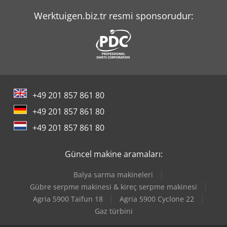
Manitou M 30-4
Werktuigen.biz.tr resmi sponsorudur:
Manitou Mi 30 D
Merlo P 120.10 Hm
Merlo P 27.6 Plus
+49 201 857 861 80
Merlo P 40.17
+49 201 857 861 80
Merlo R 40.16 S
+49 201 857 861 80
Merlo R 50.21 S
Güncel makine aramaları:
Merlo Tf 33.7-115
Balya sarma makineleri
Merlo Tf 42.7 Cs-145
Gübre serpme makinesi & kireç serpme makinesi
Agria 5900 Taifun 18
Agria 5900 Cyclone 22
Still Rx 70-30
Gaz türbini