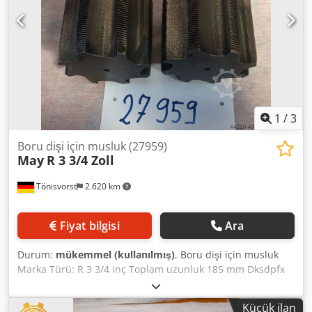
1
/
3
Boru dişi için musluk (27959)
May
R 3 3/4 Zoll
Tönisvorst
2.620 km
Fiyat bilgisi
Ara
Durum:
mükemmel (kullanılmış)
, Boru dişi için musluk
Marka Türü: R 3 3/4 inç Toplam uzunluk 185 mm Dksdpfx
Afofhdwqe Her
Küçük ilan