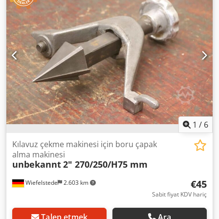
1
/
6
Kılavuz çekme makinesi için boru çapak
alma makinesi
unbekannt
2" 270/250/H75 mm
€45
Wiefelstede
2.603 km
Sabit fiyat KDV hariç
Talep etmek
Ara