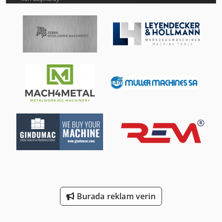
Linde A
Linde L 10
Linde L 12
Linde V
Mercedes-Benz V
Scherer Feinbau Vdz 220 / Ds
Tec Freetec
Tec Rotec
Yeong Chin Machinery Industries Co. Ltd. (Ycm) Nfx400A
Burada reklam verin
Yeong Chin Machinery Industries Co. Ltd. (Ycm) Ntc-2000Ly
Yeong Chin Machinery Industries Co. Ltd. (Ycm) Tv188B