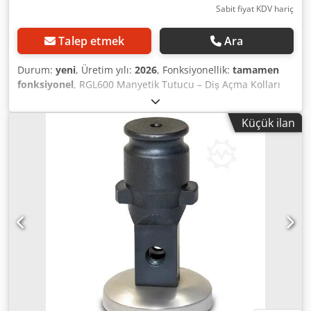
Sabit fiyat KDV hariç
Talep etmek
Ara
Durum:
yeni
, Üretim yılı:
2026
, Fonksiyonellik:
tamamen
fonksiyonel
, RGL600 Manyetik Tutucu – Diş Açma Kolları
için Güvenilir Taban RGL600 manyetik tutucu, diş açma
kollarının cihazın yüzeye kalıcı olarak sabitlenmesinin
Küçük ilan
mümkün olmadığı yerlerde monte edilmesi için
profesyonel bir çözümdür. Son derece güçlü mıknatısı ve
kompakt tasarımı sayesinde, diş açma kolunun, diş açma
makinesinin veya elektrikli diş açma aletinin çalışma
alanında güvenli ve stabil bir şekilde sabitlenmesini sağlar.
RGL600 Manyetik Tutucunun Temel Avantajları *
Maksimum kaldırma kapasitesi: 600 kg – Daha ağır diş
açma kollarının bile stabil bir şekilde sabitlenmesini
sağlar. * Kompakt boyutlar – Sınırlı çalışma alanlarında
bile kullanılabilir. * Evrensel montaj delikleri – 70 mm
aralık ve M8 diş, çoğu CORMAK diş açma kolu modeliyle
kolay entegrasyonu sağlar. * Sağlam yapı – Dayanıklı
malzemelerden üretilmiş olması, yoğun kullanıma karşı