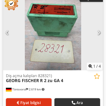
1
/
4
Diş açma kalıpları 828321)
GEORG FISCHER
R 2 zu GA 4
Tönisvorst
2.619 km
Fiyat bilgisi
Ara