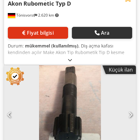
Akon
Rubometic Typ D
Tönisvorst
2.620 km
Fiyat bilgisi
Ara
Durum:
mükemmel (kullanılmış)
, Diş açma kafası
kendinden açılır Make Akon Tip Rubometik Tip D kesme
kapasitesi M6 - M 20 şaft çapı 40 mm Dkodpfx Afeg Sif Ue
Hor
Küçük ilan