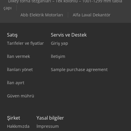
Dikey torna tezgahları – Tek kolonlu – 1001-1299 mm tabla
çapı
Abb Elektrik Motorları
Alfa Laval Dekantör
Satış
Servis ve Destek
Tarifeler ve fiyatlar
Giriş yap
İlan vermek
İletişim
İlanları yönet
Sample purchase agreement
İlan ayırt
Güven mührü
Şirket
Yasal bilgiler
Hakkımızda
İmpressum