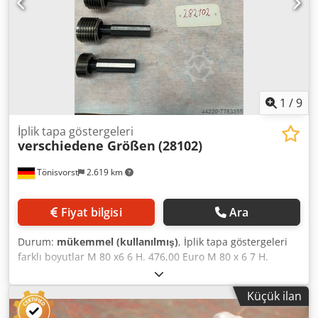
1
/
9
İplik tapa göstergeleri
verschiedene Größen
(28102)
Tönisvorst
2.619 km
Fiyat bilgisi
Ara
Durum:
mükemmel (kullanılmış)
, İplik tapa göstergeleri
farklı boyutlar M 80 x6 6 H. 476,00 Euro M 80 x 6 7 H.
476,00 Euro M 64 6 H Sol 340,00 Euro M 62 6 H İyi ve
Reddedilenler 320,00 Euro M 55. x 3 6 H 240,00 Euro M 55
Küçük ilan
x 1,5 6 H 240,00 Euro M 48 x 2 6 H 240,00 Euro ayrıca tek
tek satılır Dsdpfxjipxyns Af Hjkr