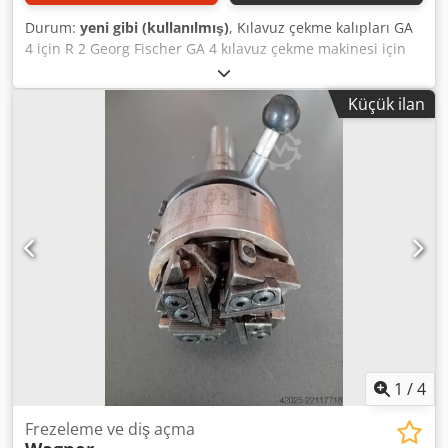
Durum:
yeni gibi (kullanılmış)
, Kılavuz çekme kalıpları GA
4 için R 2 Georg Fischer GA 4 kılavuz çekme makinesi için
kılavuz çekme kalıpları Dkjdpfx Aeivzcksf Hjr yeni kadar iyi
GF Art. 012209
Küçük ilan
1
/
4
Frezeleme ve diş açma