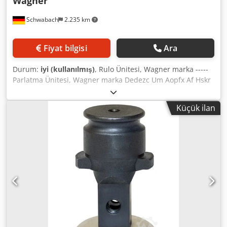
Wagner
Schwabach
2.235 km
Fiyat bilgisi
Ara
Durum:
iyi (kullanılmış)
, Rulo Ünitesi, Wagner marka -----
Parlatma Ünitesi, Wagner marka Dedezc Um Aopfx Af Hskr
Küçük ilan