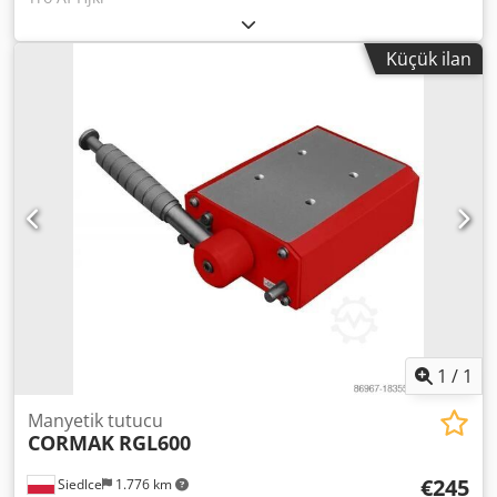
Küçük ilan
1
/
1
Manyetik tutucu
CORMAK
RGL600
€245
Siedlce
1.776 km