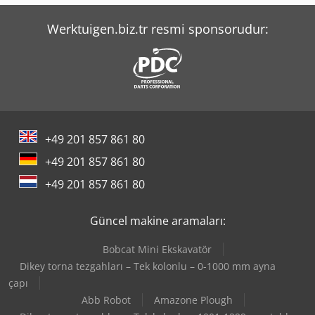
Werktuigen.biz.tr resmi sponsorudur:
+49 201 857 861 80
+49 201 857 861 80
+49 201 857 861 80
Güncel makine aramaları:
Bobcat Mini Ekskavatör
Dikey torna tezgahları – Tek kolonlu – 0-1000 mm ayna
çapı
Abb Robot
Amazone Plough