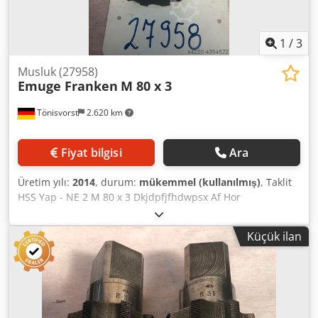
1
/
3
Musluk (27958)
Emuge Franken
M 80 x 3
Tönisvorst
2.620 km
Fiyat bilgisi
Ara
Üretim yılı:
2014
, durum:
mükemmel (kullanılmış)
, Taklit
HSS Yap - NE 2 M 80 x 3 Dkjdpfjfhdwpsx Af Hor
Küçük ilan