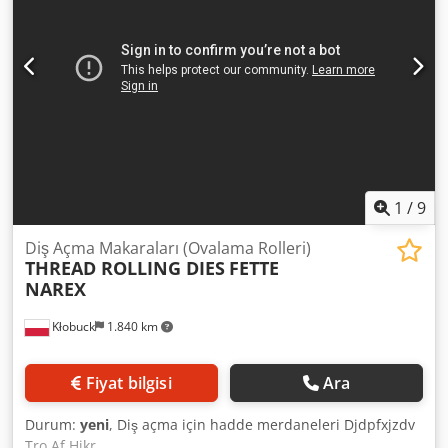
1
/
9
Diş Açma Makaraları (Ovalama Rolleri)
THREAD ROLLING DIES
FETTE
NAREX
Kłobuck
1.840 km
Fiyat bilgisi
Ara
Durum:
yeni
, Diş açma için hadde merdaneleri Djdpfxjzdv
Tro Af Hjkr