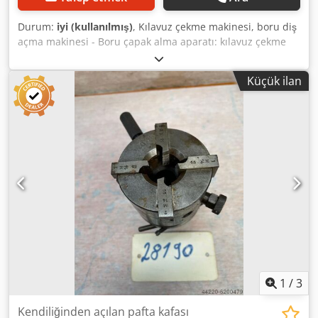
Durum:
iyi (kullanılmış)
, Kılavuz çekme makinesi, boru diş
açma makinesi - Boru çapak alma aparatı: kılavuz çekme
makinesi için - Boru boyutu: iç çapı Ø 58 mm'ye kadar
Dkodpjwyu Hfefx Af Hsr - Ölçüler: fotoğraflara bakınız - Dış
Küçük ilan
ölçüler: 270/250/Y75 mm - Ağırlık: 2,7 kg
1
/
3
Kendiliğinden açılan pafta kafası