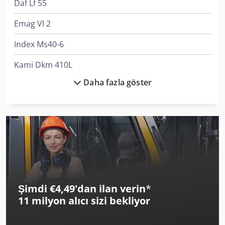
Daf Lf 55
Emag Vl 2
Index Ms40-6
Kami Dkm 410L
Daha fazla göster
Kapema Bm 25
Krone Bdf
Linde A
Linde L 10
Linde L 12
Şimdi €4,49'dan ilan verin
*
Linde M25
11 milyon alıcı
sizi bekliyor
Manitou M 30-4