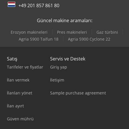
Tec Rotec
+49 201 857 861 80
Yeong Chin Machinery Industries Co. Ltd. (Ycm) Nfx400A
Güncel makine aramaları:
Erozyon makineleri
Pres makineleri
Gaz türbini
Agria 5900 Taifun 18
Agria 5900 Cyclone 22
Satış
Servis ve Destek
Tarifeler ve fiyatlar
Giriş yap
İlan vermek
İletişim
İlanları yönet
Sample purchase agreement
İlan ayırt
Güven mührü