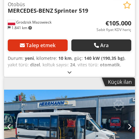
Otobüs
MERCEDES-BENZ
Sprinter 519
€105.000
Grodzisk Mazowieck
1.841 km
Sabit fiyat KDV hariç
Talep etmek
Ara
Durum:
yeni
, kilometre:
10 km
, güç:
140 kW (190,35 bg)
,
yakıt türü:
dizel
, koltuk sayısı:
24
, vites türü:
otomatik
,
renk:
gri
, Üretim yılı:
2026
, Donanım:
ABS, elektronik
denge programı (ESP), klima
, Mercedes Benz Sprinter 519
Küçük ilan
24 koltuk Mercus, otobüs üretimi konusunda 15 yılı aşkın
deneyime sahip olup, Polonya'daki en büyük üreticidir.
Chedpfxjywq Dbj Abzsa Geniş bir yelpazede, kullanıma
hazır araçlar sunuyoruz; araç parkımızda 100'den fazla
yeni otobüs bulunmaktadır. Otobüsümüzü ülkenizde
kaydetmeniz için gerekli tüm belgeler mevcuttur. Donanım:
- Kol dayanaklı, tamamen ayarlanabilir MERCUS koltuklar -
Çift camlı, panoramik - Bireysel servis setli, turistik bagaj
rafları - Tavan tipi klima, 12,5 kW güç - Sürücü için ön