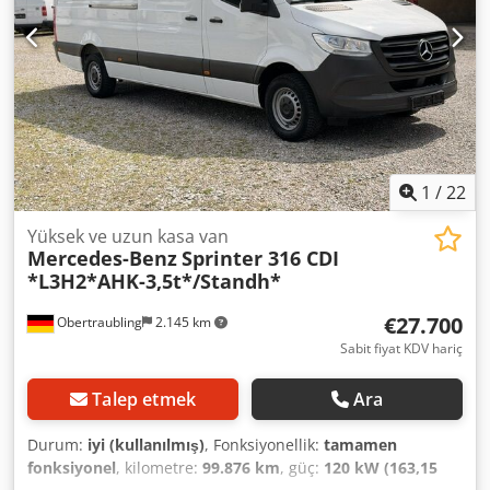
1
/
22
Yüksek ve uzun kasa van
Mercedes-Benz
Sprinter 316 CDI
*L3H2*AHK-3,5t*/Standh*
€27.700
Obertraubling
2.145 km
Sabit fiyat KDV hariç
Talep etmek
Ara
Durum:
iyi (kullanılmış)
, Fonksiyonellik:
tamamen
fonksiyonel
, kilometre:
99.876 km
, güç:
120 kW (163,15