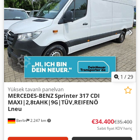
camlar * MBUX * Şehirlerarası koltuklar * Sürücü çalışma
alanı aydınlatması * Güzergah gösterge paneli (Lawo), ön,
yan ve arka tarafta * Her sırada USB bağlantı noktaları *
Yolcu kabini kliması, 13kW Chsdpjzrqu Tjfx Abzea *
Temperli camdan tavan penceresi * İç mekanda tutunma
çubukları ve tutamaklar * Dur butonu * Sürücü için
mikrofon * Yolcu kabininde hoparlör * Kronometreli saat *
Cam kırıcı çekiç * İç mekanda ek ayna * Tavanda ek sinyal
lambaları * Uzatılmamış araç * Çeki demiri için elektrik
tesisatı
1
/
29
Yüksek tavanlı panelvan
MERCEDES-BENZ
Sprinter 317 CDI
MAXI|2,8tAHK|9G|TÜV,REIFENÖ
Lneu
€34.400
Berlin
2.247 km
€35.400
Sabit fiyat KDV hariç