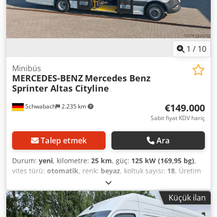
klima, 4,5 kW güç - Park ısıtıcısı - Multimedya: 17"
monitör/radyo/navigasyon/DVD/CD/MP3/mikrofon - Arka
kamera - USB prizleri (şarj) - Alçaltılmış giriş ve elektrikli
kapı açma - Krom paket - Çeki demiri İHRACAT VERGİSİ: %0
İletişim: Marcin Opon (İngilizce, Lehçe, Rusça)
1
/
10
Minibüs
MERCEDES-BENZ
Mercedes Benz
Sprinter Altas Cityline
€149.000
Schwabach
2.235 km
Sabit fiyat KDV hariç
Talep etmek
Ara
Durum:
yeni
, kilometre:
25 km
, güç:
125 kW (169,95 bg)
,
vites türü:
otomatik
, renk:
beyaz
, koltuk sayısı:
18
, Üretim
yılı:
2026
, Donanım:
ABS, elektronik denge programı
(ESP), is filtrasyon filtresi, klima, navigasyon sistemi
, * 16
Küçük ilan
yolcu koltuğu + 2 katlanabilir koltuk + 1 sürücü * Geniş,
dönebilen sürgülü kapı * Koyu renkli, panoramik yan