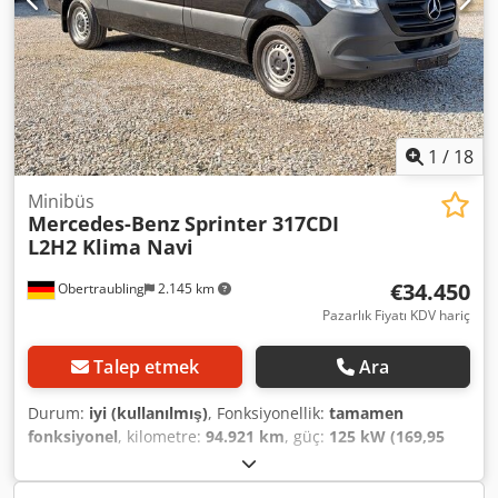
Codpezp A U Hjfx Abzoha İletişim: Marcin Opon (İngilizce,
Lehçe, Rusça)
1
/
18
Minibüs
Mercedes-Benz
Sprinter 317CDI
L2H2 Klima Navi
€34.450
Obertraubling
2.145 km
Pazarlık Fiyatı KDV hariç
Talep etmek
Ara
Durum:
iyi (kullanılmış)
, Fonksiyonellik:
tamamen
fonksiyonel
, kilometre:
94.921 km
, güç:
125 kW (169,95
bg)
, yakıt türü:
dizel
, vites türü:
otomatik
, toplam ağırlık:
3.500 kg
, boş ağırlık:
2.479 kg
, ilk tescil:
04/2023
, bir