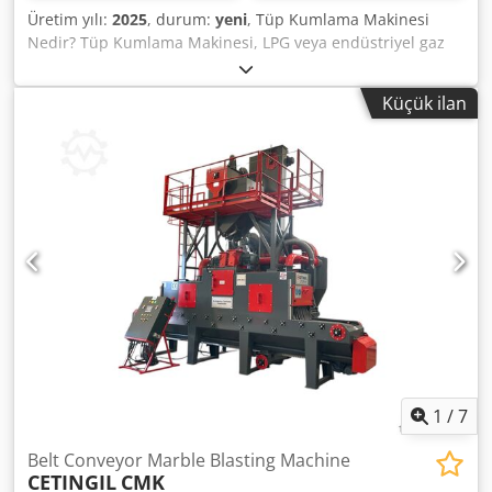
Üretim yılı:
2025
, durum:
yeni
, Tüp Kumlama Makinesi
Nedir? Tüp Kumlama Makinesi, LPG veya endüstriyel gaz
tüplerinin yüzeyini temizlemek, pas ve boya kalıntılarını
gidermek ve yeniden boyama ya da muayene öncesi yüzey
Küçük ilan
hazırlığı yapmak için kullanılan endüstriyel bir yüzey
işleme makinesidir. ⚙️ Ne İşe Yarar? Bu sistem, tüplerin
yüzeyine yüksek hızda çelik bilye (shot) fırlatarak: Pas, boya
ve kirleri temizler, Yüzeyi pürüzlendirir (boya ve kaplama
tutunmasını artırır), Cjdpfx Aljxun T Soforf Çatlak, darbe
veya korozyon tespitini kolaylaştırır, Tüpün yeniden
kullanılabilirliğini ve güvenliğini sağlar. 🧩 Temel
Bileşenleri Bileşen Görevi Kumlama Kabini (Blast Chamber)
İşlemin yapıldığı kapalı alan Kumlama Türbinleri (Blast
Wheel) Çelik bilyeleri yüksek hızda fırlatır Taşıma Sistemi
Tüpleri döndürür veya taşır (konveyör, döner tabla vb.)
Aşındırıcı Geri Kazanım Sistemi Kullanılan bilyeleri toplayıp
yeniden kullanır Toz Toplama Ünitesi Ortaya çıkan tozu
filtreler Kontrol Paneli Otomasyon ve işlem kontrolünü
1
/
7
sağlar
Belt Conveyor Marble Blasting Machine
CETINGIL
CMK