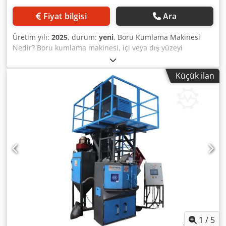
9 3.000 x 1.500 16 x Ø 400 SK - 10 4.000 x 2000 22 x Ø 400
Fiyat bilgisi
Ara
Üretim yılı:
2025
, durum:
yeni
, Boru Kumlama Makinesi
Nedir? Boru kumlama makinesi, içi veya dış yüzeyi
silindirik (boru şeklinde) olan metal parçaların yüzey
temizliği, pürüzlendirme veya kaplama öncesi hazırlık
Küçük ilan
işlemlerinde kullanılan özel bir yüzey işleme ekipmanıdır.
Bu makineler, boruların pas, oksit, çapak ve boya
kalıntılarından arındırılması amacıyla yüksek hızlı aşındırıcı
(bilye, kum veya granül) püskürtme yöntemiyle çalışır. ⚙️
Çalışma Prensibi Yükleme: Borular, makaralı veya silindirik
taşıyıcı sistem üzerine yerleştirilir. Taşıma: Borular,
konveyör hattı veya rulolu sistem ile otomatik olarak
kumlama kabinine taşınır. Kumlama İşlemi: Kabin içinde
yer alan yüksek hızlı türbinler, borunun yüzeyine çelik
bilye veya aşındırıcı tanecikleri püskürtür. Bu işlem
sırasında boru döner ve ilerler, böylece her noktası eşit
şekilde temizlenir. Temizlik ve Geri Kazanım: Kullanılan
aşındırıcı, otomatik sistemle toplanır, filtrelenir ve yeniden
kullanılır. Toz ve kir, endüstriyel filtreleme sistemi
1
/
5