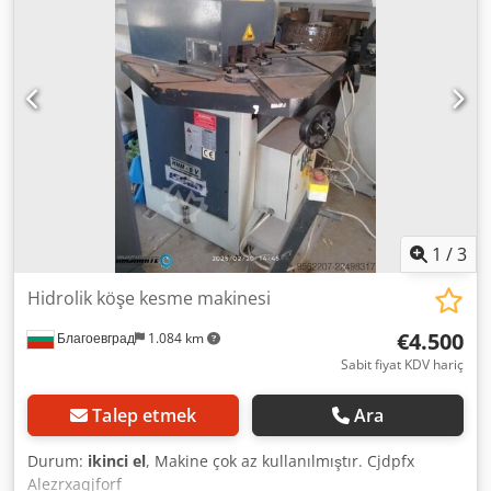
1
/
3
Hidrolik köşe kesme makinesi
€4.500
Благоевград
1.084 km
Sabit fiyat KDV hariç
Talep etmek
Ara
Durum:
ikinci el
, Makine çok az kullanılmıştır. Cjdpfx
Alezrxaqjforf