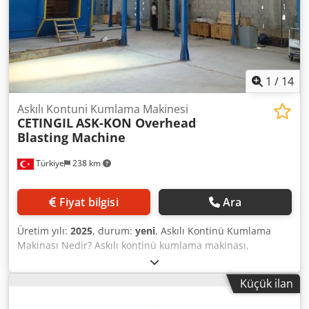
1
/
14
Askılı Kontuni Kumlama Makinesi
CETINGIL
ASK-KON Overhead
Blasting Machine
Türkiye
238 km
Fiyat bilgisi
Ara
Üretim yılı:
2025
, durum:
yeni
, Askılı Kontinü Kumlama
Makinası Nedir? Askılı kontinü kumlama makinası,
genellikle metal yüzeylerin temizlenmesi,
pürüzlendirilmesi veya boyaya hazırlanması amacıyla
Küçük ilan
kullanılan otomatik bir yüzey temizleme sistemidir. Bu tip
makinelerde parçalar, bir konveyör hattına asılarak sürekli