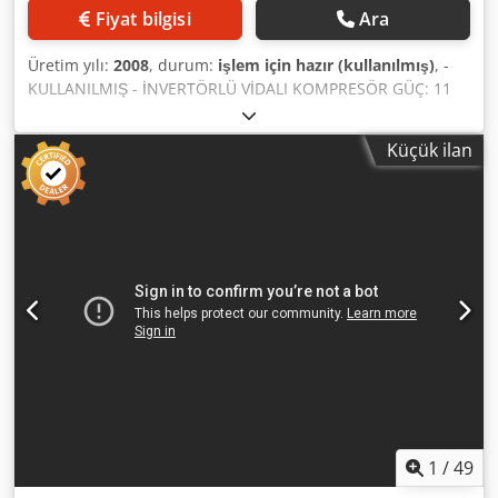
Fiyat bilgisi
Ara
Üretim yılı:
2008
, durum:
işlem için hazır (kullanılmış)
, -
KULLANILMIŞ - İNVERTÖRLÜ VİDALI KOMPRESÖR GÜÇ: 11
kW Cedjzqwggjpfx Alferf MAKSİMUM BASINÇ: 12,5 Bar
AĞIRLIK: 271 kg TOPLAM ÖLÇÜLER: 960 x 615 x 1050 mm
Küçük ilan
1
/
49