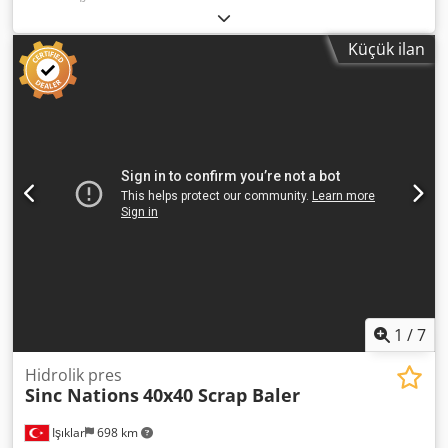
Küçük ilan
1
/
7
Hidrolik pres
Sinc Nations
40x40 Scrap Baler
Işıklar
698 km