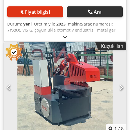
Fiyat bilgisi
Ara
Durum:
yeni
, Üretim yılı:
2023
, makine/araç numarası:
7YXXX
, VIS G, çoğunlukla otomotiv endüstrisi, metal geri
dönüşümcüler ve demir dışı metal yeniden eritme
endüstrisi için önerilen damgalama, kırpma, teller gibi
Küçük ilan
serap işleme için ideal ve en verimli çözümdür. Crjdpfjmqi
Aksx Alfsf
1
/
8