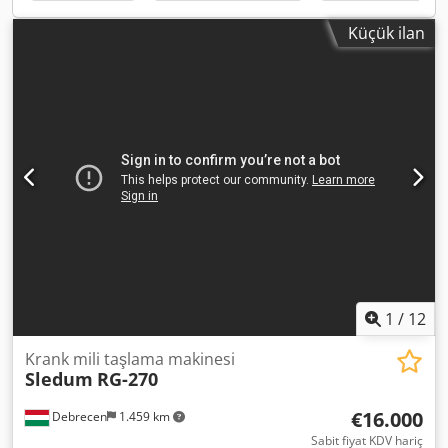
KONTROL ÜNİTESİ: HEIDENHAIN TNC 530 Cjdpfxowt Er Ss
Alfsrf AĞIRLIK: 45000 kg GENEL ÖLÇÜLER: 6000 x 8000 x
Küçük ilan
4300 mm AKSESUARLAR: TALAŞ KONVEYÖRÜ; TAŞINABİLİR
EL ÇARKI; LİNEER ÇUBUKLAR NOT: DÖNER VE YANAL
HAREKETLİ TABLADA DÖNER PARÇA İÇİN MAKS. YÜK 30.000
kg; ADAPTÖRLÜ DERİN DELME UÇLARI; HIZLI SIKIŞTIRMA
PLAKASI 2200X2500X70 mm
1
/
12
Krank mili taşlama makinesi
Sledum
RG-270
€16.000
Debrecen
1.459 km
Sabit fiyat KDV hariç