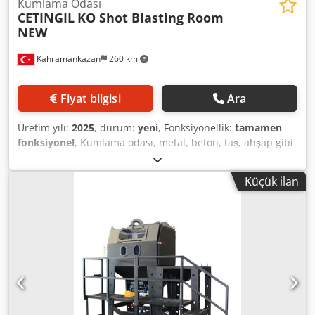
Kumlama Odası
CETINGIL
KO Shot Blasting Room
NEW
Kahramankazan
260 km
Fiyat bilgisi
Ara
Üretim yılı:
2025
, durum:
yeni
, Fonksiyonellik:
tamamen
fonksiyonel
, Kumlama odası, metal, beton, taş, ahşap gibi
yüzeylerin temizlenmesi, pürüzlendirilmesi veya boyaya
hazırlanması için kullanılan kapalı bir yüzey işlem alanıdır.
Küçük ilan
Bu odalarda, yüksek basınçlı hava yardımıyla aşındırıcı
malzeme (örneğin kuvars kumu, çelik bilye, alüminyum
oksit, granül vb.) yüzeye püskürtülür. Amaç; yüzeydeki pas,
boya, oksit tabakası veya kirleri temizleyerek malzemenin
istenen pürüzlülük değerine ulaşmasını sağlamaktır.
Kumlama Odasının Temel Bileşenleri Kumlama Kabini /
Odası: Çelik konstrüksiyon bir alan olup iç yüzeyleri
aşınmaya dayanıklı malzemelerle kaplanır. Kumlama
Makinesi (Nozul Sistemi): Basınçlı hava ve aşındırıcı