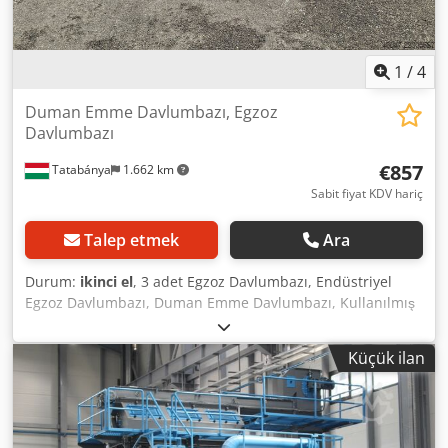
1
/
4
Duman Emme Davlumbazı, Egzoz
Davlumbazı
€857
Tatabánya
1.662 km
Sabit fiyat KDV hariç
Talep etmek
Ara
Durum:
ikinci el
, 3 adet Egzoz Davlumbazı, Endüstriyel
Egzoz Davlumbazı, Duman Emme Davlumbazı, Kullanılmış
Makine Genel ölçüler: Genişlik: 3850 mm Derinlik: 2400
mm Yükseklik: 400 mm Ağırlık: 180 kg Emme yüzeyi: 3540 ×
Küçük ilan
1400 mm Kanal bağlantı çapı: Ø 250 mm Codpfszk A I Nex
Alforf - Vakum ünitesi/fan dahil değildir.