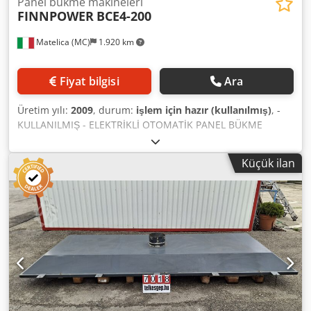
Panel bükme makineleri
FINNPOWER
BCE4-200
Matelica (MC)
1.920 km
Fiyat bilgisi
Ara
Üretim yılı:
2009
, durum:
işlem için hazır (kullanılmış)
, -
KULLANILMIŞ - ELEKTRİKLİ OTOMATİK PANEL BÜKME
MAKİNASI BÜKME UZUNLUĞU: 2150 mm MAKSİMUM
BÜKME YÜKSEKLİĞİ: 200 mm BÜKÜMLER ARASI MİNİMUM
Küçük ilan
UZUNLUK/GENİŞLİK: 160-350 mm TONAJ: 32 ton KONTROL
ÜNİTESİ: SIEMENS 840D AĞIRLIK: 30.000 kg TOPLAM
BOYUTLAR: 8500 x 7000 x 2850 mm AKSESUARLAR:
OTOMATİK TAKIM DEĞİŞTİRME ; MANIPÜLATÖR ; TERS
BÜKME DÖNGÜSÜ ; SAC HIZALAMA SİSTEMİ NOT: 2
ASP/700 CNC YARDIMCI EKSEN YOK; EK ÜST TAKIM;
YÜKLEME / BOŞALTMA SİSTEMİ Csdpfx Asy T Szyelfjrf