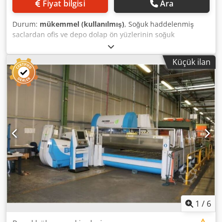
Fiyat bilgisi
Ara
Durum:
mükemmel (kullanılmış)
, Soğuk haddelenmiş
saclardan ofis ve depo dolap ön yüzlerinin soğuk
haddelenmesi için merdaneli bir profil hattı. Merdane
merkez mesafesi: 140 mm, Merdane çapı: 45 mm, Kama
Küçük ilan
kanalı: 12 mm. Tesis, merdane setlerini 1500 mm'ye kadar
açabilen bir elektrikli sisteme sahiptir. Tesis elektrikle
çalışmaktadır. Crjdpjwxv H Dofx Alfsf
1
/
6