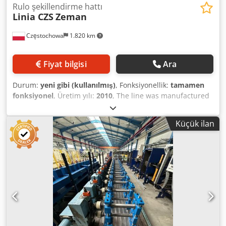
Rulo şekillendirme hattı
Linia CZS
Zeman
Częstochowa
1.820 km
Fiyat bilgisi
Ara
Durum:
yeni gibi (kullanılmış)
, Fonksiyonellik:
tamamen
fonksiyonel
, Üretim yılı:
2010
, The line was manufactured
in 2010. Full modernization was carried out in 2020.
Credpfxjymampe Alfsf ZEMAN CZS LINE – SPECIFICATIONS
Küçük ilan
The fully automatic 'PURLIN' line, the flagship product from
ZEMAN, is designed for the production of open, cold-
formed profiles such as C-, Z-, and Sigma profiles in
various widths and shapes. This is made possible by the
fully automatic adjustment of the roll-forming dies. As raw
material, coils up to 750 mm wide and sheet steel with a
thickness from 1.25 mm to 3 mm (grade S-390 and below)
can be processed. The machine is designed for
manufacturing parts up to 15 meters in length. The width
of the specially hardened roll-forming dies can be infinitely