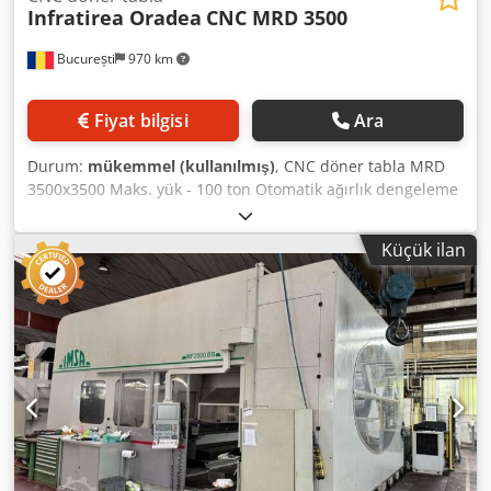
Infratirea Oradea
CNC MRD 3500
București
970 km
Fiyat bilgisi
Ara
Durum:
mükemmel (kullanılmış)
, CNC döner tabla MRD
3500x3500 Maks. yük - 100 ton Otomatik ağırlık dengeleme
sistemi Çift raf pinnionu. Boyuna seyahat 2500mm
Beslemeler: 0,45-4500 mm / dak. Hızlı travers - 4500 mm /
Küçük ilan
dak Sürekli ayarlanabilir dönüş hızı: 0.000129 - 1.29 rot /
dak. Devir hızı - 1.29 rpm. Codpfx Aefx Syzelforf