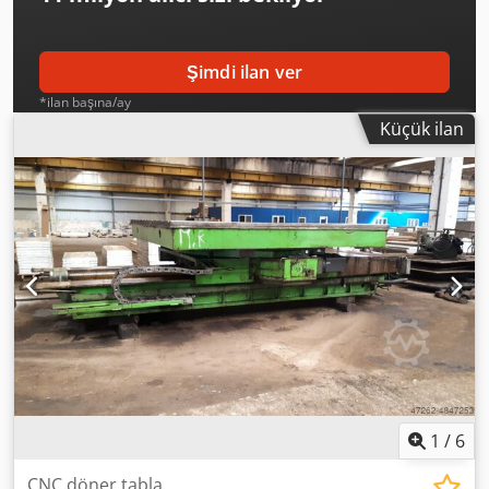
yeniden kullanılabilecek şekilde ters çevrilebilir.
Şimdi ilan ver
*ilan başına/ay
Küçük ilan
1
/
6
CNC döner tabla