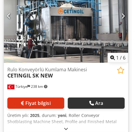
1
/
6
Rulo Konveyörlü Kumlama Makinesi
CETINGIL
SK NEW
Türkiye
238 km
Fiyat bilgisi
Ara
Üretim yılı:
2025
, durum:
yeni
, Roller Conveyor
Shotblasting Machine Sheet, Profile and Finished Metal
Product Blasting Machine: It consists of Cabin, Turbine