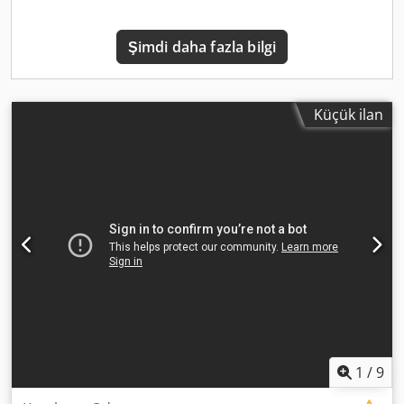
Şimdi daha fazla bilgi
Küçük ilan
1
/
9