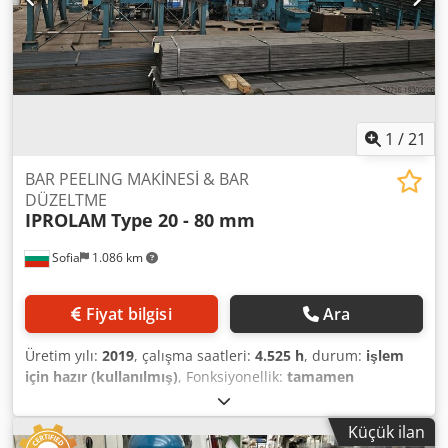
1
/
21
BAR PEELING MAKİNESİ & BAR
DÜZELTME
IPROLAM
Type 20 - 80 mm
Sofia
1.086 km
Fiyat bilgisi
Ara
Üretim yılı:
2019
, çalışma saatleri:
4.525 h
, durum:
işlem
için hazır (kullanılmış)
, Fonksiyonellik:
tamamen
fonksiyonel
, makine/araç numarası:
12
,
Rundschälmaschine und Richtmaschine als Set Die
Küçük ilan
Anlagen befinden sich in einwandfreiem Betriebszustand