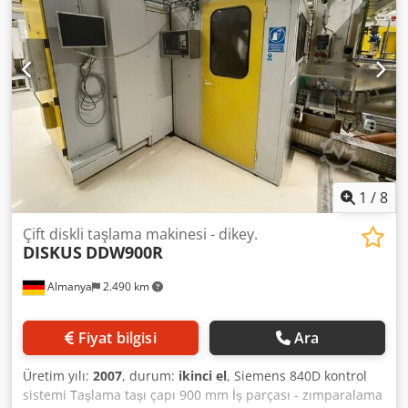
düzeni ile. 1 üst taşlama bandı 1 alt taşlama bandı 2 üst
Roto-Finish taşlama düzeni 2 alt Roto-Finish taşlama
düzeni İş parçası ölçüleri: Yükseklik: 7–150 mm Genişlik:
maks. 200 mm Minimum uzunluk: 300 mm Bant hızı: 18–30
m/sn (ayarlanabilir) İlerleme: 8–16 m/dak (ayarlanabilir) ----
- Yukarıda belirtilen makinenin fiyatı talep üzerine verilir! --
--- Bilgi: Makine, Weinig Variomat dört taraflı planya
makinesi ile birlikte kullanılmıştır, bkz. stok no: #7007
(Teknik bilgiler üreticiye aittir – garanti verilmez!) Tüm
belirtilen fiyatlar nettodur. Yasal KDV eklenecektir.
1
/
8
Çift diskli taşlama makinesi - dikey.
DISKUS
DDW900R
Almanya
2.490 km
Fiyat bilgisi
Ara
Üretim yılı:
2007
, durum:
ikinci el
, Siemens 840D kontrol
sistemi Taşlama taşı çapı 900 mm İş parçası - zımparalama