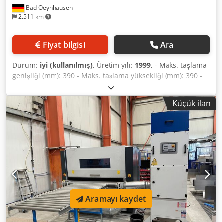
Bad Oeynhausen
2.511 km
Fiyat bilgisi
Ara
Durum:
iyi (kullanılmış)
, Üretim yılı:
1999
, - Maks. taşlama
genişliği (mm): 390 - Maks. taşlama yüksekliği (mm): 390 -
Üstten taşlama pabucu: 1 - Taşlama motoru (kW): 7,5 -
Taşlama bandı boyutları (mm): 300 x 1800 - Taşıma bandı:
Küçük ilan
malzeme ilerlemesi için - Besleme hızları (m/dak): 6/11/16 -
Emme bağlantısı çapı (mm): 150 - Sabit tabla yüksekliği -
Pnömatik taşlama bandı osilasyonu Cjdpfx Agjy Avzvsmsrf -
Pnömatik taşlama bandı gerdirme - Özel HBS taşlama
pabucu: kalınlık farkları 4 mm’ye kadar olan veya eğri iş
parçalarında adaptif taşlama için - Seçici anahtar: Adaptif
taşlama / Kalibrasyon - Motorizeli iş parçası kalınlığı ayarı,
hızlı ilerleme ile - Otomatik iş parçası kalınlık sensörleri -
Makine uzunluğu (mm): 1150 - Makine genişliği (mm): 1020
Aramayı kaydet
- Makine ağırlığı (kg): 950 - CE uyumlu