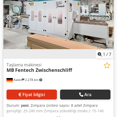
1
/
7
Taşlama makinesi
MB
Fentech Zwischenschliff
Aalen
2.278 km
Fiyat bilgisi
Ara
Durum:
yeni
, Zımpara ünitesi sayısı: 8 adet Zımpara
genişliği: 25-240 mm Zımpara yüksekliği (maks.): 15-140
mm MB ROBA Fentech, tam otomatik zımpara makinesi