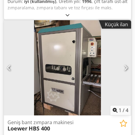
Durum:
iyi (kullanılmış)
, Üretim yılı:
1996
, çift taraflı üst-alt
zımparalama, zımpara tabanı ve toz fırçası ile maks.
zımparalama genişliği 300 mm maks. zımparalama
yüksekliği 200 mm Crsdpfjxfl Eajx Agmef imalat yılı 1994,
Küçük ilan
CE işaretli
1
/
4
Geniş bant zımpara makinesi
Loewer
HBS 400