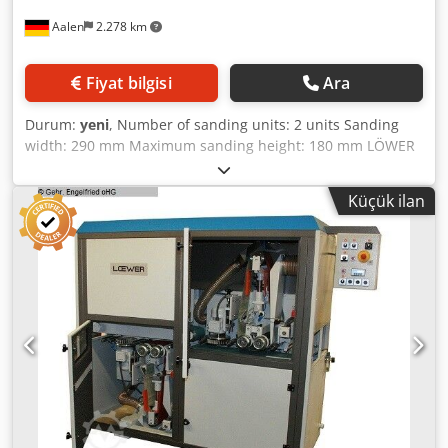
chipping of the parts. - The unique sanding system of this
Aalen
2.278 km
machine guarantees the best possible pre-sanding surface
results. - Constant feed height, PLC and industrial software
allow for integration into production lines. - Infinitely
Fiyat bilgisi
Ara
variable speed of discs, brushes, and feed via
comprehensive frequency inverter equipment. - Right/left
Durum:
yeni
, Number of sanding units: 2 units Sanding
rotation of discs and brushes, with different grit options
width: 290 mm Maximum sanding height: 180 mm LÖWER
available. - Additional settings on brushes and discs for
DoubleSander Solid DSM 3000 ----- Double-sided single-
optimal use of abrasive and to adjust sanding pressure on
piece wood sanding machine for sanding solid wood, e.g.,
surfaces. - Low operating costs thanks to replaceable
Küçük ilan
window scantlings etc. Sturdy heavy-duty version with long
strips. - Low noise emissions due to fully enclosed machine
cast-iron tables, brushing and finishing units, and
housing. Cedpfx Ageynnttjmorf - Completely enclosed
conveyor belt feed. Suitable for heavy-duty continuous
machine housing ensures a clean, low-dust, and protected
operation, even with higher material removal rates. -
workspace. - Easy maintenance and setup. - Robust
Offset arrangement of sanding and finishing units above
machine bed made of steel tubing to guarantee maximum
and below - Directly driven, rubber-coated sanding rollers
rigidity, stability, and flatness. - All unit drives run on
for slip-free power transmission - Combination sanding via
linear ball bearing guides for high load capacity and
roller and pad for high material removal with a uniform
precision. - 2 separate powered feed belts, gear motors for
engagement zone - Maintenance-free, wear-free CERMET-
each belt 0.37 kW. - Above the units: upper pressure
coated sanding shoes offering excellent thermal
rollers D 80 mm, rubber-coated, to hold the workpieces
conductivity and absolute dimensional stability - External
securely during feed. - All units have extraction housings
cooling of sanding zones for cooler sanding and longer