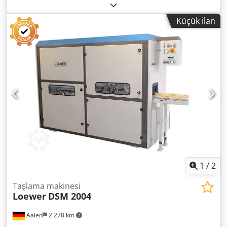
genişliği 144 - 152 mm İş parçası - zımparalama boyutu 22
- 25 mm Hız 24 m/s: 1.425 rpm Çevresel hız maks. 25 m/sn
Küçük ilan
Çalışma gücü 37 kW Toplam güç gereksinimi 75 kW Ağırlık
yaklaşık 18,0 ton Alan gereksinimi yaklaşık U 4,9 x G 4,9 x Y
2,6 m Bizim görüşümüze göre, makine iyi kullanılmış
durumdadır. kullanılmış durumda. Çift yüzlü yan zımpara
makineleri Crsdpfoxq Hkuex Agmjf Makine bağlantı
çubuklarının üretimi için kullanıldı. Aksesuarlar, resimli
aletler ve sıkıştırma cihazları sadece teslimat kapsamına
dahildir bu durum ek bilgilerde belirtilmişse. Teknik veri ve
bilgilerdeki değişiklikler ve hatalar ile önceki̇ satişa tabi̇di̇r!
1
/
2
Taşlama makinesi
Loewer
DSM 2004
Aalen
2.278 km