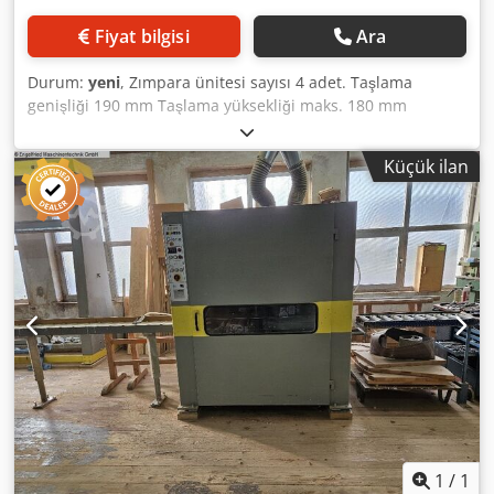
Fiyat bilgisi
Ara
Durum:
yeni
, Zımpara ünitesi sayısı 4 adet. Taşlama
genişliği 190 mm Taşlama yüksekliği maks. 180 mm
LÖWER-DoubleSander Solid DSM 2004 ----- Çift taraflı dört
bantlı tek ahşap zımpara makinesi Pencere çerçeveleri vb.
Küçük ilan
gibi masif ahşapların zımparalanması. Yenilikçi ayrıntılara
sahip son derece sağlam üst tasarım. Uygun Daha yüksek
talaş kaldırma işlemlerinde bile yüksek sürekli yükler için. -
ön taşlama için birbiri ardına düzenlenmiş zımpara
üniteleri, İnce zımparalama ve son zımparalama, her biri
yukarıdan ve aşağıdan 1. Ağır çelik rulolu bant zımpara
ünitesi 2. Kauçuk rulo ve pabuçlu bant zımpara ünitesi 3.
Fiber fırçalı bitirme ünitesi - Kaymazlık için doğrudan
tahrikli taşlama silindirleri Güç iletimi - bakımsız ve
aşınmaz CERMET kaplı taşlama taşları çok iyi ısı
iletkenliğine sahip ve mutlak ayakkabılar Boyutsal doğruluk
- Daha soğuk taşlama için taşlama bölgelerinin harici
soğutulması ve daha uzun zımpara bandı servis ömrü -
kuvvet yönlendirmeli, pnömatik kontrollü zımpara kayışı
1
/
1