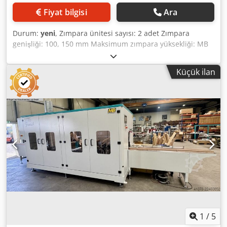
tabanlı otomatik iş parçası tanıma - 2,0 m giriş masası -
Fiyat bilgisi
Ara
Tahrikli vakumlu taşıma sistemi - Sağ tarafta yan işleme
için 1 adet çift mil ünitesi - Sol tarafta yan işleme için 1
Durum:
yeni
, Zımpara ünitesi sayısı: 2 adet Zımpara
adet çift mil ünitesi - Alttan işleme için 1 adet çift mil
genişliği: 100, 150 mm Maksimum zımpara yüksekliği: MB
ünitesi - Üstten işleme için 1 adet döner çift mil ünitesi -
Roba Twin Flat ----- Masa tipi fırça bantlı zımpara ünitesi,
2,0 m çıkış masası - İlk zımpara malzemesi seti - Roba
ahşap ince zımparalama ve ara kat boya zımparalaması
Fentech HMI 9´´, 400x400 muhafaza, 9´´ Siemens HMI -
Küçük ilan
için. Makine, iki fırça bantlı zımpara ünitesi kullanır; sağ ve
Siemens kontrol sistemi - Elektrik bileşenleri: Klöckner
sol ünitenin zımpara mekanizması, her biri dışa doğru
Möller - Dişli motor: Getriebebau Nord - Frekans invertörü:
olacak şekilde konumlandırılmıştır. Bu, özellikle ara kat
Schneider Electric - CE işareti Csdpfx Agezqvn Asmorf -----
boya zımparalamasında, kenarların aşırı zımparalanmasını
Fabrika çıkış fiyatı talep üzerine verilir! Nakliye ve devreye
önler. İki ünitenin ortasında, uzun iş parçalarının
alma ücreti ayrıca DİKKAT: YENİLİK Fentech Standardı
kullanımını kolaylaştıran iki destek silindiri bulunur.
isteğe bağlı olarak dairesel zımparaya yükseltilebilir: Döner
Makine aşağıdaki parçalardan oluşur: 1 adet çelik kaynaklı
zımparalar, daha önce bilinen makine yapısının önüne
temel şasi Credpfxszqvnve Agmef 1 adet çalışma masası -
yerleştirilmiş daha uzun bir gövdeye monte edilecektir.
Ölçüler: 3100 mm x 600 x 850 mm 2 adet fırça bantlı
Böylece, iz bırakmayan ancak etkili olan döner
zımpara ünitesi Her biri 122 adet zımpara segmentinden
zımparaların zımparalaması, fırça zımparalaması ile
oluşan iki zımpara alanı, bir bağlantı sistemi aracılığıyla
birleştirilebilir. Bu sayede pencere profillerinin görünen
kolayca değiştirilebilir. Olası zımpara yüzey yüksekliği: 30 /
yüzeyleri, düz bir yüzeyle kaplanır. Ardından, aşağıdaki
45 / 60 / 75 mm (Makine, müşteri talebine göre zımpara
fırça zımparalaması sayesinde, tamamen ahşap liflerinden
malzemesiyle birlikte teslim edilir) Redüktörlü motorla
1
/
5
arındırılır. (teknik bilgiler üreticiye aittir - garanti edilmez!)
tahrik: 2 x 1,1 KW Zımpara alanı 1'in çalışma genişliği: 100