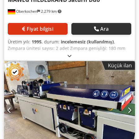
Getriebebau Nord - Frekans çevirici: Schneider Electric - CE
işareti ----- Csdpezqvnpofx Agmerf Fabrika çıkış fiyatı talep
Oberkochen
2.279 km
üzerine verilir! Nakliye ve devreye alma ücretleri ayrıca.
(Teknik veriler üreticiye aittir - garanti verilmez!)
Fiyat bilgisi
Ara
Üretim yılı:
1995
, durum:
incelemesiz (kullanılmış)
,
Zımpara ünitesi sayısı: 2 adet Zımpara genişliği: 180 mm
Maksimum zımpara yüksekliği: 150 mm MAWEG Robert
Hildebrand Saturn Duo Profesyonel, çift bantlı, son işlem
Küçük ilan
zımpara makinesi, fırça tertibatlı Çift taraflı, üstten ve
alttan zımparalama Pnömatik bant salınımı Pnömatik bant
gerginliği Üst ve alttaki taşıma bantları aracılığıyla ilerleme,
yaylı Basma silindirleri ile, kademesiz ayarlanabilir, V = 5-
15 m/dak. İş parçasının kalınlık ayarı, makinenin girişinde,
ham ahşap ölçüsünün taranmasıyla önceden belirlenebilir
talaş alma miktarıyla Makinenin üst kısmının motorlu
hareketiyle ahşap kalınlığına göre ayar 1/10 mm göstergeli
ve sıfır noktası ayarı olan mekanik sayaçlı dijital kalınlık
ayarı Makinenin girişinde ahşap kalınlığının aşılması
durumunda güvenlik anahtarı Entegre iş parçası üfleme