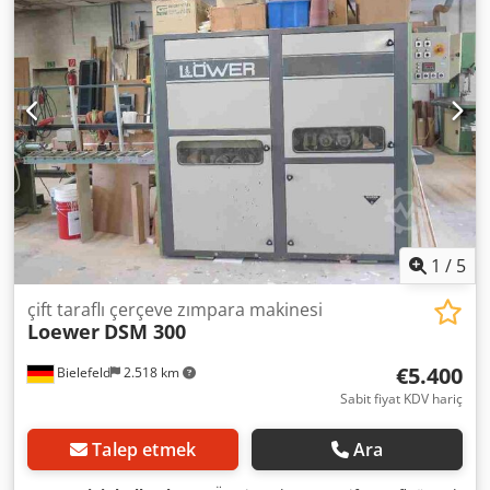
Tahrik için iki fren motoru: 5,5 kW - Besleme motoru: 1,0
tamburu D=180mm L=75mm SmartFlex zımpara kapakları
kW - Besleme hızı: 6, 11 ve 16 m/dak. - otomatik yükseklik
ile Standart yerine MiniSpin N için kombine zımpara
ayarı: 0,37 kW - iki fırça ünitesi 0,37 kW'ta D 120 x 200 mm
başlığı Ek ücret: 110,00 EUR Zımpara kafası D=180 mm'lik
fiber fırçalarla - Emme ağzı: 2 x 120 mm ve 2 x 150 mm -
bir zımpara diskinden oluşan 20 oluk ve 36 oluklu
Pnömatik bağlantı 6 bar - Çalışma yüksekliği: 850mm -
D=180mm L=75mm zımpara tamburu SmartFlex zımpara
Uzunluk: 2105mm - Kontrol paneliyle birlikte uzunluk 2490
kapakları ile donatılmıştır İlave standart zımpara başlığı
mm - Genişlik: 880mm - Yükseklik: 1910mm - Ağırlık:
EUR 630.00 D=180mm L=150mm SmartFlex zımpara
yaklaşık 1500 kg - Çalışma voltajı: 400 volt, 50 Hz, 3P -CE
kapakları ile donatılmıştır ----- (üreticiye göre teknik veriler
versiyonu ----- Talep üzerine makinenin temel fiyatı! ----- Ek
- garantisiz !)
ücrete tabi özel aksesuarlar: sürekli besleme 4-20 m/dak.
hız ayarı için...
1
/
5
çift taraflı çerçeve zımpara makinesi
Loewer
DSM 300
€5.400
Bielefeld
2.518 km
Sabit fiyat KDV hariç
Talep etmek
Ara