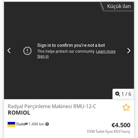
cihazı için) - 2 adet Avdel 07535 perçinleme cihazı (1
Küçük ilan
adedinde perçinler için mandren eksik) - Ek ücret
karşılığında gönderim yapılabilir.
1
/
6
Radyal Perçinleme Makinesi RMU-12-C
ROMIOL
€4.500
Львів
1.496 km
EXW Sabit fiyat KDV hariç