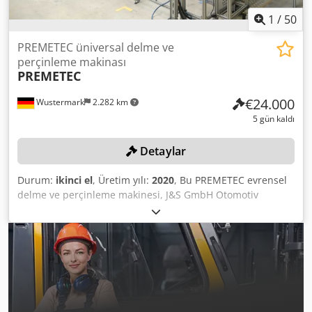
1
/
50
PREMETEC üniversal delme ve
perçinleme makinası
PREMETEC
€24.000
Wustermark
2.282 km
5 gün kaldı
Detaylar
Durum:
ikinci el
, Üretim yılı:
2020
, Bu PREMETEC evrensel
delme ve perçinleme makinesi, J&S GmbH Otomotiv
Teknolojisi - Presler ve Metal İşleme tesisinin kapatılması
nedeniyle düzenlediğimiz endüstriyel/makine
müzayedesinde çevrimiçi olarak satışa sunulacaktır.
Cedpjzk H Dzjfx Aa Tjha Bu ve diğer birçok ürünümüzü
platformumuzda bulabilirsiniz.