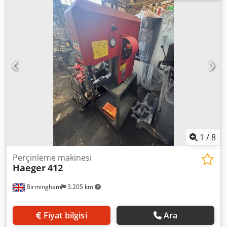
055.034.100.000 Chjdpodq E Eisfx Aa Tea Şematik şeması
dahil olmak üzere Görüldüğü gibi her şeyi aldın. Elektrik
dolabı da dahil olmak üzere. Dikkat: kucaklamak Birim ve
elektrik kabine bağlamak için kabloları dahil değildir
1
/
8
Perçinleme makinesi
Haeger
412
Birmingham
3.205 km
Fiyat bilgisi
Ara