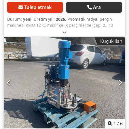
Talep etmek
Ara
Durum:
yeni
, Üretim yılı:
2025
, Pnömatik radyal perçin
makinesi RMU-12-C, masif çelik perçinlerde (çap: 2...12
mm) ve çelik boru perçinlerde (çap: 4x1...14x1 mm) baş
şekillendirme için tasarlanmıştır. 1. Masif çelik perçin çapı
Küçük ilan
– 2...12 mm. 2. Boşluklu çelik perçin çapı – 4...14 mm. 3.
Perçin kafası hareketi – 20 mm. 4. Bir perçin için
perçinleme süresi – 1...10 sn. 5. Motor gücü – 0,75 kW. 6.
Gerilim – 220/380 V 50 Hz. 7. Çalışma basıncı – 3...6 bar. 8.
Ağırlık – 100...120 kg. Bu perçin makinesiyle hareketli ve
sabit perçin bağlantıları yapılabilmektedir. Cedpfx
Asfvztuja Teha Perçin makinesi fiyatına kalıp ve nakliye
masrafları dahil değildir.
1
/
6