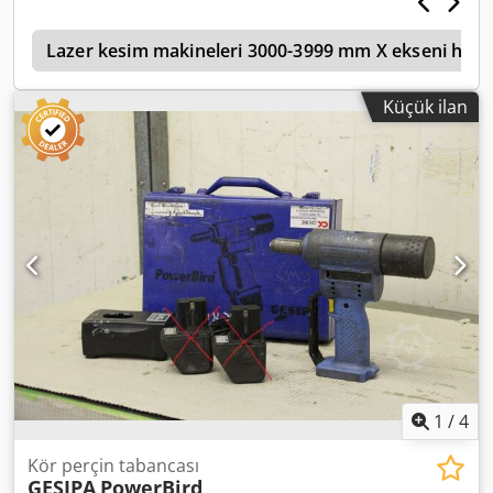
süresi ayar aralığı: 0,3-5 saniye - Normal basınç: (Presleme
koşullarına bağlı olarak değişir) 2-5 kg/cm2 Chedpfx
ç
Aewdwv Rsa Toa Hava tüketimi: Güç kaynağı ve motor Üç
Lazer kesim makineleri 3000-3999 mm X ekseni hare
fazlı 200V 0.2kW 4 pin Makine boyutu Genişlik 390 x
Derinlik 510 x Yükseklik 1000mm Makine ağırlığı 95 kg
Küçük ilan
1
/
4
Kör perçin tabancası
GESIPA
PowerBird