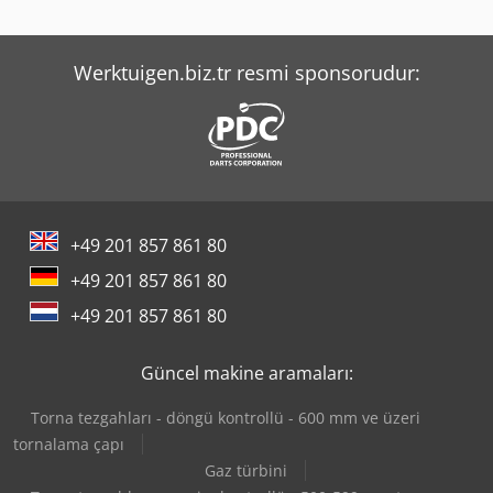
Tec Rotec
Yeong Chin Machinery Industries Co. Ltd. (Ycm) Nfx400A
Werktuigen.biz.tr resmi sponsorudur:
+49 201 857 861 80
+49 201 857 861 80
+49 201 857 861 80
Güncel makine aramaları:
Torna tezgahları - döngü kontrollü - 600 mm ve üzeri
tornalama çapı
Gaz türbini