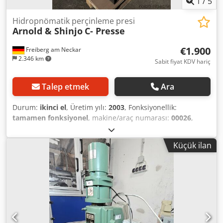
1
/
5
Hidropnömatik perçinleme presi
Arnold & Shinjo
C- Presse
€1.900
Freiberg am Neckar
2.346 km
Sabit fiyat KDV hariç
Talep etmek
Ara
Durum:
ikinci el
, Üretim yılı:
2003
, Fonksiyonellik:
tamamen fonksiyonel
, makine/araç numarası:
00026
,
toplam ağırlık:
400 kg
, Özellikler: Cedswrp Iuepfx Aa Tsha 8
bar 24 V 80 kN 3 K 150 E Arnold & Shinjo / Multipower
Küçük ilan
Farger & Joosten C-Press, bileşenlerin etkili ve hassas bir
şekilde birleştirilmesi için ideal olan güçlü ve çok yönlü bir
hidropnömatik perçinleme presidir. Sağlam tasarımı ve
güvenilir hidrolik teknolojisi sayesinde çeşitli perçinleme
uygulamaları için yüksek kuvvet iletimi sağlar ve bu da onu
üretim ve montajda değerli bir çözüm haline getirir. Pres,
kullanım kolaylığı ve esnekliği ile karakterize edilir ve çeşitli
üretim süreçlerinde kullanılmasına olanak tanır.