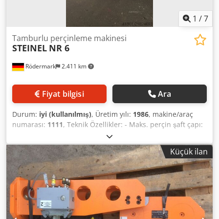
1
/
7
Tamburlu perçinleme makinesi
STEINEL
NR 6
Rödermark
2.411 km
Fiyat bilgisi
Ara
Durum:
iyi (kullanılmış)
, Üretim yılı:
1986
, makine/araç
numarası:
1111
, Teknik Özellikler: - Maks. perçin şaft çapı:
6 mm Chjdpfxoy Ibg Ij Aa Tea - İtme kuvveti: 1200 daN -
Perçinleme zaman ayarı: 0 - 10 saniye - Boğaz derinliği: 140
Küçük ilan
mm - Tabla boyutu: 250 x 175 mm - Montaj yüksekliği /
Tabla yüksekliği ayarlanabilir - Stroku: 40 mm - Çalışma
basıncı: 5 bar - Basınç regülatörü mevcut - Tahrik: 400 V /
0,6 / 0,75 kW - Alan ihtiyacı (yaklaşık): G 500 x Y 1650 x D
650 mm - Ağırlık (yaklaşık): 480 kg