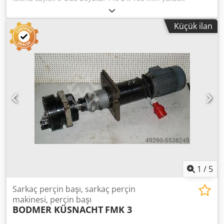
press both ends of the rivet. The controlled indexing table
Maksimum sıcaklık test: 1000 ° C Elekt. Kaynağı: 400 V, 13
automatically rotates to the next working position after
kW Alanı: 550 x 1600 x 1830 mm Csdpjbn I Tzjfx Aa Tsha
each cycle. Ideal for saw blade manufacturers and repair
Küçük ilan
Ağırlık: 492 kg
shops. Alternatively suitable for custom machine
construction.
1
/
5
Sarkaç perçin başı, sarkaç perçin
makinesi, perçin başı
BODMER KÜSNACHT
FMK 3