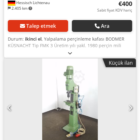
€400
Hessisch Lichtenau
2.405 km
Sabit fiyat KDV hariç
Talep etmek
Ara
Durum:
ikinci el
, Yalpalama perçinleme kafası BODMER
KÜSNACHT Tip FMK 3 Üretim yılı yakl. 1980 perçin mili
çapı: maks. 10 mm takım çapı: 12 mm perçin kafası stroku:
40 mm perçinleme mili hızı: yakl. 1400 rpm motor gücü:
Küçük ilan
0,37 kW Şebeke bağlantısı: 380 Volt, 50 Hz - Hidrolik basınç
ile sonsuz değişken perçinleme basıncı ayarı - Strok
sınırlaması için mikrometre durdurma - yağlı hidrolik ile
strok hareketi (maks. 45 bar) - işlenmiş flanş yüzeyi Ø 115
mm gövde üzerinde sabitleme somunu ile toplam uzunluk:
yakl. 800 mm ağırlık: yakl. 40 kg iyi durumda Perçin kafası,
aynı anda 2 veya 3 perçin yerleştirmek için çok milli bir
kafaya sahiptir. Bu, sökülebilir ve normal şekilde
kullanılabilir. Normal kullanım için, aleti tutan normal
yalpalama başlığı eksiktir. Chedpfxsglarlj Aa Toa