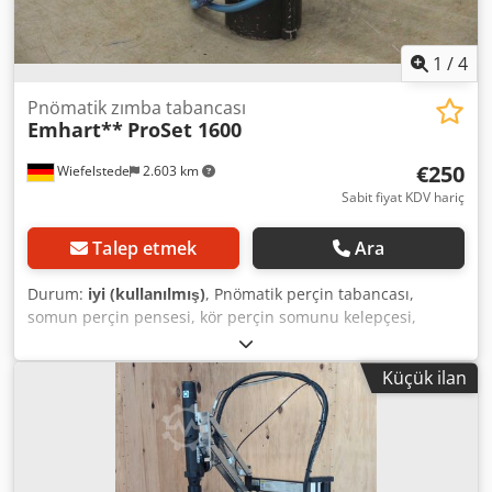
1
/
4
Pnömatik zımba tabancası
Emhart**
ProSet 1600
€250
Wiefelstede
2.603 km
Sabit fiyat KDV hariç
Talep etmek
Ara
Durum:
iyi (kullanılmış)
, Pnömatik perçin tabancası,
somun perçin pensesi, kör perçin somunu kelepçesi,
pnömatik perçinleme aleti, kör perçin tabancası, kör perçin
-Basınçlı havalı perçin tabancası -Uygulama aralığı: 2,0 -
Küçük ilan
4,0 mm -Boyutlar: 275/80/Y220 mm -Ağırlık: 1,3 kg Chodpfx
Aaegzhxts Toa