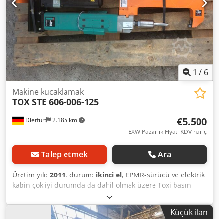
1
/
6
Makine kucaklamak
TOX
STE 606-006-125
€5.500
Dietfurt
2.185 km
EXW Pazarlık Fiyatı KDV hariç
Talep etmek
Ara
Üretim yılı:
2011
, durum:
ikinci el
, EPMR-sürücü ve elektrik
kabin çok iyi durumda da dahil olmak üzere Toxi basın
zehir-kucaklamak-Birim TZ Robot araç Typ: TZ 05.422289
Ağırlık: 121kg Max Kraft 52kN tam sistem Typ: STE 606-006-
Küçük ilan
125 3, 4kW 125 mm/s güç 400V Basın Typ: EPMR