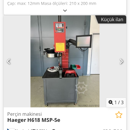
Çap: max: 12mm Masa ölçüleri: 210 x 200 mm
Codpfovxrzljx Aa Tsha Motor gücü: 0,55 kW Makine ağırlığı
yaklaşık: 130 kg Makinenin boyutları yaklaşık olarak
Küçük ilan
şöyledir: 0,40x0,50x1,00m
1
/
3
Perçin makinesi
Haeger
H618 MSP-5e