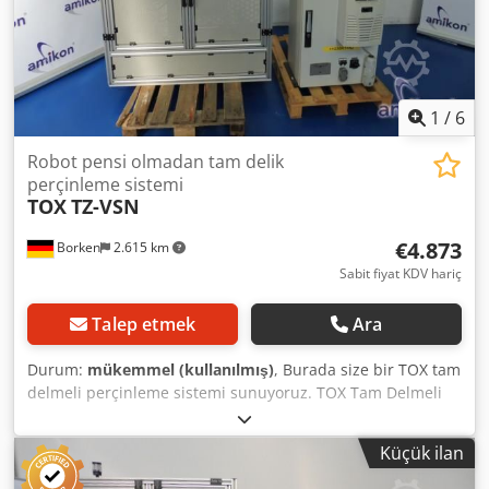
1
/
6
Robot pensi olmadan tam delik
perçinleme sistemi
TOX
TZ-VSN
€4.873
Borken
2.615 km
Sabit fiyat KDV hariç
Talep etmek
Ara
Durum:
mükemmel (kullanılmış)
, Burada size bir TOX tam
delmeli perçinleme sistemi sunuyoruz. TOX Tam Delmeli
Perçinleme Sistemi Tipi TZ-VSN Tam delmeli perçin, önce
tüm bağlanacak malzemeleri delerek perçin çıkıntısını
Küçük ilan
birleştirme noktasından dışarı çıkarır. TOX
PRESSOTECHNIK, sac birleştirme uzmanı olarak, yenilikçi