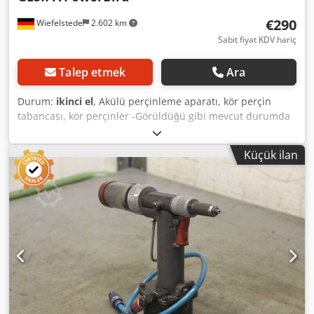
€290
Wiefelstede
2.602 km
Sabit fiyat KDV hariç
Talep etmek
Ara
Durum:
ikinci el
, Akülü perçinleme aparatı, kör perçin
tabancası, kör perçinler -Görüldüğü gibi mevcut durumda
transfer -Cihaz çalışıyor, piller arızalı - piller olmadan -
Boyutlar: 345/90 / H250 mm -Ağırlık: 5,3 kg Cjdpsdz Ul Iofx
Küçük ilan
Aa Teha