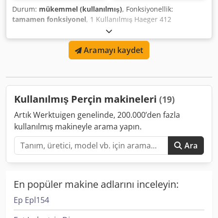
Durum:
mükemmel (kullanılmış)
, Fonksiyonellik:
tamamen fonksiyonel
, 1 Kullanılmış Haeger 412
Yerleştirme Makinesi Sac Metal Ekleme Saplama ve Somun
Kendiliğinden Sıkışan Satılık Chjdpfx Aowbhipja Tsa Takım
Aramayı kaydet
ve J şekilli alt takım ile
Kullanılmış Perçin makineleri
(19)
Artık Werktuigen genelinde, 200.000’den fazla
kullanılmış makineyle arama yapın.
Ara
En popüler makine adlarını inceleyin:
Ep Epl154