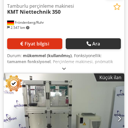
Tamburlu perçinleme makinesi
KMT Niettechnik
350
Fröndenberg/Ruhr
2.547 km
Fiyat bilgisi
Ara
Durum:
mükemmel (kullanılmış)
, Fonksiyonellik:
tamamen fonksiyonel
, Perçinleme makinesi, pnömatik
kontrollü 6'lı döner tabla ile donatılmıştır. Perçinleme
işlemi ayak pedalı ile başlatılır. Çelik perçinin maksimum
Küçük ilan
şaft çapı Ø 8 mm'dir. Ayarlanabilir çalışma strok aralığı 5-
40 mm'dir. Fonksiyon videosu mevcut olup talep üzerine
gönderilebilir. Çok iyi durumda, hemen teslim edilebilir!
Cjdpfxezlqz To Aa Tjha