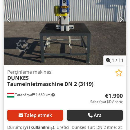
1
/
11
Perçinleme makinesi
DUNKES
Taumelnietmaschine
DN 2 (3119)
€1.900
Tatabánya
1.660 km
Sabit fiyat KDV hariç
Talep etmek
Ara
Durum:
iyi (kullanılmış)
, Üretici: Dunkes Tür: DN 2 itme: 2t