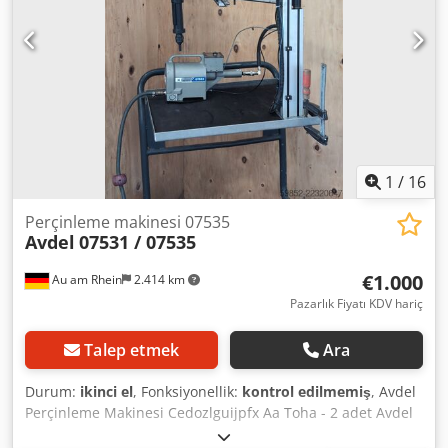
1
/
16
Perçinleme makinesi 07535
Avdel
07531 / 07535
€1.000
Au am Rhein
2.414 km
Pazarlık Fiyatı KDV hariç
Talep etmek
Ara
Durum:
ikinci el
, Fonksiyonellik:
kontrol edilmemiş
, Avdel
Perçinleme Makinesi Cedozlguijpfx Aa Toha - 2 adet Avdel
07531 hava basıncı yükseltici (hidropnömatik perçinleme