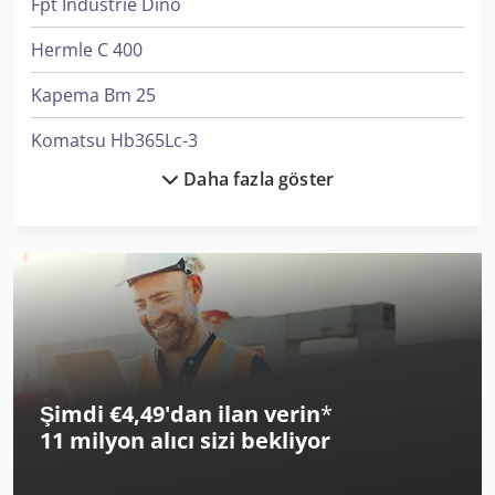
Fpt Industrie Dino
Hermle C 400
Kapema Bm 25
Komatsu Hb365Lc-3
Daha fazla göster
Linde L 10
Linde L 12
Manitou 170 Aetj-L
Manitou M 30-4
Manitou Mc 25-4
Şimdi €4,49'dan ilan verin
*
Manitou Mt 1840
11 milyon alıcı
sizi bekliyor
Mercedes-Benz Sprinter