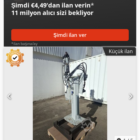
Şimdi €4,49'dan ilan verin
*
11 milyon alıcı
sizi bekliyor
Şimdi ilan ver
*ilan başına/ay
Küçük ilan