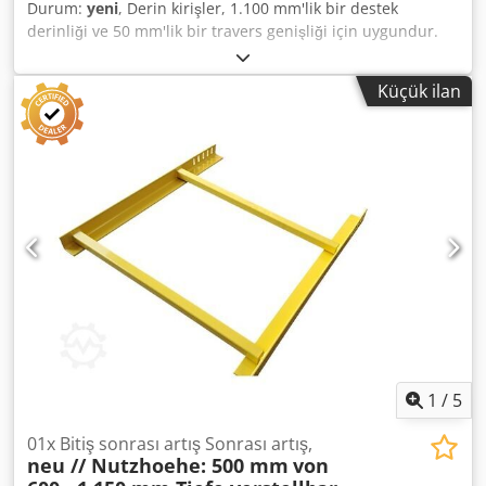
Durum:
yeni
, Derin kirişler, 1.100 mm'lik bir destek
derinliği ve 50 mm'lik bir travers genişliği için uygundur.
Güncel teslimat süresi: Yaklaşık 10-15 iş günü (harici
depodan). Teslimat kapsamına şunlar dahildir: 01 adet
Küçük ilan
derin kiriş, yeni Malzeme rengi: Sendzimir galvanizli
Credpsztc E Hjfx Af Hjf Toplam uzunluk: Yaklaşık 1.108 mm
Serbest açıklık: Yaklaşık 998 mm U profil ölçüsü: Yaklaşık
40x100x40 mm Malzeme kalınlığı: Yaklaşık 3,00 mm Travers
dayanağı: Yaklaşık 50 mm Ağırlık / adet: Yaklaşık 6,00 kg
1
/
5
01x Bitiş sonrası artış Sonrası artış,
neu // Nutzhoehe: 500 mm
von