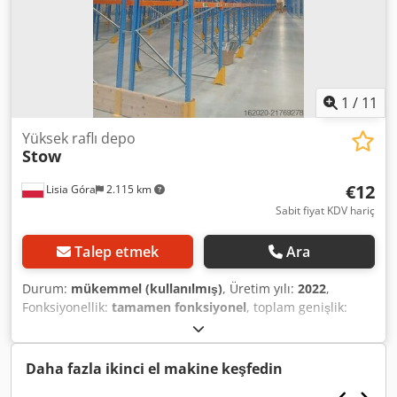
1
/
11
Yüksek raflı depo
Stow
€12
Lisia Góra
2.115 km
Sabit fiyat KDV hariç
Talep etmek
Ara
Durum:
mükemmel (kullanılmış)
, Üretim yılı:
2022
,
Fonksiyonellik:
tamamen fonksiyonel
, toplam genişlik:
2.800 mm
, toplam yükseklik:
8.500 mm
, her depolama
bölümü için taşıma kapasitesi:
1.800 kg
, STOW 10500x1100
mm + travers 2800 mm 100x50 – palet rafları, stoklarımızda
Daha fazla ikinci el makine keşfedin
hemen mevcuttur. Satılık, yüksek kaliteli, kullanılmış STOW