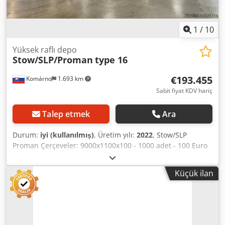
1
/
10
Yüksek raflı depo
Stow/SLP/Proman
type 16
€193.455
Komárno
1.693 km
Sabit fiyat KDV hariç
Talep etmek
Ara
Durum:
iyi (kullanılmış)
, Üretim yılı:
2022
, Stow/SLP
Proman Çerçeveler: 9000x1100x100 - 1000 adet - 100 Euro
4500x1100x100 - 600 adet - 75 Euro 11000x1100x100 - 200
adet - 110 Euro Kirişler: 2700x90 mm (2100 kg taşıma
Küçük ilan
kapasitesi) - 3000 adet - 10 Euro 2700x80 mm (1650 kg
taşıma kapasitesi) - 3000 adet - 9 Euro 2700x130 mm (3000
kg taşıma kapasitesi) - 8744 adet - 13 Euro 3600x160 mm
(4000 kg taşıma kapasitesi) - 378 adet - 18 Euro
Crjdpoqzhncsfx Af Hof Ayak koruyucuları 890 adet - 10