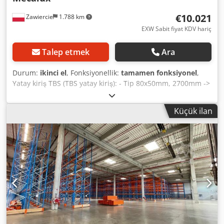
€10.021
Zawiercie
1.788 km
EXW Sabit fiyat KDV hariç
Talep etmek
Ara
Durum:
ikinci el
, Fonksiyonellik:
tamamen fonksiyonel
,
Yatay kiriş TBS (TBS yatay kiriş): - Tip 80x50mm, 2700mm ->
162 adet - Tip 100x50mm, 2700mm -> 180 adet - Tip
120x50mm, 270mm -> 80 adet Şasi direkleri (Şasi direği): -
Küçük ilan
Tip 80x70mm, 3000mm -> 0 adet - Tip 80x70mm, 6500mm -
> 4 adet - Tip 80x70mm, 8000mm -> 2 adet - Tip
100x70mm, 7000mm -> 14 adet Direk şasi koruması (Direk
şasi koruması): - Tip 400-s, 80mm -> 4 adet - Tip 400-s,
100mm -> 6 adet Palet tamponu (Palet tamponu): - Tip
100x50mm, 2700mm -> 38 adet Örgü dolgu (Örgü dolgu): -
Tip 1120x860mm -> 500 adet Çapraz kirişler (Çapraz
kirişler): - Tip eğimli, 40mm -> 50 adet - Tip eğimli, 70mm -
> 70 adet - Tip yatay, 40mm -> 8 adet - Tip yatay, 70mm ->
15 adet Credpfx Afjzqt Ndj Hsf