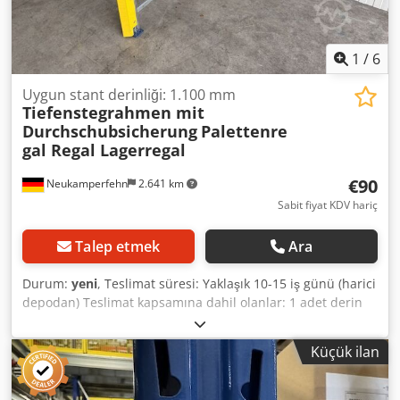
1
/
6
Uygun stant derinliği: 1.100 mm
Tiefenstegrahmen mit
Durchschubsicherung
Palettenre
gal Regal Lagerregal
€90
Neukamperfehn
2.641 km
Sabit fiyat KDV hariç
Talep etmek
Ara
Durum:
yeni
, Teslimat süresi: Yaklaşık 10-15 iş günü (harici
depodan) Teslimat kapsamına dahil olanlar: 1 adet derin
profil çerçeve, yeni İtme emniyeti ile birlikte Malzeme
rengi: Sendzimir galvanizli Destek derinliği için: 1.100 mm
Küçük ilan
Toplam derinlik: 1.200 mm Crsdpfxsztbtps Af Hef Toplam
genişlik: 850 mm Dayama açısı: 1.200 x 100 x 50 mm Enine
bağlantı elemanları: 850 x 35 x 35 mm Malzeme kalınlığı: