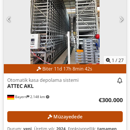
1
/
27
Biter
11
d
17
h
8
min
39
s
Otomatik kasa depolama sistemi
ATTEC
AKL
Bayern
2.148 km
€300.000
Müzayedede
Durum:
yeni
, Üretim yılı:
2024
, Fonksiyonellik:
tamamen