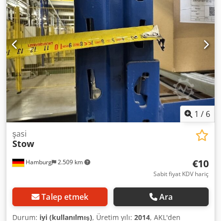
Yaklaşık 3 mm Ağırlık/adet: Yaklaşık 12,00 kg Not: Derin
profil çerçeve ve entegre itme emniyeti, enine ve boyuna
yerleştirilmiş konteynerlerin, ızgara kutuların ve paletlerin
kaymasını önler. Ayrıca bunlar, paletlerin raftaki
depolanmasının stabilize edilmesine de yardımcı olur.
1
/
6
şasi
Stow
€10
Hamburg
2.509 km
Sabit fiyat KDV hariç
Talep etmek
Ara
Durum:
iyi (kullanılmış)
, Üretim yılı:
2014
, AKL'den