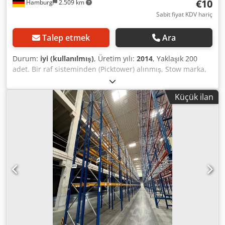
€10
Hamburg
2.509 km
Sabit fiyat KDV hariç
Talep etmek
Ara
Durum:
iyi (kullanılmış)
, Üretim yılı:
2014
, Yaklaşık 200
adet. Bir raf sisteminden (Picktower) alınmış, Stow marka,
yaklaşık 7 – 8 metre yüksekliğinde, kullanılmış: Metre
başına çerçeve fiyatı: 10,00 € (KDV hariç), depodan teslim,
Küçük ilan
sökülmüş, paketlenmiş ve yüklenmiş! Daha fazla ilgi olması
durumunda, 7 adet raf taşıma cihazı ile birlikte tüm raf
sistemi (Picktower) mevcuttur! Fiyat talep üzerine
verilecektir. Üretici: Stow Tip: 32 Üretim yılı: 2014
Çerçevenin derinliği: yaklaşık 1,40 m Crodpfxszqz Uhs Af
Hsf Çerçevenin yüksekliği: yaklaşık 7 – 8 m, (kesin ölçü
henüz belirlenmesi gerekiyor) Çerçevenin genişliği:
yaklaşık 12 cm Yaklaşık 200 adet, Durum: iyi – çok iyi Teslim
tarihi: yaklaşık 2026 yılının 4. çeyreği Konum: Hamburg