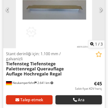
Euro/adet
1
/
3
Stant derinliği için: 1.100 mm /
galvanizli
Tiefensteg Tiefenstege
Palettenregal
Querauflage
Auflage Hochregale Regal
€45
Neukamperfehn
2.641 km
Sabit fiyat KDV hariç
Talep etmek
Ara