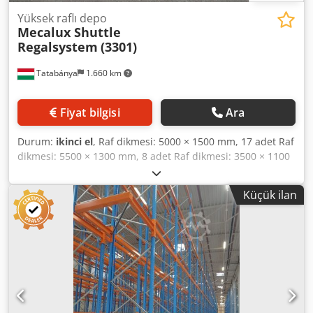
Yüksek raflı depo
Mecalux Shuttle
Regalsystem
(3301)
Tatabánya
1.660 km
Fiyat bilgisi
Ara
Durum:
ikinci el
, Raf dikmesi: 5000 × 1500 mm, 17 adet Raf
dikmesi: 5500 × 1300 mm, 8 adet Raf dikmesi: 3500 × 1100
mm, 5 adet Raf dikmesi: 5500 × 510 mm, 3 adet Raf dikme
kolonu: 5000 mm, 11 adet Taşıyıcı kiriş: 1350 × 65 mm, 199
Küçük ilan
adet Taşıyıcı kiriş: 1350 × 60 mm, 19 adet Vagon rayı: 8650
mm, 28 adet Codpexcua Usfx Af Herf Vagon rayı: 7860 mm,
12 adet Uç kapaklı vagon rayı: 6000 mm, 40 adet Vagon uç
parçası: 40 adet Raf dikmesi takviye kirişi: 1400 mm, 70
adet 1 adet vagon + şarj cihazı + uzaktan kumanda