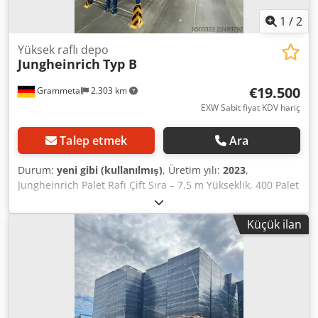
1
/
2
Yüksek raflı depo
Jungheinrich
Typ B
€19.500
Grammetal
2.303 km
EXW Sabit fiyat KDV hariç
Talep etmek
Ara
Durum:
yeni gibi (kullanılmış)
, Üretim yılı:
2023
,
Jungheinrich Palet Rafı Çift Sıra – 7,5 m Yükseklik, 400 Palet
Kapasitesi, 320 Tel Kafes Tabla ile birlikte, Avrupa
paletlerin enine depolanması için komple. Tamamen
Küçük ilan
Jungheinrich palet rafı sistemi, çift sıra olarak, çoklu
bölmeli, geniş geçişli tipte, planlı bir depodan sökülmüş.
Çok iyi durumda, profesyonelce sökülmüş ve hemen
nakliye için hazır. Lojistik şirketleri, toptancılar ve yaklaşık 9
m'den başlayan tavan yüksekliğine sahip endüstriyel
tesisler için ideal. Orijinal Jungheinrich – replika değil. DIN