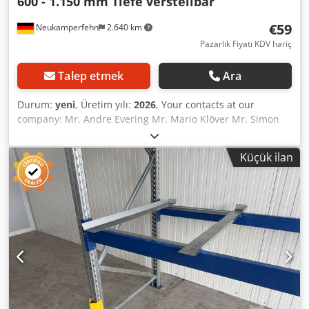
600 - 1.150 mm Tiefe verstellbar
€59
Neukamperfehn
2.640 km
Pazarlık Fiyatı KDV hariç
Talep etmek
Ara
Durum:
yeni
, Üretim yılı:
2026
, Your contacts at our
company: Mr. Andre Evering Mr. Mario Klöver Mr. Simon
Blank Included in the scope of delivery: 01x End uprights
extension, new Version: Universal Material color: RAL 1018
Küçük ilan
Zinc yellow Total height: 650 mm Usable height: 500 mm
Telescopic: 600 - 1,150 mm depth Frame profile
dimensions: 45 x 45 mm angle Hole pattern: 5 x 25 mm
Hole diameter: 30 x 10 mm Weight: 6.52 kg / piece Our
services at a glance: (Prices on request) - Assembly,
installation Please observe our general assembly
conditions. Crjdpfsdd Ewbjx Af Hof - Racking inspection
Rack inspection according to DIN EN 15635, carried out in
accordance with the requirements of BGR 234 visual
inspection for all racking systems. - Delivery with our own
fleet (Without unloading) Shipping costs on request!