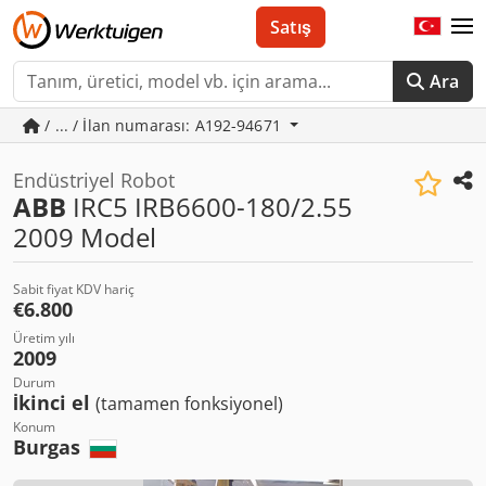
Satış
Ara
/ ... / İlan numarası: A192-94671
Endüstriyel Robot
ABB
IRC5 IRB6600-180/2.55
2009 Model
Sabit fiyat KDV hariç
€6.800
Üretim yılı
2009
Durum
İkinci el
(tamamen fonksiyonel)
Konum
Burgas