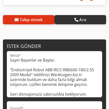
Talep etmek
Ara
İSTEK GÖNDER
Mesaj*
Soyad*