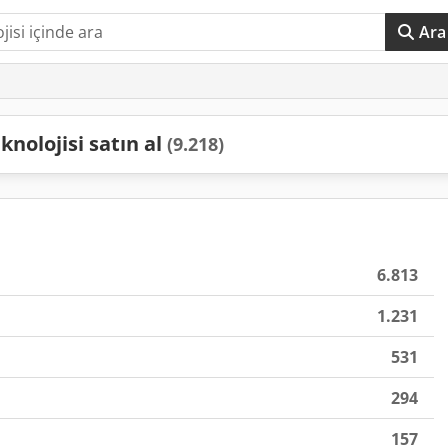
Ara
nolojisi satın al
(9.218)
6.813
1.231
531
294
157