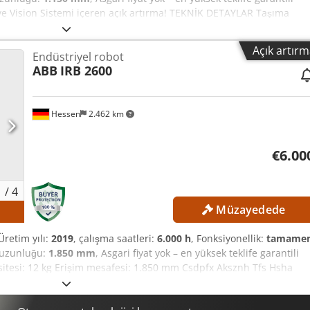
) ve Vision Sistemi içeren açık artırma! TEKNİK DETAYLAR Taşıma
1.130 mm Pozisyon tekrarlama doğruluğu: 0,03–0,1 mm Yol tekrarlama
RI Ağırlık: 120 kg Şebeke gerilimi: 200–600 V Şebeke frekansı: 6
Açık artır
Endüstriyel robot
7 kW Kullanım yükü, alma-yerleştirme döngüsü: 1 kg Ortam
ABB
IRB 2600
. %95 Gürültü seviyesi: < 70 dB(A) Emisyon: EMC/EMI ile ekranlanmış
 6.000 saat
Hessen
2.462 km
€6.00
1
/
4
Müzayedede
 Üretim yılı:
2019
, çalışma saatleri:
6.000 h
, Fonksiyonellik:
tamame
l uzunluğu:
1.850 mm
, Asgari fiyat yok – en yüksek teklife garantili
itesi: 12 kg Erişim mesafesi: 1.850 mm Csdpfx Aksznh Tfs Hsha
 saat Teslimat kapsamı: Robot + Kontrol ünitesi + Şalter panosu +
ve Yazılımı