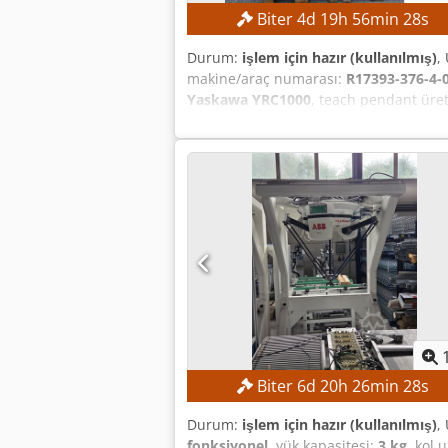
Biter
4
d
19
h
56
min
27
s
Durum:
işlem için hazır (kullanılmış)
,
makine/araç numarası:
R17393-376-4-
Yaskawa YRC1000
, teach pendant üret
Taşıma kapasitesi: 8 kg Robot kolunun
Kontrol sistemi: Yaskawa YRC1000 Öğret
380–440 V, 50/60 Hz Giriş akımı: 15 A 
kA Güç kaynağı tipi: ERAR-1000-06VX
robot kontrol sistemi
Biter
6
d
20
h
26
min
27
s
Durum:
işlem için hazır (kullanılmış)
,
fonksiyonel
, yük kapasitesi:
3 kg
, kol