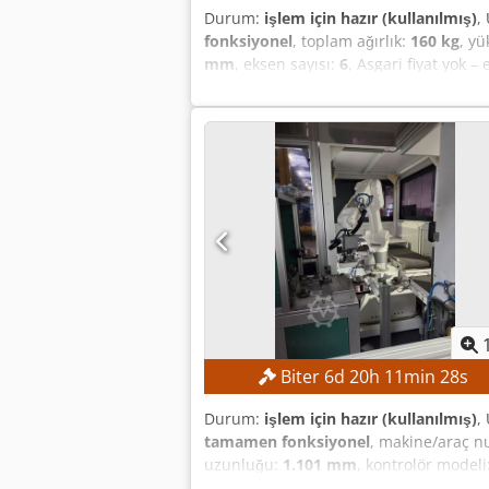
Durum:
işlem için hazır (kullanılmış)
,
fonksiyonel
, toplam ağırlık:
160 kg
, yü
mm
, eksen sayısı:
6
, Asgari fiyat yok 
anda bir ProModulR hücresine monte 
Nominal taşıma kapasitesi: 10 kg Nomina
Nominal ek yük (kol): 10 kg Nominal t
doğruluğu: ± 0,04 mm Eksen sayısı: 6 
hareket aralığı: −185° / +65° A3 hareket
120° A6 hareket aralığı: ± 350° A1 eksen
hızı: 381 °/s A5 eksen hızı: 311 °/s A6
IP65 IEC 60529'a göre robot elinin korum
Çalışma sırasında ortam sıcaklığı: 278
bir açı Ağırlık: yaklaşık 160 kg Çalışma 
Biter
6
d
20
h
11
min
27
s
Durum:
işlem için hazır (kullanılmış)
,
tamamen fonksiyonel
, makine/araç n
uzunluğu:
1.101 mm
, kontrolör modeli
yüksek teklifle garantili satış! Robot 