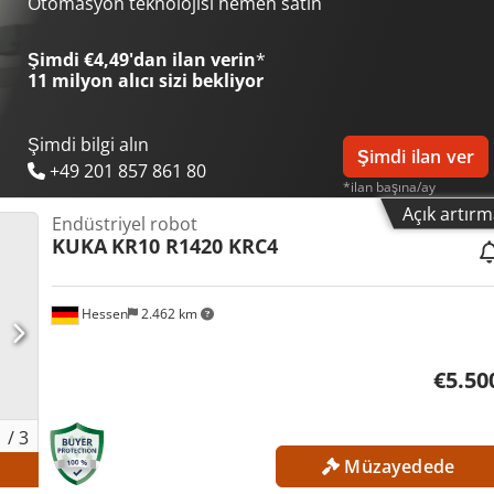
Otomasyon teknolojisi hemen satın
Şimdi €4,49'dan ilan verin
*
11 milyon alıcı
sizi bekliyor
Şimdi bilgi alın
Şimdi ilan ver
+49 201 857 861 80
*ilan başına/ay
Açık artır
Endüstriyel robot
KUKA
KR10 R1420 KRC4
Hessen
2.462 km
€5.50
1
/
3
Müzayedede