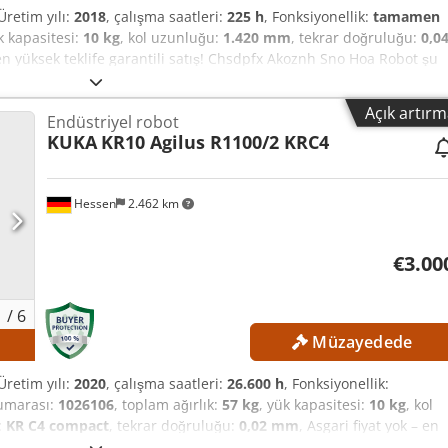
 Üretim yılı:
2018
, çalışma saatleri:
225 h
, Fonksiyonellik:
tamamen
k kapasitesi:
10 kg
, kol uzunluğu:
1.420 mm
, tekrar doğruluğu:
0,0
– en yüksek teklife garantili satış! Chsdpfx Akoznh Sno Hoa Robot şu
edilmiş durumda! TEKNİK DETAYLAR Erişim: maks. 1.420 mm
l ek yük (döner tabla): 0 kg Nominal ek yük (salıncak kol): 0 kg
Açık artır
Endüstriyel robot
oplam yük: 20 kg ISO 9283'e göre konumlandırma tekrarlama
KUKA
KR10 Agilus R1100/2 KRC4
Kurulum alanı: 333,5 mm × 307 mm A1 hareket aralığı: ± 170° A2
 aralığı: −137° / +163° A4 hareket aralığı: ± 185° A5 hareket aralığı: 
 hızı: 220 °/s A2 eksen hızı: 210 °/s A3 eksen hızı: 270 °/s A4 eksen
Hessen
2.462 km
 eksen hızı: 492 °/s MAKİNE DETAYLARI IEC 60529'a göre koruma sınıfı
a sınıfı: IP67 Çalışma sırasında ortam sıcaklığı: 5 °C ile 45 °C arası
 K ile 318 K arası Montaj pozisyonları: Zemin Tavan Duvar Herhangi
€3.00
saati: 225 saat
1
/
6
Müzayedede
 Üretim yılı:
2020
, çalışma saatleri:
26.600 h
, Fonksiyonellik:
umarası:
1026106
, toplam ağırlık:
57 kg
, yük kapasitesi:
10 kg
, kol
:
KR C4 compact
, tekrar doğruluğu:
0,02 mm
, Asgari fiyat yok – en
şu anda bir test tesisinde kullanılıyor! TEKNİK DETAYLAR Maksimum