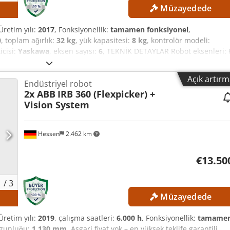
Müzayedede
 Üretim yılı:
2017
, Fonksiyonellik:
tamamen fonksiyonel
,
0
, toplam ağırlık:
32 kg
, yük kapasitesi:
8 kg
, kontrolör modeli:
icisi:
Yaskawa
, eksen sayısı:
6
, TEKNİK DETAYLAR Robot eksenleri: 
 kendi ağırlığı: 32 kg Cedjzmwafjpfx Ak Hsha MAKİNE DETAYLARI
ici kol (Teach-Pendant) üreticisi: Yaskawa Güç kaynağı: 3 fazlı AC
Açık artır
Endüstriyel robot
Maksimum cihaz aşırı akım koruma akımı: 15 A Kısa devre akımı: 2,5
2x ABB
IRB 360 (Flexpicker) +
8-E10 DONANIM Yaskawa Motoman GP8 robot kolu Yaskawa YRC1000
Vision System
Hessen
2.462 km
€13.50
1
/
3
Müzayedede
 Üretim yılı:
2019
, çalışma saatleri:
6.000 h
, Fonksiyonellik:
tamame
 uzunluğu:
1.130 mm
, Asgari fiyat yok – en yüksek teklife garantili