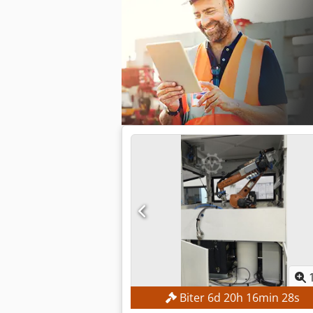
Biter
6
d
20
h
16
min
27
s