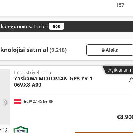
157
kategorinin satıcıları
503
nolojisi satın al
(9.218)
Alaka
Açık artır
Endüstriyel robot
Yaskawa
MOTOMAN GP8 YR-1-
06VX8-A00
Tirol
2.145 km
€8.90
/
12