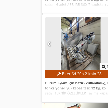
satış! İki adet ABB IRB 360 (Flexpicker
kapasitesi: 3 kg Çalışma alanı çapı: 
doğruluğu: 0,1–0,33 mm MAKİNE DETAYLA
Hz Maksimum yükte güç tüketimi: 0,47
sıcaklığı: 0 ila +45 °C Bağıl nem: maks
Cjdsznh T Espfx Ak Heha Çalışma saati:
Biter
6
d
20
h
21
min
27
s
Durum:
işlem için hazır (kullanılmış)
,
fonksiyonel
, yük kapasitesi:
12 kg
, ko
satış! TEKNİK ÖZELLİKLER Taşıma kapas
MAKİNE DETAYLARI Çalışma saati: 6.000
Esnek kontrol paneli ve ProfiNet I/O Sla