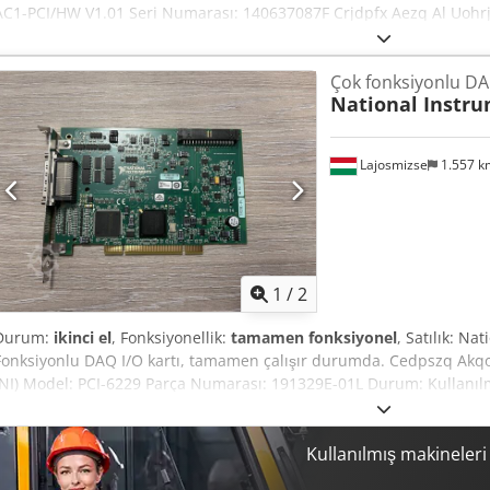
AC1-PCI/HW V1.01 Seri Numarası: 140637087F Crjdpfx Aezq Al Uohr
Edilmiş ve Çalışır Arayüz: PCI Kanallar: 1x CAN Protokoller: Katm
CANAnalyzer, CANopen, DeviceNet Konnektör: 9 pinli D-Sub İçerik: 
Çok fonksiyonlu DAQ
test edilmiş ve çalışır durumda. Endüstriyel otomasyon, CAN veri 
National Instr
uygulamaları için idealdir. Çalışır durumda olan bir endüstriyel ort
bulunmamaktadır. Macaristan'dan gönderim yapılır. Uluslararası g
ile dikkatlice paketlenmiştir.
Lajosmizse
1.557 
1
/
2
Durum:
ikinci el
, Fonksiyonellik:
tamamen fonksiyonel
, Satılık: N
Fonksiyonlu DAQ I/O kartı, tamamen çalışır durumda. Cedpszq Akqof
(NI) Model: PCI-6229 Parça Numarası: 191329E-01L Durum: Kullanılm
Test Edildi: NI MAX – Çalışır durumda olduğu doğrulandı Analog Giriş
Çıkışlar: 4 AO Dijital G/Ç: 48 DIO Sayaçlar: İki adet 32-bit sayaç/z
ile uyumlu NI MAX yazılımı ile test edildi ve çalışır durumda olduğu 
Kullanılmış makineler
kanalların çalışması doğrulandı. LabVIEW ve LabWindows/CVI ile uy