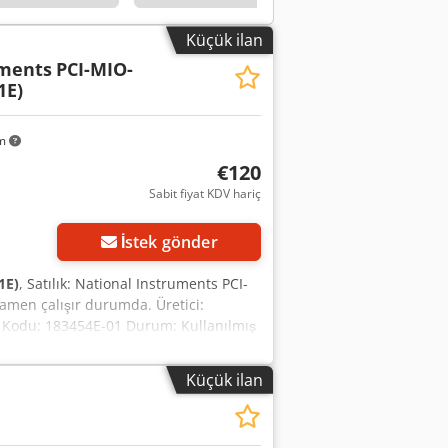
Küçük ilan
uments
PCI-MIO-
1E)
km
€120
Sabit fiyat KDV hariç
Daha fazla fotoğraf
isteyin
İstek gönder
1E)
, Satılık: National Instruments PCI-
amen çalışır durumda. Üretici:
n Kodu: 183454E-01 Durum: Kullanılmış
Çalışır durumda olduğu doğrulandı
kışlar: 2 AO (12-Bit) Dijital Giriş/Çıkış:
Küçük ilan
cü: NI-DAQmx ile uyumlu NI MAX yazılımı
ijital kanalların çalışması
 durumdaki bir endüstriyel ortamdan