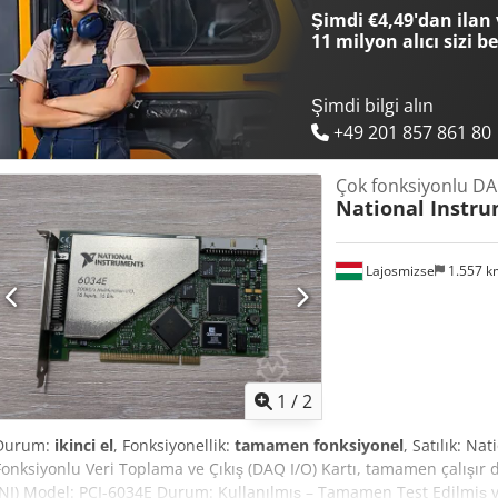
endüstriyel ortamdan söküldü, herhangi bir arıza bulunmuyor. Karg
Şimdi €4,49'dan ilan 
Uluslararası kargo seçeneği mevcuttur. Antistatik koruma ile dikkatl
11 milyon alıcı
sizi b
Şimdi bilgi alın
+49 201 857 861 80
Çok fonksiyonlu DAQ
National Instr
Lajosmizse
1.557 
1
/
2
Durum:
ikinci el
, Fonksiyonellik:
tamamen fonksiyonel
, Satılık: N
Fonksiyonlu Veri Toplama ve Çıkış (DAQ I/O) Kartı, tamamen çalışır
(NI) Model: PCI-6034E Durum: Kullanılmış – Tamamen Test Edilmiş ve