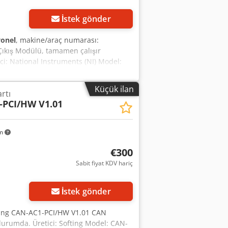
İstek gönder
onel
, makine/araç numarası:
ş/Çıkış Modülü, tamamen çalışır
tici: National Instruments (NI) Model:
Test edilmiş ve çalışır durumda
 Arayüz: PXI Sürücü: NI-DAQmx ile
Küçük ilan
rtı
syon, üretim hattı kontrolü ve test
-PCI/HW V1.01
karılmıştır, herhangi bir kusur
ı teslimat mevcuttur. Dikkatlice
 olması durumunda bizimle iletişime
km
€300
Sabit fiyat KDV hariç
Daha fazla fotoğraf
isteyin
İstek gönder
ofting CAN-AC1-PCI/HW V1.01 CAN
r durumda. Üretici: Softing Model: CAN-