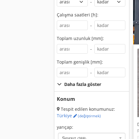
-
Çalışma saatleri [h]:
-
Toplam uzunluk [mm]:
-
Toplam genişlik [mm]:
-
Daha fazla göster
Konum
Tespit edilen konumunuz:
Türkiye
(değiştirmek)
yarıçap:
Sınırsız
(268)