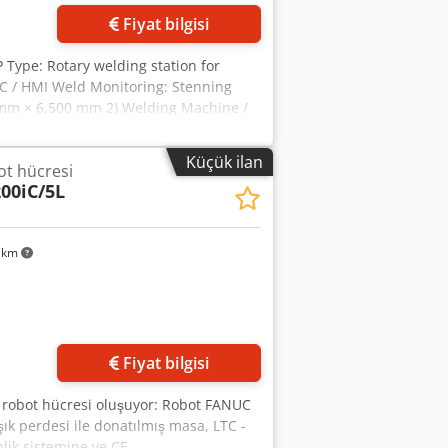
Fiyat bilgisi
 Type: Rotary welding station for
NC / HMI Weld Monitoring: Stenning
 mm × 6,500 mm 2) Welding Machine /
lding power source (MMA / MIG / FCAW
pply: 400 V (via attached transformer)
Küçük ilan
bot hücresi
ions: 970 × 760 × 1,200 mm (H)
00iC/5L
wer Outlets Quantity: 3 × 415 V
0 mm × 1,200 mm × 780 mm (H)
elding 6) Heavy Duty Work Table
 km
ty, workshop type 7) Curtains and
le, 50 kg, wide adjustment range
Fiyat bilgisi
çin robot hücresi oluşuyor: Robot FANUC
ık perdesi ile donatılmış masa, LTC -
nlik sistemine ve CE