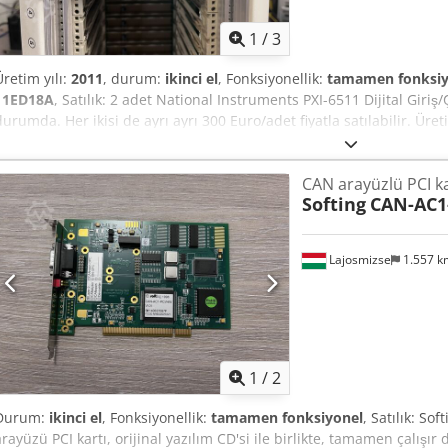
1
/
3
Üretim yılı:
2011
, durum:
ikinci el
, Fonksiyonellik:
tamamen fonksiy
11ED18A
, Satılık: 2 adet National Instruments PXI-6511 Dijital Giri
durumda. Her ikisi de ayrı ayrı 300 Euro/adet fiyatla satılabilir. Üre
PXI-6511 Cedpezh H Sgsfx Ahrorf Adet: 2 adet Durum: Kullanılmış – 
Kanallar: 64 dijital giriş kanalı Yalıtım: Banka tipi yalıtım, ±30 VDC
CAN arayüzlü PCI ka
uyumlu Her iki ünite de tamamen çalışır durumda. Endüstriyel otoma
Softing
CAN-AC1
sistemleri için idealdir. Çalışır durumda bir endüstriyel ortamdan çı
bulunmamaktadır. Teslimat Macaristan'dan yapılacaktır. Uluslararas
paketlenerek antistatik koruma sağlanmıştır. Herhangi bir sorunuz
Lajosmizse
1.557 
geçin!
1
/
2
Durum:
ikinci el
, Fonksiyonellik:
tamamen fonksiyonel
, Satılık: S
arayüzü PCI kartı, orijinal yazılım CD'si ile birlikte, tamamen çalışı