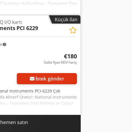
jf Durumu: Kullanılmış - Tamamen Test
an 2, CANopen-OPC, DN-OPC,
Orijinal yazılım/sürücü CD'si Tamamen
Küçük ilan
 I/O kartı
yolu izleme, CANopen ve DeviceNet
uments
PCI 6229
amdan çıkarılmıştır, herhangi bir arıza
önderim mevcuttur. Antistatik koruma
km
€180
Sabit fiyat KDV hariç
Daha fazla fotoğraf
isteyin
İstek gönder
ational Instruments PCI-6229 Çok
x Ahrerf Üretici: National Instruments
ış – Tamamen Test Edilmiş ve Çalışır
ler: 32 AI (16-Bit, 250 kS/s) Analog
amanlayıcı Arayüz: PCI Sürücü: NI-DAQmx
kanıtlandı. Tüm analog ve dijital
i hemen satın
umlu. Çalışır durumda olan bir