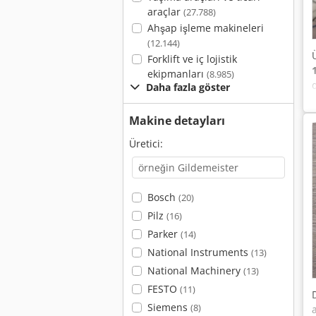
araçlar
(27.788)
Ahşap işleme makineleri
(12.144)
Forklift ve iç lojistik
ekipmanları
(8.985)
Daha fazla göster
Makine detayları
Üretici:
Bosch
(20)
Pilz
(16)
Parker
(14)
National Instruments
(13)
National Machinery
(13)
FESTO
(11)
Siemens
(8)