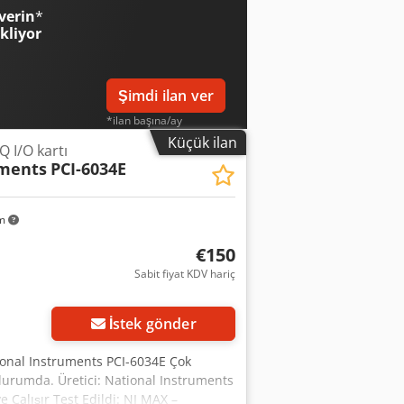
o Macaristan'dan yapılacaktır.
verin
*
ice paketlenmiştir.
ekliyor
Şimdi ilan ver
*ilan başına/ay
Küçük ilan
 I/O kartı
uments
PCI-6034E
km
€150
Sabit fiyat KDV hariç
Daha fazla fotoğraf
isteyin
İstek gönder
ational Instruments PCI-6034E Çok
 durumda. Üretici: National Instruments
 Çalışır Test Edildi: NI MAX –