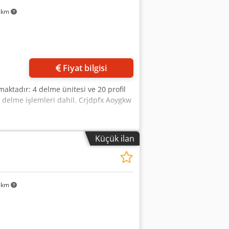
n'dan yapılacaktır. Uluslararası kargo
 km
Fiyat bilgisi
maktadır: 4 delme ünitesi ve 20 profil
 delme işlemleri dahil. Crjdpfx Aoygkw
Küçük ilan
 km