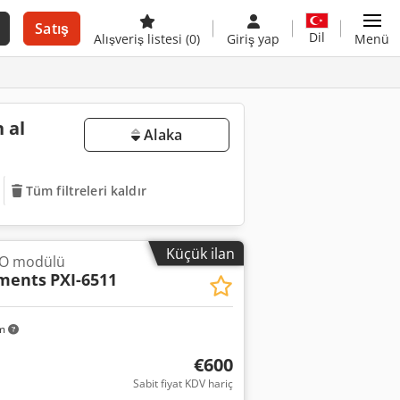
Satış
Dil
Alışveriş listesi
(0)
Giriş yap
Menü
 al
Alaka
Tüm filtreleri kaldır
Küçük ilan
I/O modülü
uments
PXI-6511
km
€600
Sabit fiyat KDV hariç