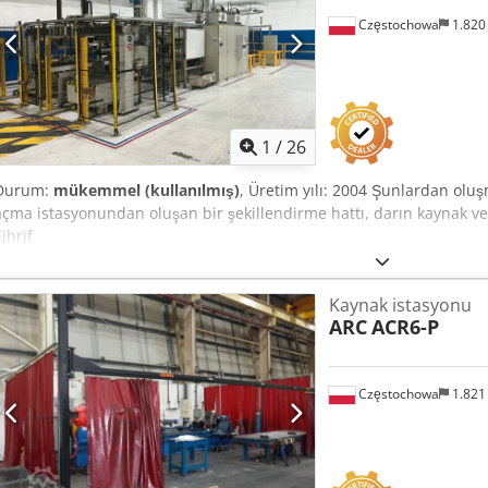
çıkarılmıştır, herhangi bir kusur bulunmamaktadır. Kargo, Macarista
Częstochowa
1.820
da mevcuttur. Antistatik koruma ile dikkatlice paketlenecektir.
1
/
26
Durum:
mükemmel (kullanılmış)
, Üretim yılı: 2004 Şunlardan oluş
açma istasyonundan oluşan bir şekillendirme hattı, darın kaynak ve
jhrjf
Kaynak istasyonu
ARC
ACR6-P
Częstochowa
1.821