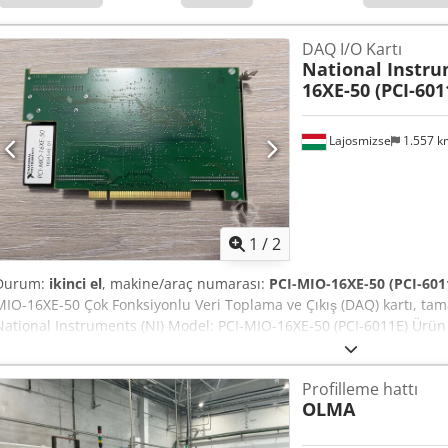
mevcuttur. Antistatik koruma ile dikkatlice paketlenmiştir.
DAQ I/O Kartı
National Instr
16XE-50 (PCI-601
Lajosmizse
1.557 
1
/
2
Durum:
ikinci el
, makine/araç numarası:
PCI-MIO-16XE-50 (PCI-601
MIO-16XE-50 Çok Fonksiyonlu Veri Toplama ve Çıkış (DAQ) kartı, tam
National Instruments (NI) Model: PCI-MIO-16XE-50 (PCI-6011E) Ürü
– Tamamen Test Edilmiş ve Çalışır Durumda Test Edildi: NI MAX – 
Analog Girişler: 16 AI (16-Bit, 20 kS/s) Crsdpfxozqy Efo Ahref Analog Çı
Profilleme hattı
8 DIO Sayıcılar: İki adet 24-bit sayıcı/zamanlayıcı Arayüz: PCI Sürü
OLMA
ile test edildi ve çalışır durumda olduğu kanıtlandı. Tüm analog ve d
doğrulanmıştır. LabVIEW ve LabWindows/CVI ile uyumludur. Çalışır