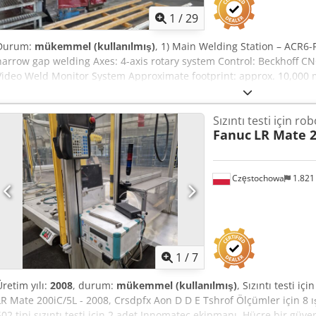
1
/
29
Durum:
mükemmel (kullanılmış)
, 1) Main Welding Station – ACR6-P
narrow gap welding Axes: 4-axis rotary system Control: Beckhoff C
Video Weld Monitor System Approximate footprint: approx. 10,000
Power Source Miller XMT 456 CC/CV — backup unit Type: CC/CV we
/ TIG – depending on configuration) Type: Multiprocessing Power Su
Sızıntı testi için ro
Codpfx Ahsx Upf Sorerf 3) Power Transformer Voltage: 400 V Dimens
Fanuc
LR Mate 2
Application: power supply for machines in the welding station 4) Po
Mounting: on aluminum frame 5) Welding Lathe Dimensions: 3,00
Purpose: rotation of component for circumferential / narrow gap w
Częstochowa
1.821
Dimensions: 900 mm × 600 mm × 600 mm (H) Construction: heavy-du
Safety System Welding curtains: included KEMPER system: adjustab
1
/
7
Üretim yılı:
2008
, durum:
mükemmel (kullanılmış)
, Sızıntı testi i
LR Mate 200iC/5L - 2008, Crsdpfx Aon D D E Tshrof Ölçümler için 8 ış
502 tipi sızıntı testi için 2 adet Innomatec ekipmanı. Hücre bir güve