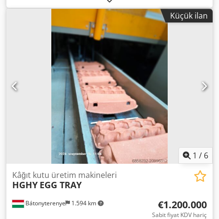
Punta yüksekliği: 400 mm Punta aralığı: 4000 mm Mil
Küçük ilan
devirleri: 9 - 1140 devir/dakika Mil geçiş çapı: 96 mm
Makine ağırlığı yaklaşık: 8,5 ton Makine ölçüleri (U x G x Y):
7,0 x 1,70 x 1,70 m - köprülü - Aksesuarlar: FORKARDT 400
mmø 3 ayaklı aynası, 500 mmø 4 ayaklı aynası, 800 mmø
alın tablası, X ve Z ekseninde dijital gösterge ACU-RITE,
Çoklu bıçak kafası MULTIFIX ve çeşitli ekler, 2 sabit lünette,
1 orta lünette, orta punta, soğutma sistemi
1
/
6
Kâğıt kutu üretim makineleri
HGHY
EGG TRAY
€1.200.000
Bátonyterenye
1.594 km
Sabit fiyat KDV hariç