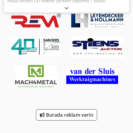
masa ünitesi Gri dökme çelikten yapılmış T yuvalı
sıkıştırma plakası Sıkıştırma plakalı ve çok sağlam kızaklı
masa ünitesi Masa sıkıştırma yüzeyi 5500 x 2000 mm Masa
sıkıştırma plakasının hareket mesafesi yakl. 3100 mm Masa
yüksekliği 1050 mm Masa yükü: maks. 20 ton Vidalı mil: Ø
100 mm Diş aralığı: 20 mm (tek başlangıçlı) - İşleme masası
yatak üzerinde çok dengeli bir şekilde yönlendirilir - Metal
teleskopik kızak kapağı - bir DROOP & REIN portal freze
makinesinden geliyor - Vidalı mil ve SIEMENS servo motor
aracılığıyla uzunlamasına tabla hareketi - Sıkıştırma yüzeyi
11 T yuvalı 28 mm - IC200448S/R enkoderli SIEMENS
1FT6134-6AB71-1AG2 servo motor ile tahrik (RN 000 B25)
Chjdpothuzpofx Akwsa Toplam uzunluk 9500 mm Genişlik
2000 mm Toplam yükseklik 1050 mm ölü ağırlık 28 ton iyi
durumda
Burada reklam verin