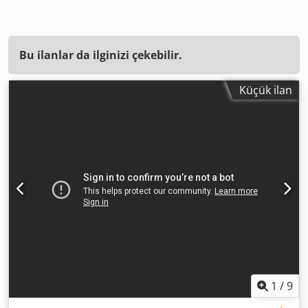
Bu ilanlar da ilginizi çekebilir.
Küçük ilan
1
/
9