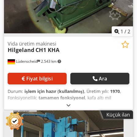
ELEKTRİKSEL ÖZELLİKLER toplam güç tüketimi 60 kW
1
/
2
Vida üretim makinesi
Hilgeland
CH1 KHA
Lüdenscheid
2.543 km
Fiyat bilgisi
Ara
Durum:
işlem için hazır (kullanılmış)
, Üretim yılı:
1970
,
Fonksiyonellik:
tamamen fonksiyonel
, kafa altı mil
uzunluğu:
30 mm
, bölüm uzunluğu (maks.):
52 mm
,
Hilgeland CH1 KHA çift etkili pres Yapım yılı 1970 Cjdpeur
Küçük ilan
N Daefx Akwjha Makine hemen kullanıma hazır!