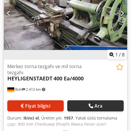
1
/
8
Merkez torna tezgahı ve mil torna
tezgahı
HEYLIGENSTAEDT
400 Ea/4000
Bühl
2.412 km
Fiyat bilgisi
Ara
Durum:
ikinci el
, Üretim yılı:
1957
, Yatak üstü tornalama
çapı: 800 mm Chedsxwp Ehopfx Akwsa Fener üzeri
tornalama çapı: 540 mm Tornalama uzunluğu: 4000 mm