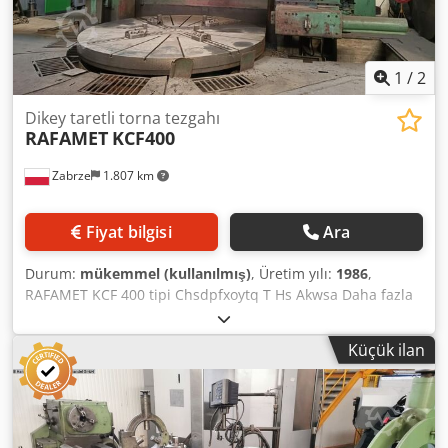
1
/
2
Dikey taretli torna tezgahı
RAFAMET
KCF400
Zabrze
1.807 km
Fiyat bilgisi
Ara
Durum:
mükemmel (kullanılmış)
, Üretim yılı:
1986
,
RAFAMET KCF 400 tipi Chsdpfxoytq T Hs Akwsa Daha fazla
bilgi talep üzerine verilebilir.
Küçük ilan