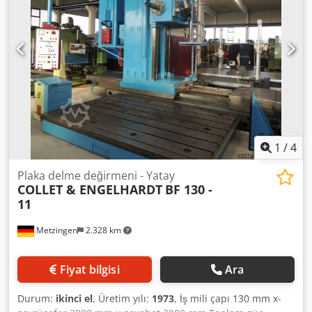
1
/
4
Plaka delme değirmeni - Yatay
COLLET & ENGELHARDT
BF 130 -
11
Metzingen
2.328 km
Fiyat bilgisi
Ara
Durum:
ikinci el
, Üretim yılı:
1973
, İş mili çapı 130 mm x-