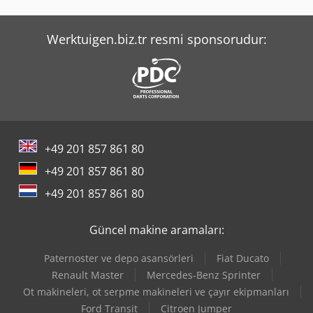
Werktuigen.biz.tr resmi sponsorudur:
+49 201 857 861 80
+49 201 857 861 80
+49 201 857 861 80
Güncel makine aramaları:
Paternoster ve depo asansörleri
Fiat Ducato
Renault Master
Mercedes-Benz Sprinter
Ot makineleri, ot serpme makineleri ve çayır ekipmanları
Ford Transit
Citroen Jumper