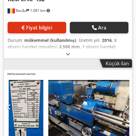
sistemi, sıkıştırma yardımcıları, 1 sıkıştırma açısı ve
Bacău
1.081 km
plakalar vb.
Fiyat bilgisi
Ara
Durum:
mükemmel (kullanılmış)
, Üretim yılı:
2016
, X
ekseni hareket mesafesi:
2.500 mm
, Y ekseni hareket
mesafesi:
1.600 mm
, Z ekseni hareket mesafesi:
800 mm
,
masa yükü:
25.000 kg
, iş mili çapı:
132 mm
, maksimum mil
Küçük ilan
hızı:
2.500 dev/dak
, toplam yükseklik:
50 mm
, toplam
uzunluk:
80 mm
, toplam genişlik:
50 mm
, masa uzunluğu:
2.000 mm
, masa genişliği:
1.750 mm
, besleme uzunluğu W
ekseni:
10.000 mm
, X ekseni ilerleme hızı:
10 m/dak
, Y
ekseni ilerleme hızı:
10 m/dak
, Z ekseni ilerleme hızı:
10
m/dak
, dönüş hızı (maks.):
2 dev/dak
, W ekseni hareket
mesafesi:
800 mm
, hızlı tablası Y ekseni:
10 m/dak
, hızlı
ilerleme Z ekseni:
10 m/dak
, iş parçası ağırlığı (maks.):
25.000 kg
, güç:
37 kW (50,31 bg)
, REM CPAF 132 | CNC-
Tischbohr- und Fräsmaschine | Fanuc 31i-A Voll
funktionsfähige CNC-Horizontalbohr- und Fräsmaschine —
hergestellt von REM Bacau (2016), generalüberholt und