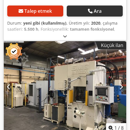
Talep etmek
Ara
Durum:
yeni gibi (kullanılmış)
, Üretim yılı:
2020
, çalışma
saatleri:
5.500 h
, Fonksiyonellik:
tamamen fonksiyonel
,
makine/araç numarası:
XZHGB50-12050
, Donanım:
dokümantasyon / kılavuz
, PLEASE ONLY SERIOUS
Küçük ilan
INQUIRIES REGARDING THE INSPECTION OF THE
PRODUCTION LINE! Codpeya Eh Eefx Akwjha WE DO NOT
PLAN TO DISMANTLE IT IN JANUARY, AND THE
ADVERTISEMENT COULD NOT BE EXTENDED. A completely
unique production line is offered for sale in Hungary. 1.
The line manufactures 10-unit egg trays, operating in
either continuous or batch mode. From raw material
preparation to delivery, we offer a turnkey solution for
purchase. 2. The egg tray production line is located in
Bátonyterenye, where the industrial area provides full
infrastructure for manufacturing requirements. 3. The
entire production volume is currently sold on the domestic
market. The complete egg tray production line consists of
several units: - Raw material preparation system:
1
/
8