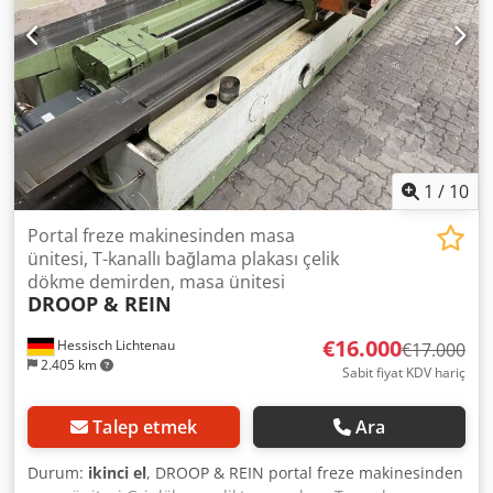
1
/
10
Portal freze makinesinden masa
ünitesi, T-kanallı bağlama plakası çelik
dökme demirden, masa ünitesi
DROOP & REIN
€16.000
Hessisch Lichtenau
€17.000
2.405 km
Sabit fiyat KDV hariç
Talep etmek
Ara
Durum:
ikinci el
, DROOP & REIN portal freze makinesinden