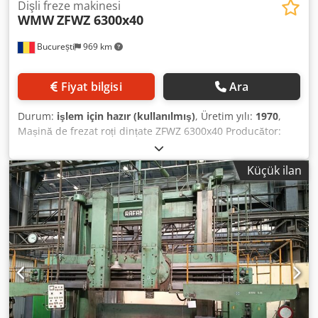
Dişli freze makinesi
WMW
ZFWZ 6300x40
București
969 km
Fiyat bilgisi
Ara
Durum:
işlem için hazır (kullanılmış)
, Üretim yılı:
1970
,
Mașină de frezat roți dințate ZFWZ 6300x40 Producător:
WMW-MODUL Model: ZFWZ 6300x40/1 An fabricație: 1970
Diametru max. roată: 7100 mm Lățime roată: 1500 mm
Küçük ilan
Modul max.: 45 Diametru masă: 5300 mm Cjdpfexln Iwsx
Akweha Diametru x lățime freză: 400x500 mm Unghi
maxim elice: 45 grade Diametru freză melcată: 500 mm
Viteză de rotație freză: 9-63 rot/min Putere totală instalată:
47 kW Greutate mașină: 160 tone Echipament: cap frezare
normal, cap frezare tangențial, cap frezare internă, roți de
schimb, suporți. Film disponibil.