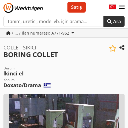
Satış
Ara
/ ... / İlan numarası: A771-962
COLLET SIKICI
BORING COLLET
Durum
İkinci el
Konum
Doxato/Drama