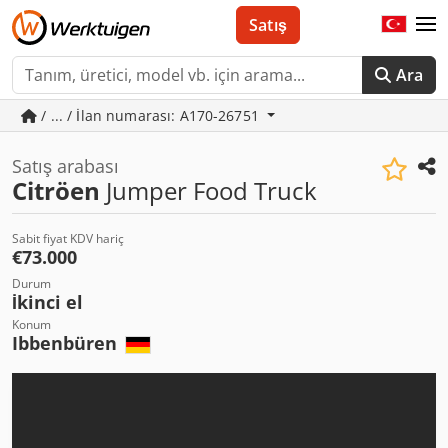
Satış
Ara
/ ... / İlan numarası: A170-26751
Satış arabası
Citröen
Jumper Food Truck
Sabit fiyat KDV hariç
€73.000
Durum
İkinci el
Konum
Ibbenbüren