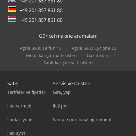
+49 201 857 861 80
satış çözümleri konusunda uzmanız. Üretim yeri:
+49 201 857 861 80
Ibbenbüren / Almanya!
+49 201 857 861 80
Güncel makine aramaları:
Agria 5900 Taifun 18
Agria 5900 Cyclone 22
Mobil karıştırma tesisleri
Gaz türbini
Sabit karıştırma tesisleri
Satış
Servis ve Destek
Tarifeler ve fiyatlar
Giriş yap
İlan vermek
İletişim
İlanları yönet
Sample purchase agreement
İlan ayırt