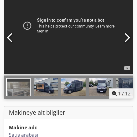
1
/
12
Makineye ait bilgiler
Makine adı:
Satış arabası