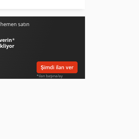
Yeong Chin Machinery Industries Co. Ltd. (Ycm) Nfx400A
i hemen satın
verin
*
ekliyor
Şimdi ilan ver
*ilan başına/ay