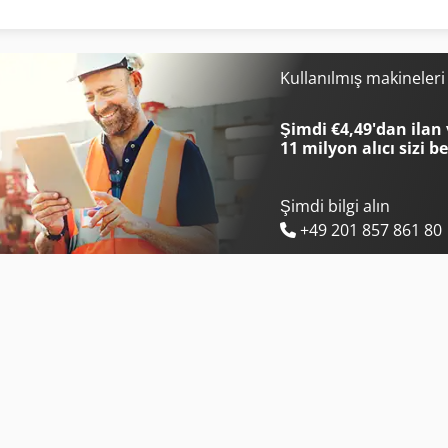
Linde L 10
Manitou Mt 1440
Linde L 12
Manitou Mt 1840
Kullanılmış makineler
Linde L 16
Manitou Mt 420 H
Şimdi €4,49'dan ilan 
11 milyon alıcı
sizi b
Şimdi bilgi alın
+49 201 857 861 80