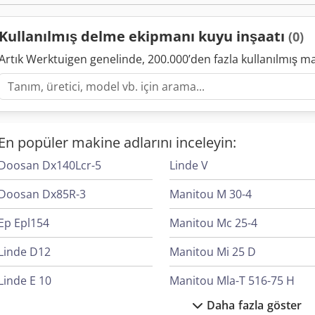
Kullanılmış delme ekipmanı kuyu inşaatı
(0)
Artık Werktuigen genelinde, 200.000’den fazla kullanılmış m
En popüler makine adlarını inceleyin:
Doosan Dx140Lcr-5
Linde V
Doosan Dx85R-3
Manitou M 30-4
Ep Epl154
Manitou Mc 25-4
Linde D12
Manitou Mi 25 D
Linde E 10
Manitou Mla-T 516-75 H
Daha fazla göster
Linde H 30
Manitou Mt 1335