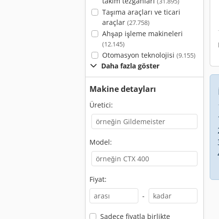
takım tezgahları
(31.895)
Taşıma araçları ve ticari
araçlar
(27.758)
Ahşap işleme makineleri
(12.145)
Otomasyon teknolojisi
(9.155)
Daha fazla göster
Makine detayları
Üretici:
Model:
Fiyat:
-
Sadece fiyatla birlikte