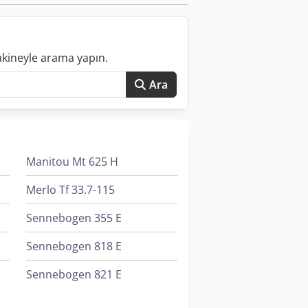
akineyle arama yapın.
Ara
Manitou Mt 625 H
Merlo Tf 33.7-115
Sennebogen 355 E
Sennebogen 818 E
Sennebogen 821 E
Volvo Damperli Kamyon