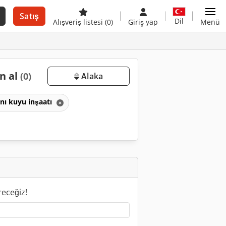
Satış
Dil
Alışveriş listesi
(0)
Giriş yap
Menü
n al
(0)
Alaka
nı kuyu inşaatı
receğiz!