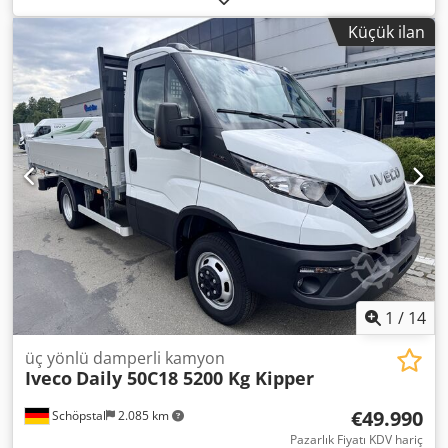
ÇUBUĞU, BURULMA ÇUBUĞU, SÜSPANSİYONLU KOLTUK,
Küçük ilan
ELEKTRİKLİ CAMLAR VE AYNALAR, RADYO, ALARM, SİS
FARLARI, NAVİGASYON, ARKA PARK SENSÖRLERİ, YENİ
LOCONSOLE MARKA ÜÇ TARAFLI DAMPERLİ KASA,
UZUNLUK 3200, TR30M ALAŞIMINDAN YAPILMIŞ TAKVİYELİ
KENARLAR, ÖN VE ARKA PALET TAŞIYICILARI. Djdpfx Asxz
Ad Ssbpjkr
1
/
14
üç yönlü damperli kamyon
Iveco
Daily 50C18 5200 Kg Kipper
€49.990
Schöpstal
2.085 km
Pazarlık Fiyatı KDV hariç