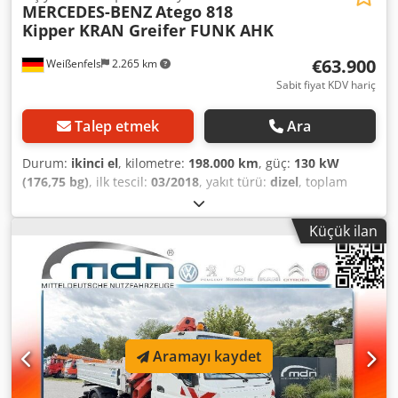
MERCEDES-BENZ
Atego 818
Kipper KRAN Greifer FUNK AHK
€63.900
Weißenfels
2.265 km
Sabit fiyat KDV hariç
Talep etmek
Ara
Durum:
ikinci el
, kilometre:
198.000 km
, güç:
130 kW
(176,75 bg)
, ilk tescil:
03/2018
, yakıt türü:
dizel
, toplam
ağırlık:
7.490 kg
, renk:
kırmızı
, vites türü:
otomatik
,
emisyon sınıfı:
Euro 6
, koltuk sayısı:
3
, yükleme alanı
Küçük ilan
genişliği:
2.500 mm
, Donanım:
ABS, elektronik denge
programı (ESP), is filtrasyon filtresi, klima, vinç
, İç No.:
167 Sıfır ayarında Atego Damperli Kamyon, VİNÇLİ *
Mercedes Benz * ATEGO 818 * 4x2 aks düzeni * İzin verilen
toplam ağırlık 7490 kg * 3 taraflı damper, YENİ * VİNÇ HM,F
810 K2 -- YENİ * 2 x hidrolik uzatma * 5./6. kontrol devresi,
kavrama veya benzeri ekipman için * UZAKTAN
Aramayı kaydet
KUMANDALI * 2 x hidrolik destek ayağı * Kanca yüksekliği
yaklaşık 8 m * Yan erişim, yük diyagramına bakınız *