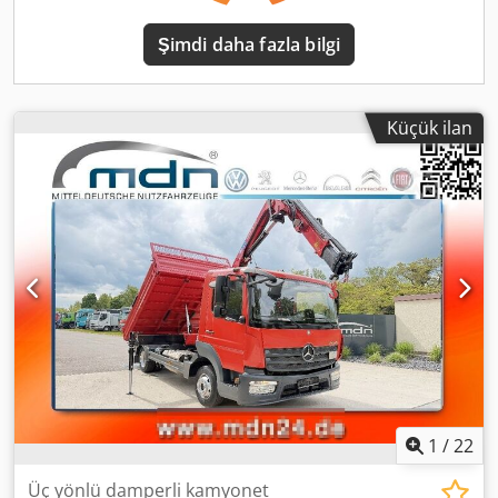
Dijital Takograf * Radyo * Sürücü İçin Süspansiyonlu Koltuk
* Üç Yönlü Kamyon (Meiller) * Uzunluk/Genişlik/Yükseklik:
Şimdi daha fazla bilgi
3.090 mm, 2.200 mm, 350 mm Dkjdjzqx Aiopfx Abpor *
Yükleme Alanında 4 Çift Gömülü Bağlama Halkası * Küre
Başlı Çekme Kancası Ön satış ve hatalar saklıdır! Satış
yalnızca genel satış şartlarımıza (AGB) tabidir. Önemli Not:
Küçük ilan
Teklifimizdeki tüm ayrıntıları dikkatlice kontrol etmemize
rağmen, hatalar oluşabilir. Bu hataların bir kısmı, farklı
platform sağlayıcılarının sistemlerindeki veri aktarım
hatalarından kaynaklanabilir. Bu nedenle, tüm bilgilerin
garanti edilmediğini ve yasal bir hak oluşturmadığını
belirtmek isteriz. Yasal Uyarı: Bu satış ilanı, Alman Medeni
Kanunu'nun (BGB) 145. maddesi anlamında bir teklif olarak
kabul edilmez. Daha ziyade, sözleşmenin başlangıcına
yönelik bir bilgi niteliğindedir. Burada verilen bilgiler
garanti edilmez ve bu nedenle taahhüt edilen özellikler
olarak kabul edilmez.
1
/
22
Üç yönlü damperli kamyonet