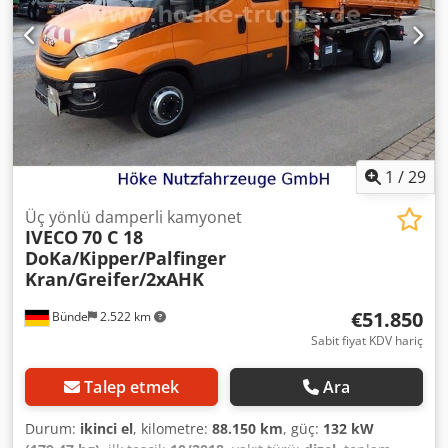
kilidi, hız sabitleyici, tır çekici bağlantısı
, Motor hacmi:
4.580 cm³ 40 numaralı römork bağlantı aparatı Hidrolik
(yardımcı tahrik) Düşük gürültülü Dedpfx Aezquyqjbpokr
Şehir içi kullanım için kabin Orta koltuk Hidrolik hava ve
elektrik sistemi (römork kullanımı için) Küresel ve çeki
demiri bağlantı aparatı Hatalar ve değişiklikler mahfuzdur.
1
/
29
Üç yönlü damperli kamyonet
IVECO
70 C 18
DoKa/Kipper/Palfinger
Kran/Greifer/2xAHK
€51.850
Bünde
2.522 km
Sabit fiyat KDV hariç
Talep etmek
Ara
Durum:
ikinci el
, kilometre:
88.150 km
, güç:
132 kW