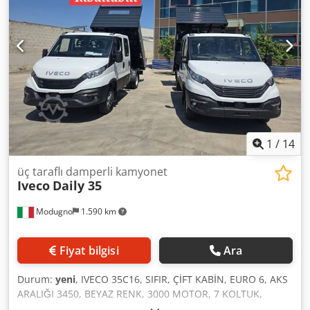
1
/
14
üç taraflı damperli kamyonet
Iveco
Daily 35
Modugno
1.590 km
Fiyat bilgisi
Ara
Durum:
yeni
, IVECO 35C16, SIFIR, ÇİFT KABİN, EURO 6, AKS
ARALIĞI 3450, BEYAZ RENK, 3000 MOTOR, 7 KOLTUK,
KLİMA, TAKVİYELİ YAYLAR VE YAY DESTEKLERİ, STABİLİZE