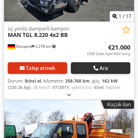
1
/
17
üç yönlü damperli kamyon
MAN
TGL 8.220 4x2 BB
€21.000
Diespeck
2.278 km
EXW Sabit fiyat KDV hariç
Talep etmek
Ara
Durum:
ikinci el
, kilometre:
258.760 km
, güç:
162 kW
(220,26 bg)
, ilk tescil:
07/2011
, yakıt türü:
dizel
, toplam
ağırlık:
7.490 kg
, lastik boyutu:
225/75 R17,5
, dingil
konfigürasyonu:
4x2
, dingil mesafesi:
3.050 mm
, frenler:
Küçük ilan
motor freni
, renk:
beyaz
, vites türü:
mekanik
, emisyon
sınıfı:
Euro 5
, süspansiyon:
çelik
, yükleme alanı hacmi:
3
m³
, yükleme alanı uzunluğu:
3.800 mm
, yükleme alanı
genişliği:
2.300 mm
, yükleme alanı yüksekliği:
400 mm
,
Donanım:
ABS, EBS (Elektronik Fren Sistemi), diferansiyel