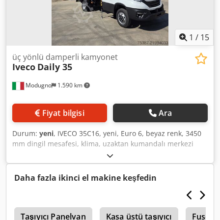
1
/
15
üç yönlü damperli kamyonet
Iveco
Daily 35
Modugno
1.590 km
Fiyat bilgisi
Ara
Durum:
yeni
, IVECO 35C16, yeni, Euro 6, beyaz renk, 3450
mm dingil mesafesi, klima, uzaktan kumandalı merkezi
kilit, sesli alarm, süspansiyonlu sürücü koltuğu, takviyeli
yaprak yaylar, burulma çubuğu, denge çubuğu, elektrikli
camlar ve aynalar, sis farları, yeni üç taraflı damperli kasa,
Daha fazla ikinci el makine keşfedin
TR30 alüminyum yan paneller, ön ve arka direk taşıyıcı,
yeni PM 36.3 marka vinç, 3 hidrolik uzatmalı. Dkodpfxey
Uhvvj Abper
o
Taşıyıcı Panelvan
Kasa üstü taşıyıcı
Fuso C