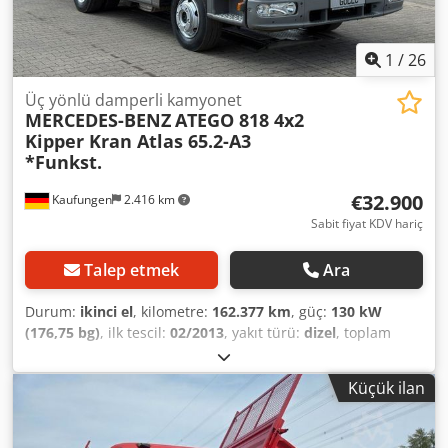
1
/
26
Üç yönlü damperli kamyonet
MERCEDES-BENZ
ATEGO 818 4x2
Kipper Kran Atlas 65.2-A3
*Funkst.
€32.900
Kaufungen
2.416 km
Sabit fiyat KDV hariç
Talep etmek
Ara
Durum:
ikinci el
, kilometre:
162.377 km
, güç:
130 kW
(176,75 bg)
, ilk tescil:
02/2013
, yakıt türü:
dizel
, toplam
ağırlık:
7.490 kg
, bir sonraki muayene (TÜV):
08/2028
, renk:
turuncu
, vites türü:
mekanik
, emisyon sınıfı:
Euro 5
,
Küçük ilan
Üretim yılı:
2013
, Donanım:
ABS, klima, vinç
, Dahili araç
numarası: G400039 Hemen Kaufungen'deki tesisimizde
mevcuttur Daha fazla bilgi için: * Golec Nutzfahrzeuge