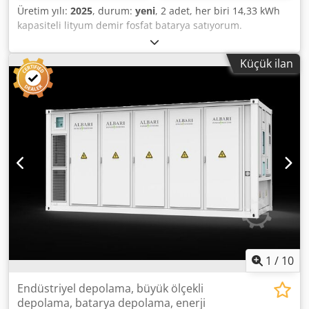
Üretim yılı:
2025
, durum:
yeni
, 2 adet, her biri 14,33 kWh
kapasiteli lityum demir fosfat batarya satıyorum.
Djdpfxjzlhxve Afrekr Fiyat: Adet başına 1900,00, toplam
3800,00.
Küçük ilan
1
/
10
Endüstriyel depolama, büyük ölçekli
depolama, batarya depolama, enerji