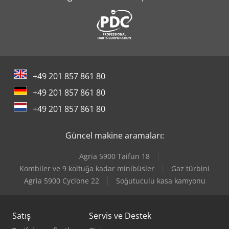
Mercedes-Benz V
Mercedes-Benz Vario
Panhans 334/20
+49 201 857 861 80
Tec Freetec
+49 201 857 861 80
Tec Rotec
+49 201 857 861 80
Yeong Chin Machinery Industries Co. Ltd. (Ycm) Tv188B
Güncel makine aramaları:
Agria 5900 Taifun 18
Kombiler ve 9 koltuğa kadar minibüsler
Gaz türbini
Agria 5900 Cyclone 22
Soğutuculu kasa kamyonu
Satış
Servis ve Destek