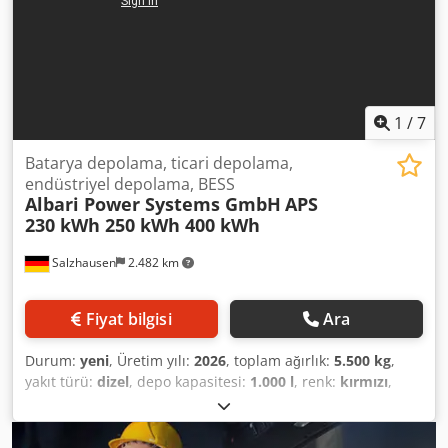
çalışma için sıvı soğutma ve iklimlendirme sistemi *
Entegre koruma ve güvenlik sistemleri * Şebekeye paralel,
ada ve hibrit çalışma mümkündür * Birden fazla MWh
kapasiteye sahip, onlu MWh aralığında depolama
parklarına genişletilebilir Tipik Uygulamalar * Kendi
kendine tüketim optimizasyonu * Yük tepe noktası azaltma
1
/
7
(Peak Shaving) * Elektrik maliyetlerinde azalma *
Fotovoltaik fazlalık enerjisi depolaması * Şebeke
Batarya depolama, ticari depolama,
stabilizasyonu * Yük kaydırma (Load Shifting) * Güç
endüstriyel depolama, BESS
Albari Power Systems GmbH
APS
azaltma (Curtailment) azaltımı * Şebekeye enerji verme
230 kWh 250 kWh 400 kWh
optimizasyonu * Şebeke kesintisinde otomatik başlatma
özellikli enerji sistemleri * Acil durum ve yedek güç kaynağı
Salzhausen
2.482 km
* Fotovoltaik, batarya enerji depolama sistemleri (BESS) ve
jeneratörlerle hibrit çözümler İsteğe Bağlı Olarak Temin
Edilebilir * APS Enerji Yönetim Sistemi (EMS) * Şebekeye
Fiyat bilgisi
Ara
paralel çalışma * Ada modu çalışma * Şebeke kesintisinde
otomatik başlatma konseptleri * Fotovoltaik sistemlerinin
Durum:
yeni
, Üretim yılı:
2026
, toplam ağırlık:
5.500 kg
,
entegrasyonu * Dizel jeneratörlerin entegrasyonu *
yakıt türü:
dizel
, depo kapasitesi:
1.000 l
, renk:
kırmızı
,
Kombine ısı ve enerji (CHP) sistemlerinin entegrasyonu *
güç:
400 kW (543,85 bg)
, çıkış akımı:
720 A
, çıkış voltajı:
400
Şarj altyapısının/şarj ünitelerinin entegrasyonu * Enerji
V
, çıkış frekansı:
50 Hz
, çıkış akım tipi:
trifaze
, nominal güç:
akışı optimizasyonu * Uzaktan izleme ve enerji yönetimi *
440 kW (598,23 bg)
, nominal (görünür) güç:
500 kVA
,