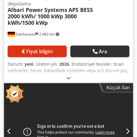
depolama
Albari Power Systems
APS BESS
2000 kWh/ 1000 kWp 3000
kWh/1500 kWp
Salzhausen
2.482 km
Fiyat bilgisi
Ara
Durum:
yeni
, Üretim yılı:
2026
, Endüstriyel tesisler, ticari
işletmeler, tarım, fotovoltaik sistemler veya acil durum güç
kaynakları için profesyonel bir enerji depolama çözümüne
mi ihtiyacınız var? APS 2000 kWh - 4000 kWh batarya
Küçük ilan
depolama sistemi ile Albari Power Systems GmbH, zorlu
uygulamalar için yüksek kaliteli ve ölçeklenebilir bir enerji
depolama sistemi sunmaktadır. Teknik Özellikler *
Depolama kapasitesi: Konteyner başına 3 MWh veya 4
MWh * AC gücü: 1,5 MW veya 2 MW * Lityum demir fosfat
(LFP) teknolojisi * CATL bileşenlerine dayalı yüksek kaliteli
hücre, hücre modülü ve BMS teknolojisi * Endüstriyel ve
şebeke uygulamaları için entegre güç elektroniği * Sürekli