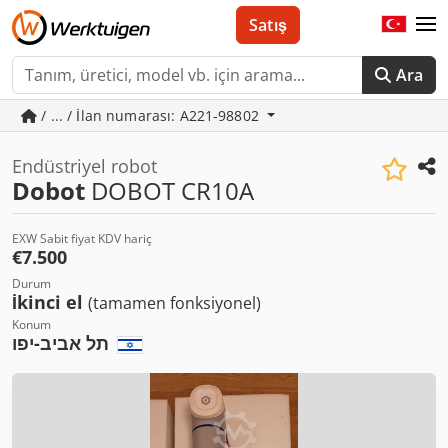
Satış
Ara
/ ... / İlan numarası: A221-98802
Endüstriyel robot
Dobot
DOBOT CR10A
EXW Sabit fiyat KDV hariç
€7.500
Durum
İkinci el
(tamamen fonksiyonel)
Konum
תל אביב-יפו