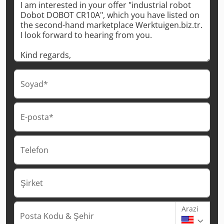
Soyad*
E-posta*
Telefon
Şirket
Arazi
Posta Kodu & Şehir