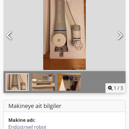
1
/
3
Makineye ait bilgiler
Makine adı:
Endüstriyel robot