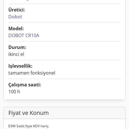
Üretici:
Dobot
Model:
DOBOT CR10A
Durum:
ikinci el
Işlevsellik:
tamamen fonksiyonel
Çalışma saati:
100 h
Fiyat ve Konum
EXW Sabit fiyat KDV hariç