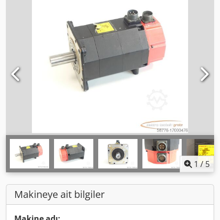
1
/
5
Makineye ait bilgiler
Makine adı: