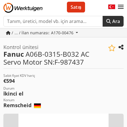
Satış
Ara
/ ... / İlan numarası: A170-00476
Kontrol ünitesi
Fanuc
A06B-0315-B032 AC
Servo Motor SN:F-987437
Sabit fiyat KDV hariç
€594
Durum
İkinci el
Konum
Remscheid