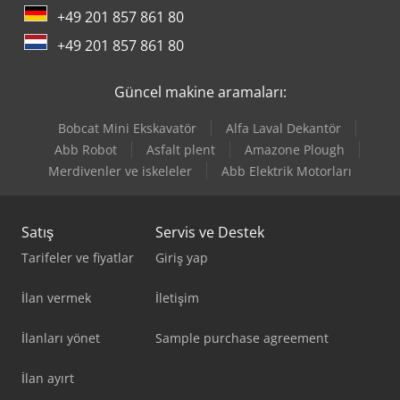
+49 201 857 861 80
+49 201 857 861 80
Güncel makine aramaları:
Bobcat Mini Ekskavatör
Alfa Laval Dekantör
Abb Robot
Asfalt plent
Amazone Plough
Merdivenler ve iskeleler
Abb Elektrik Motorları
Satış
Servis ve Destek
Tarifeler ve fiyatlar
Giriş yap
İlan vermek
İletişim
İlanları yönet
Sample purchase agreement
İlan ayırt