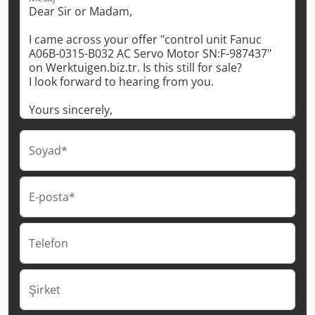
Soyad*
E-posta*
Telefon
Şirket