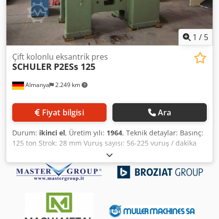
1
/
5
Çift kolonlu eksantrik pres
SCHULER
P2ESs 125
Almanya
2.249 km
Fiyat bilgisi
Ara
Durum:
ikinci el
, Üretim yılı:
1964
, Teknik detaylar: Basınç:
125 ton Strok: 28 mm Vuruş sayısı: 56-225 vuruş / dakika
Koç genişliği: 1000 mm Koç ayarı: 60 mm Masa/ram
mesafesi: 376 mm Masa boyutu: G.950xD:720 mm
Masadaki açıklık: 400x130 mm Yerden yükseklik: 1120 mm
Piston yüzeyi: 920x540 mm koçta zıvana: dm 65 x 120 mm
Yanal dik açıklık: 250 mm Toplam güç gereksinimi: 30 kW
Makine ağırlığı yaklaşık: 15,5 ton Credpju Nfibsfx Akksf
Makine boyutları: 3.1x1.34x3.6 m Kontrol kabini boyutları