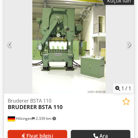
Küçük ilan
1
/
1
Bruderer BSTA 110
BRUDERER
BSTA 110
Hilzingen
2.339 km
Fiyat bilgisi
Ara