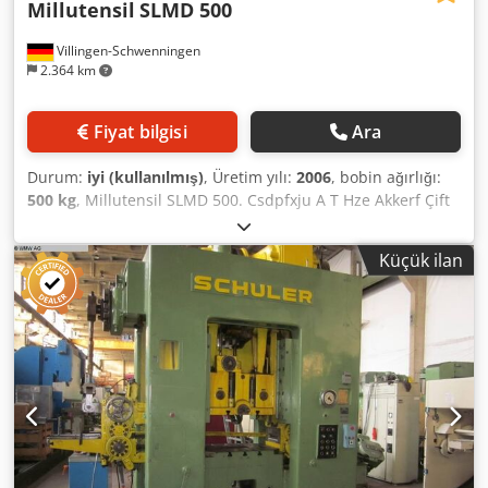
Millutensil
SLMD 500
Villingen-Schwenningen
2.364 km
Fiyat bilgisi
Ara
Durum:
iyi (kullanılmış)
, Üretim yılı:
2006
, bobin ağırlığı:
500 kg
, Millutensil SLMD 500. Csdpfxju A T Hze Akkerf Çift
açıcı/çift sarıcı. Yük kapasitesi: 2 x 500 kg. İç çapı min. 350
mm, max. 600 mm. Bant genişliği 300 mm'ye kadar. Dış çap
Küçük ilan
max. 1600 mm. Danfoss yüksek frekans konvertörü. Döngü
kontrolü için sensör. Ölçüler 2000 mm x 2000 mm,
yükseklik 1800 mm. İtalya'da üretildi. Stoktaki diğer
makaralar ve presler: Bruderer, Schaal, Mabu, Bihler,
Schuler, Amada, San Gimignano, Kaiser, EBU...