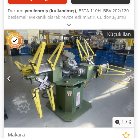
Durum:
yenilenmiş (kullanılmış)
, BSTA 110H, BBV 202/120
beslemeli Mekanik olarak revize edilmiştir. CE dönüşümü
mümkündür. Teklif için bizimle iletişime geçin. Cedpfx
Aeizi Hmskkjrf Arşiv fotoğrafı
Küçük ilan
1
/
6
Makara