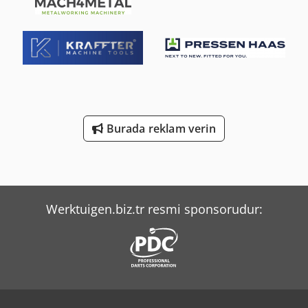
UxGxY: 0,64x0,22x1,2 m Bu pres, yüksek hacimli üretim için
yüksek performanslı bir prestir. Sol tarafta otomatik
besleme (mekanik) ile malzeme beslemesi ve sağ tarafta
bir atık kesici içerir. Besleme = 0-200mm; silindir genişliği =
250mm Kullanım talimatlarının kısmi kopyası Makine
çalışmıyor! devam ediyor
Burada reklam verin
Werktuigen.biz.tr resmi sponsorudur: