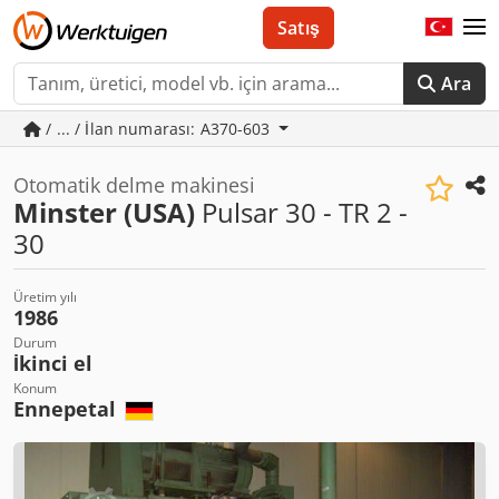
Satış
Ara
/ ... / İlan numarası: A370-603
Otomatik delme makinesi
Minster (USA)
Pulsar 30 - TR 2 -
30
Üretim yılı
1986
Durum
İkinci el
Konum
Ennepetal