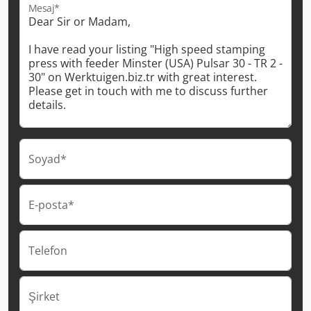
Mesaj*
Soyad*
E-posta*
Telefon
Şirket