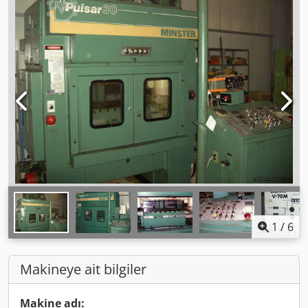
1
/
6
Makineye ait bilgiler
Makine adı: