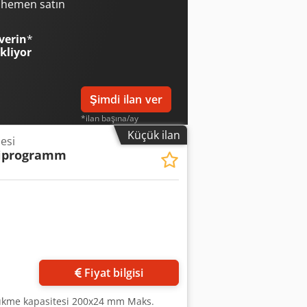
i hemen satın
verin
*
ekliyor
Şimdi ilan ver
*ilan başına/ay
Küçük ilan
esi
tiprogramm
Fiyat bilgisi
Bükme kapasitesi 200x24 mm Maks.