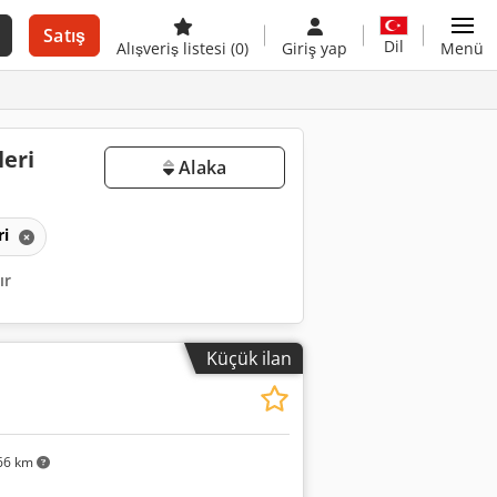
Satış
Dil
Alışveriş listesi
(0)
Giriş yap
Menü
leri
Alaka
ri
ır
Küçük ilan
66 km