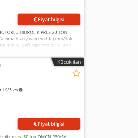
Daha fazla fotoğraf
isteyin
Fiyat bilgisi
 MOTORLU HIDROLIK PRES 20 TON
 Çalışma hızı (yavaş modda) mm/dak
 çapı mm 45 Şaft çapı mm M14 Tank
50-60 Motor gücü kW 1,5 Maks. emilen
Küçük ilan
n
1.985 km
Fiyat bilgisi
idrolik pres, 30 ton OMCN P30/SA