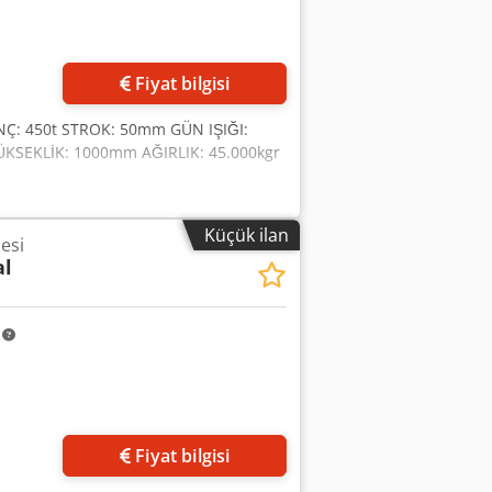
Fiyat bilgisi
Ç: 450t STROK: 50mm GÜN IŞIĞI:
SEKLİK: 1000mm AĞIRLIK: 45.000kgr
Küçük ilan
esi
al
m
Fiyat bilgisi