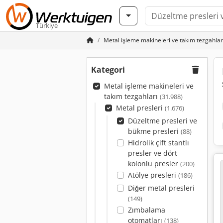
Türkiye
Metal işleme makineleri ve takım tezgahlar
Kategori
Metal işleme makineleri ve
takım tezgahları
(31.988)
Metal presleri
(1.676)
Düzeltme presleri ve
bükme presleri
(88)
Hidrolik çift stantlı
presler ve dört
kolonlu presler
(200)
Atölye presleri
(186)
Diğer metal presleri
(149)
Zımbalama
otomatları
(138)