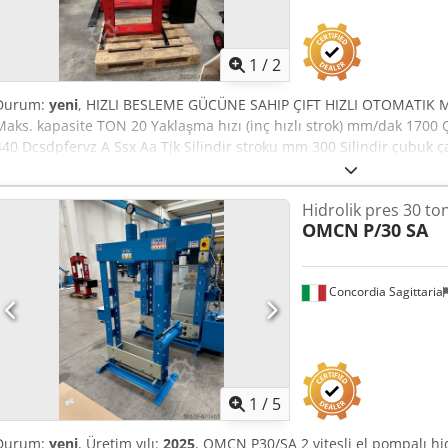
1
/
2
Durum:
yeni
, HIZLI BESLEME GÜCÜNE SAHIP ÇIFT HIZLI OTOMATIK
Maks. kapasite TON 20 Yaklaşma hızı (inç hızlı strok) mm/dak 1700
440 Dcsdpfervz A Ssx Aa Tjk Silindir stroku mm 300 Silindir çubuk
kapasitesi litre 30 Maks. basınç bar 350 Gerilim V 400 Frekans Hz 
akım A 3,8 Ağırlık Kg 200
Hidrolik pres 30 to
OMCN
P/30 SA
Concordia Sagittaria
1
/
5
Durum:
yeni
, Üretim yılı:
2025
, OMCN P30/SA 2 vitesli el pompalı h