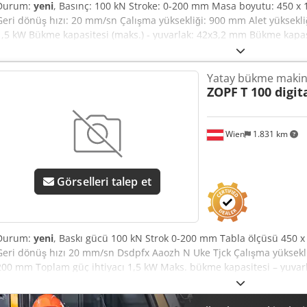
Durum:
yeni
, Basınç: 100 kN Stroke: 0-200 mm Masa boyutu: 450 x
Geri dönüş hızı: 20 mm/sn Çalışma yüksekliği: 900 mm Alet yüksekli
1,5 kW Bükme kapasitesi (maks.) - yuvarlak: 42x3,2 mm Bükme kapas
Ölçüler: 1010x480x1120 mm Dcedpfx Aaezr Rp Dj Tsk *2 elle kullan
Ayak pedalı -Dijital gösterge dahildir -Pim olmadan bükme pimi dahil
Yatay bükme makin
-V 63 V matrisi dahildir -R 5 pim dahildir
ZOPF
T 100 digit
Wien
1.831 km
Görselleri talep et
Durum:
yeni
, Baskı gücü 100 kN Strok 0-200 mm Tabla ölçüsü 450 
Geri dönüş hızı 20 mm/sn Dsdpfx Aaozh N Uke Tjck Çalışma yüksek
200 mm Toplam güç ihtiyacı 1,5 kW Maks. bükme kapasitesi – yuva
150x10 mm Ağırlık 320 kg Boyutlar 1010x480x1120 mm Aksesuarlar: - 
zımba - Kalıp için takım tutucu - V Kalıp V 63 dahil - Zımba R 5