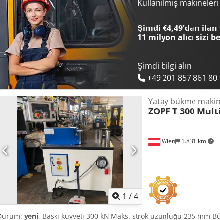
Kullanılmış makineler
Şimdi €4,49'dan ilan 
11 milyon alıcı
sizi b
Şimdi bilgi alın
+49 201 857 861 80
Yatay bükme makin
ZOPF
T 300 Mul
Wien
1.831 km
1
/
4
Durum:
yeni
, Baskı kuvveti 300 kN Maks. strok uzunluğu 235 mm 