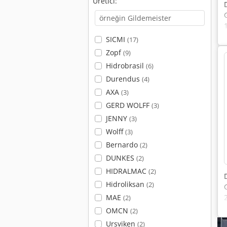
Üretici:
SICMI
(17)
Zopf
(9)
Hidrobrasil
(6)
Durendus
(4)
AXA
(3)
GERD WOLFF
(3)
JENNY
(3)
Wolff
(3)
Bernardo
(2)
DUNKES
(2)
HIDRALMAC
(2)
Hidroliksan
(2)
MAE
(2)
OMCN
(2)
Ursviken
(2)