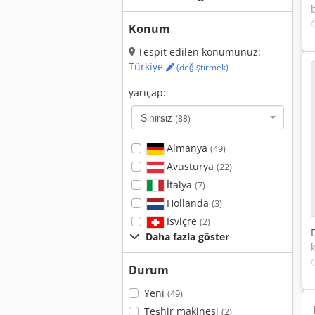
Konum
Tespit edilen konumunuz:
Türkiye
(değiştirmek)
yarıçap:
Sınırsız
(88)
Almanya
(49)
Avusturya
(22)
İtalya
(7)
Hollanda
(3)
İsviçre
(2)
Daha fazla göster
Durum
Yeni
(49)
Teşhir makinesi
(2)