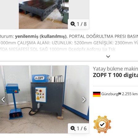
1
/
8
Durum:
yenilenmiş (kullanılmış)
, PORTAL DOĞRULTMA PRESI BASIN
1000mm ÇALIŞMA ALANI: UZUNLUK: 5200mm GENİŞLİK: 2300mm YÜK
VİDA MESAFESİ SOL SAĞ 1000mm Dcedpfx Aofcnu Ija Tsk
Yatay bükme makin
ZOPF
T 100 digit
Günzburg
2.255 k
1
/
6