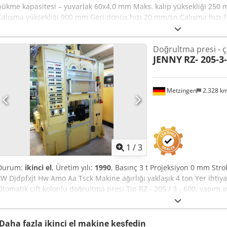
bükme kapasitesi – yuvarlak 60x4,0 mm Maks. kalıp yüksekliği 250
Çalışma yüksekliği 900 mm Geri dönüş hızı 20 mm/sn Çalışma hızı 
Dodpfeyv I Tdox Aa Teck Ağırlık 950 kg Donanım: - otomatik NC kontr
(zımbasız) - kalıp tutucu - ayak pedalı dahil - V 63 kalıp - R 5 zımba
Doğrultma presi - ç
JENNY
RZ- 205-3
Metzingen
2.328 k
1
/
3
Durum:
ikinci el
, Üretim yılı:
1990
, Basınç 3 t Projeksiyon 0 mm St
kW Djdpfxjt Hw Amo Aa Tsck Makine ağırlığı yaklaşık 4 ton Yer ihtiyacı
Otomatik çift kolonlu doğrultma presi Tip RZ - 205 / 3 - 600, yapım yı
basınç kapasitesi 3 ton Ram stroku yaklaşık 200 mm Montaj yüksekl
bağlama uzunluğu maks. 600 mm Masanın üstündeki merkez yüksek
kadar ram hızı 0,02 - 0,17 mm/sn arasında ram hızı Pompa tahriki 1
Daha fazla ikinci el makine keşfedin