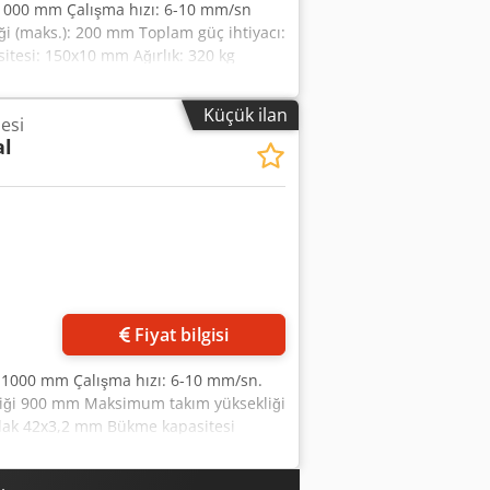
 1000 mm Çalışma hızı: 6-10 mm/sn
ği (maks.): 200 mm Toplam güç ihtiyacı:
itesi: 150x10 mm Ağırlık: 320 kg
ıma uygun özel model* Aksesuarlar: -
dir -Matrisler için alet tutucu dahildir
Küçük ilan
esi
al
Fiyat bilgisi
x 1000 mm Çalışma hızı: 6-10 mm/sn.
liği 900 mm Maksimum takım yüksekliği
rlak 42x3,2 mm Bükme kapasitesi
Ayak pedalı - Dijital gösterge - Pimsiz