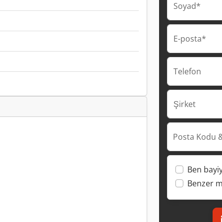
Soyad*
E-posta*
Telefon
Şirket
Posta Kodu &
Ben bayi
Benzer ma