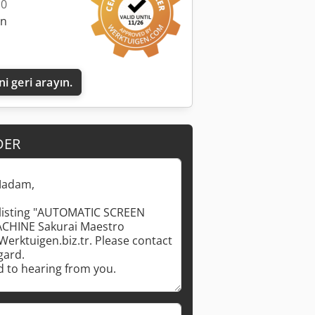
10
an
i geri arayın.
DER