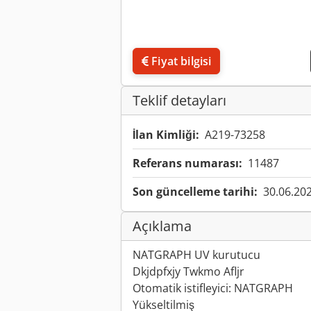
Fiyat bilgisi
Teklif detayları
İlan Kimliği:
A219-73258
Referans numarası:
11487
Son güncelleme tarihi:
30.06.20
Açıklama
NATGRAPH UV kurutucu
Dkjdpfxjy Twkmo Afljr
Otomatik istifleyici: NATGRAPH
Yükseltilmiş