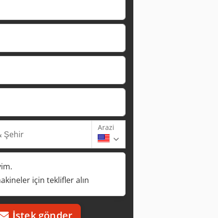
Arazi
 Şehir
yim.
kineler için teklifler alın
İstek gönder