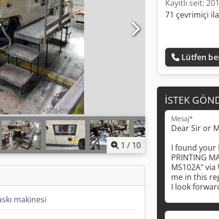
Kayıtlı seit: 20
71 çevrimiçi il
Lütfen ben
İSTEK GÖN
Mesaj*
1
/
10
askı makinesi