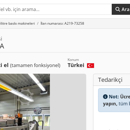
Ara
Filitre baskı makineleri
İlan numarası: A219-73258
i
A
Konum
ci el
Türkei
(tamamen fonksiyonel)
Tedarikçi
Not:
Ücre
yapın,
tüm b