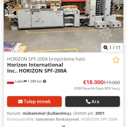
1
/
11
HORIZON SPF-200A broşürleme hattı
Horizon International
Inc..
HORIZON SPF-200A
€18.000
Lublin
1.689 km
€19.000
EXW Pazarlık Fiyatı KDV hariç
Talep etmek
Ara
Durum:
mükemmel (kullanılmış)
, Üretim yılı:
2007
,
Fonksiyonellik:
tamamen fonksiyonel
, HORIZON SPF-200A
+ VAC-100 + FC-200A + ST-40 Booklet Production Line