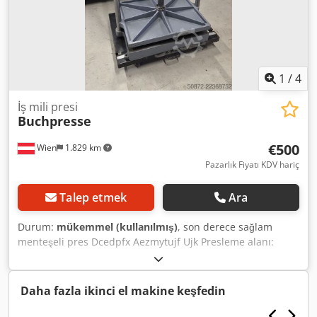
1
/
4
İş mili presi
Buchpresse
€500
Wien
1.829 km
Pazarlık Fiyatı KDV hariç
Talep etmek
Ara
Durum:
mükemmel (kullanılmış)
, son derece sağlam
menteşeli pres Dcedpfx Aezmytujf Ujk Presleme alanı:
40x50 cm Çalışma yüksekliği: yaklaşık 50 cm Dökme
demirden üretilmiştir 80 kg
Daha fazla ikinci el makine keşfedin