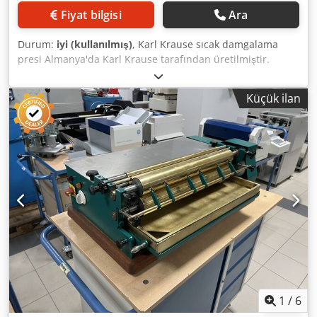
Fiyat bilgisi
Ara
Durum:
iyi (kullanılmış)
, Karl Krause sıcak damgalama
presi Almanya'da Karl Krause tarafından üretilmiştir.
Makine, kontrol sisteminin modernize edilmesinden sonra
tamamen çalışır durumdadır. Genişletilebilir çalışma
Küçük ilan
tablası. Zamanlayıcı kontrol sayesinde, makinenin belirli
bir zamanda çalışmaya başlaması sağlanarak, kullanım için
hazır durumda olması güvence altına alınır. Dcsdpfszlaalex
Af Ujk 380V güç kaynağı. Isıtma plakası boyutu:
400x530mm. Ağırlık: yaklaşık 800kg.
1
/
6