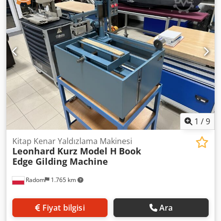
Einschraubspiralen oder Kunststoffbinder der deutschen
Firma RENZ: • Gerät zum Perforieren von Papier, Karton
oder PVC mit einer Arbeitsbreite von 340 mm, Bedienung
über Fußpedal • Perforiert bis zu 35 Blatt in einem
Arbeitsgang (abhängig vom eingesetzten Modul) •
Schneller und einfacher Streifenwechsel • Ausstattbar mit
Streifen für quadratische, runde und ovale Lochungen in
verschiedenen Größen • Geeignet für Streifen mit
Ausstanzung zum Aufhängen • Alle Perforierstreifen für
geschlossene Spiralen verfügen serienmäßig über eine
Einzelnadelausschaltung, ohne dass der Streifen aus dem
Gerät entfernt werden muss • Anschlussmöglichkeit an das
1
/
9
manuelle Schließmodul WBS 360 Technische Daten:
Maximale Perforierlänge: 340 mm Maximale
Kitap Kenar Yaldızlama Makinesi
Leonhard Kurz Model H
Book
Perforierstärke: 3,5 mm (bis zu 35 Blatt) Abmessungen: 36
Edge Gilding Machine
x 49 x 25 cm Stromversorgung: 230 V / 50 Hz Nettogewicht:
40 kg Teilung: 2:1, 3:1 (je nach eingesetztem Streifen)
Radom
1.765 km
Dcjdpfoziywfox Af Uek Im Set enthalten: Werkzeug 5,5 x 3,5
mm 2:1.
Fiyat bilgisi
Ara