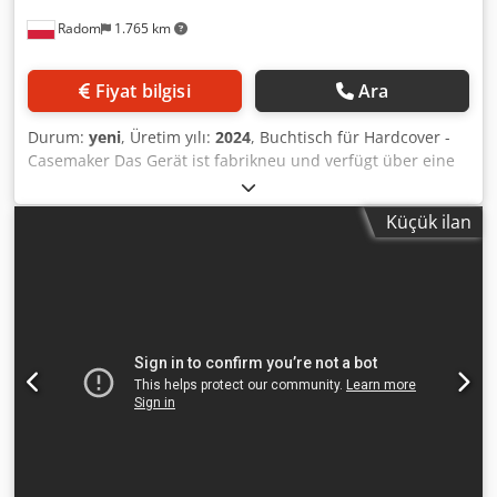
Radom
1.765 km
Fiyat bilgisi
Ara
Durum:
yeni
, Üretim yılı:
2024
, Buchtisch für Hardcover -
Casemaker Das Gerät ist fabrikneu und verfügt über eine
12-monatige Garantie. Hergestellt in Europa aus
Markenzulieferteilen. Arbeitszyklus: Der Bediener legt das
Küçük ilan
Umschlagmaterial manuell in die Leimstation, in der der
Heißleim automatisch aufgetragen wird
(Arbeitstemperatur 60–70 °C). Ein mit Leim versehener
Umschlagbogen wird vom Bediener manuell auf dem
Saugtisch positioniert und anschließend Kartonzuschnitte
sowie Rückeneinlage ebenfalls manuell aufgelegt. Der
vorbereitete Umschlag wird von Hand in die Maschine
eingelegt, welche dann durch das patentierte
Bürstensystem die oberen und unteren Kanten des
Umschlagmaterials umschlägt und verklebt. Während des
Kaschierprozesses wird der Umschlag durch
Führungswalzen gepresst. Die Umschläge, die die Einheit