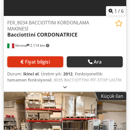
verlassen, sind sofort zur Weiterverarbeitung bereit.
Maschinenausstattung: – Leimgerät zum Auftragen des
1
/
6
Leims auf die Oberseite des Bogens – Arbeitstisch mit
Saugeinrichtung – Führungsleisten zur Fixierung von
FER_8034 BACCIOTTINI KORDONLAMA
Furnier und Kartonagen – Umschlagmodul – Ablagetisch
MAKİNESİ
Bacciottini
CORDONATRICE
Technische Daten: Max. Format: 840 x 500 mm Min.
Format: 100 x 100 mm Leistung: 100–150
Verona
2.114 km
Umschläge/Stunde Materialstärke Umschlag: 80–200 g/m²
Kartonstärke: 1–4 mm Materialüberstand: 13–20 mm
Leimtemperatur: 30–100°C Leimkapazität: 2–3 kg
Fiyat bilgisi
Ara
Stufenlose Geschwindigkeitsregelung der Walzen und
Bürsten Verarbeitbare Materialien: Gewebe, Kaschiertes
Durum:
ikinci el
, Üretim yılı:
2012
, Fonksiyonellik:
Papier, Fotopapier, Kunstleder, PVC, Polyurethan
tamamen fonksiyonel
, 8035 BACCIOTTINI PİT-STOP LASTİK
Dcodpfsziyvbjx Af Ujk Maschinenabmessungen: 1.500 x
DEĞİŞTİRME MAKİNESİ STAHL marka lastik takma aparatı
1.000 x 1.000 mm Stromversorgung: 380 V
ile birlikte tamamen revize edilmiştir. Dsdpfx Ajy Sfz Rjf
Leistungsaufnahme: 3,7 kW Maschinengewicht: 500 kg
Küçük ilan
Ujck