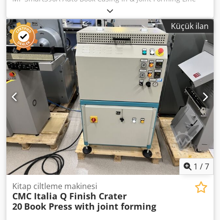
Model: MF-Smart390A Power Supply: 380V, 50HZ
Mainframe Power: 9kw Block Thickness: 2-60mm Block Size
Küçük ilan
(Max): 390*297mm Block Size (Min) 100*100mm Mechanic
speed: 600pcs Machine Dimensions(L×W×H):4950*2650*
2000mm Machine Weight: 2000kg Maufung Head And Tail
Banding Machine Model:MF-HBM420 Model: MF-HBM420
Power Supply: 220V, 1 Phase, 50HZ Mainframe Power:
1.5KW Air Compressor: 6Bar Dcodpfxoy Sv Ins Af Usk
Machine Speed: 11 PCS/ Minute Book Block Thickness: 10-
60mm Book Block Size(Max): 350x420mm Book Block
Size(Min): 100x100mm Machine
Dimensions(L×W×H):700×850×1550mm Machine Weight:
270kg If you have any questions or need more information,
feel free to send us a message or give us a call.
1
/
7
Kitap ciltleme makinesi
CMC Italia Q Finish Crater
20
Book Press with joint forming