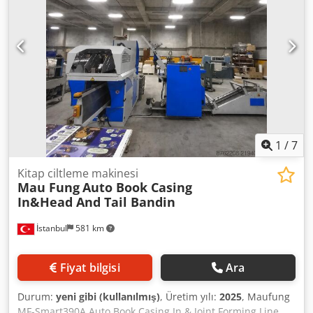
1
/
7
Kitap ciltleme makinesi
Mau Fung
Auto Book Casing
In&Head And Tail Bandin
İstanbul
581 km
Fiyat bilgisi
Ara
Durum:
yeni gibi (kullanılmış)
, Üretim yılı:
2025
, Maufung
MF-Smart390A Auto Book Casing In & Joint Forming Line