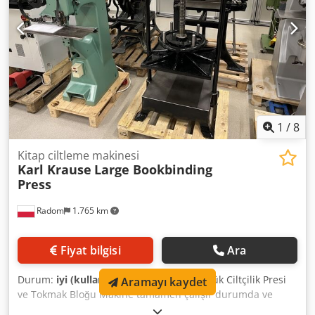
1
/
8
Kitap ciltleme makinesi
Karl Krause
Large Bookbinding
Press
Radom
1.765 km
Fiyat bilgisi
Ara
Durum:
iyi (kullanılmış)
, Karl Krause Büyük Ciltçilik Presi
Aramayı kaydet
ve Tokmak Bloğu Makine tamamen çalışır durumda ve
kullanıma hazırdır. Alman Karl Krause tarafından