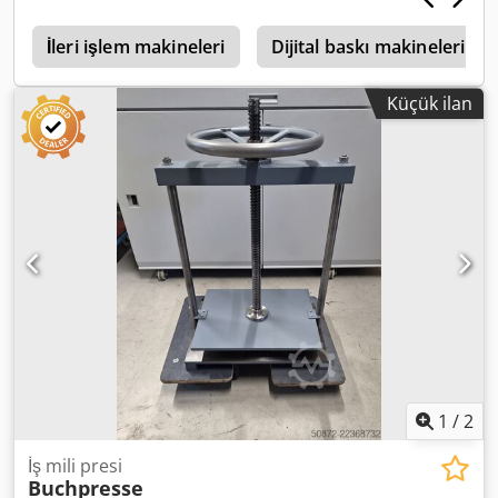
0
İleri işlem makineleri
Dijital baskı makineleri
Küçük ilan
1
/
2
İş mili presi
Buchpresse