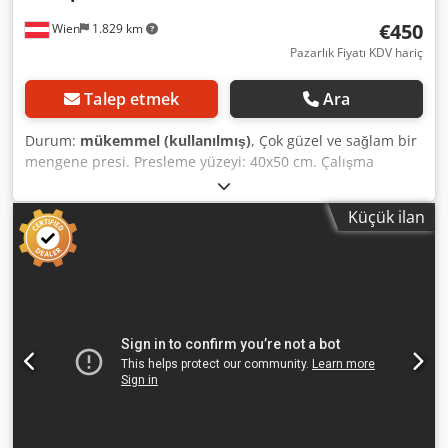
€450
Wien
1.829 km
Pazarlık Fiyatı KDV hariç
Talep etmek
Ara
Durum:
mükemmel (kullanılmış)
, Çok güzel ve sağlam bir
mengene presi. Presleme yüzeyi: 40x50 cm. Çalışma
yüksekliği: Yaklaşık 50 cm. Ağırlık: 60 kg. Dcedpfezmyr Rox
Af Uek
Küçük ilan