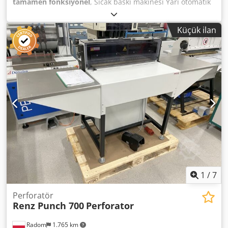
tamamen fonksiyonel
, Sıcak baskı makinesi Yarı otomatik
Mekanik sürgülü tabla Sıcaklık kontrol cihazı - zamanlayıcı
Baskı plakası boyutu: 35 x 24 cm Dcedezq Uuuopfx Af Ujk
Küçük ilan
Farklı yedek plakalar Ek olarak, mürekkepleme ünitesi
dahildir (sökülmüş).
1
/
7
Perforatör
Renz Punch 700
Perforator
Radom
1.765 km