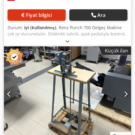
Fiyat bilgisi
Ara
Durum:
iyi (kullanılmış)
, Renz Punch 700 Delgeç Makine
çok iyi durumdadır. Elektrikli tahrik, ayak pedalıyla kontrol.
3:1 delme aracı (4x4mm kare) ve askı kesme modülü
dahildir. Yan masalar da pakete dahildir. Üretici
Küçük ilan
açıklaması: 700 mm'ye kadar çalışma genişliğine sahip
delme makinesi. Sürekli çalışmaya ve ağır yüklere uygun
olarak tasarlanmıştır. Ayak pedalıyla etkinleştirilen çalışma.
Tek döngüde 40 yaprağa (4,5 mm) kadar delme yapabilir.
Delme çubuklarının hızlı ve kolay değişimi. Askı kesik kısmı
ile birlikte veya olmadan kullanılabilir. İki parçalı çubuklar
kullanılabilir – tek bir araçla hem askısız kitapların hem de
askılı takvimlerin delme işlemi yapılabilir. Makine 3 fazlı,
380V enerji ile çalışır. Ağırlık: 325 kg. Almanya'da
üretilmiştir. Djdpfx Aeziyyasf Ujck