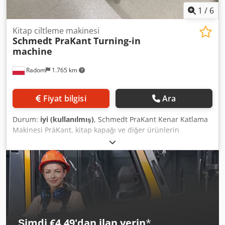
1
/
6
Kitap ciltleme makinesi
Schmedt PraKant
Turning-in
machine
Radom
1.765 km
Fiyat bilgisi
Ara
Durum:
iyi (kullanılmış)
, Schmedt PraKant Kenar Katlama
Makinesi PräKant, kitap kapağı ve diğer ürünlerin
üretiminde kenarların katlanması ve bastırılması için
tasarlanmış bir kenar katlama makinesidir. Ağırlık: 150 kg
Dcsdpfszmu Nwsx Af Usk Güç kaynağı: 400 V Esnek hız
kontrolü.
Şimdi €4,49'dan ilan verin
*