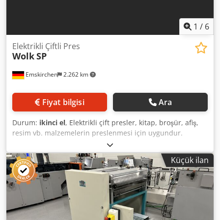
1
/
6
Elektrikli Çiftli Pres
Wolk
SP
Emskirchen
2.262 km
Fiyat bilgisi
Ara
Durum:
ikinci el
, Elektrikli çift presler, kitap, broşür, afiş,
resim vb. malzemelerin preslenmesi için uygundur.
Elektrikli Çift Pres / Elektrikli Çift Pres Wolk SP Seri No: 909
Presleme Basıncı / Maksimum Basınç: 2500 kg Dcedpszr
Küçük ilan
Iqlsfx Af Uok Presleme Alanı / Her Bir Plakanın Presleme
Alanı: 340 x 430 mm Ayarlanabilir Presleme Basıncı
WhatsApp, MS Zoom veya Telegram aracılığıyla çevrimiçi
video inceleme Stokta, Emskirchen/Nürnberg'de - Hemen
teslim - Deneme imkanı mevcuttur.