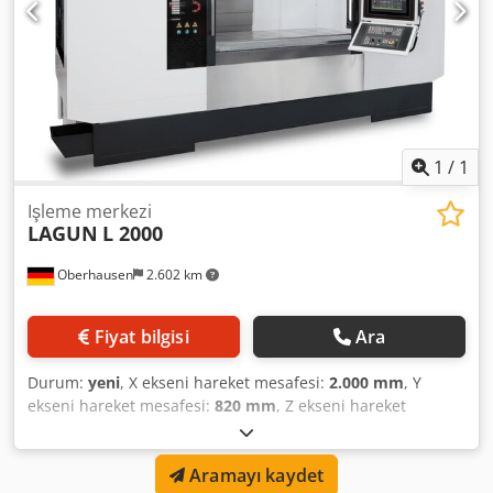
1
/
1
Işleme merkezi
LAGUN
L 2000
Oberhausen
2.602 km
Fiyat bilgisi
Ara
Durum:
yeni
, X ekseni hareket mesafesi:
2.000 mm
, Y
ekseni hareket mesafesi:
820 mm
, Z ekseni hareket
mesafesi:
820 mm
, takım magazinindeki yuva sayısı:
60
,
kontrolör üreticisi:
HEIDENHAIN
, toplam ağırlık:
21.000 kg
,
Aramayı kaydet
masa uzunluğu:
2.100 mm
, masa genişliği:
800 mm
,