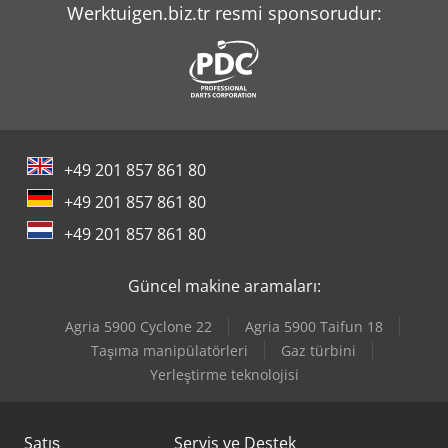
Linde L 10
Werktuigen.biz.tr resmi sponsorudur:
Lissmac Sbm-L 1000 G1S2
Lissmac Sbm-M 1500 B2
Lissmac Sbm-Xl 1500 S2B2
+49 201 857 861 80
Lns Tryton 112
+49 201 857 861 80
Lvd Ppeb 400/61
+49 201 857 861 80
Man L 2000
Güncel makine aramaları:
Metallkraft Fsbm 1020-25 E
Agria 5900 Cyclone 22
Agria 5900 Taifun 18
Okuma Genos L3000-E
Taşıma manipülatörleri
Gaz türbini
Yerleştirme teknolojisi
Okuma Lt2000 Ex
Satış
Servis ve Destek