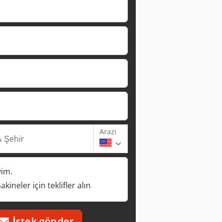
Arazi
 Şehir
yim.
kineler için teklifler alın
İstek gönder