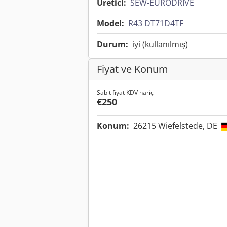
Üretici:
SEW-EURODRIVE
Model:
R43 DT71D4TF
Durum:
iyi (kullanılmış)
Fiyat ve Konum
Sabit fiyat KDV hariç
€250
Konum:
26215 Wiefelstede, DE