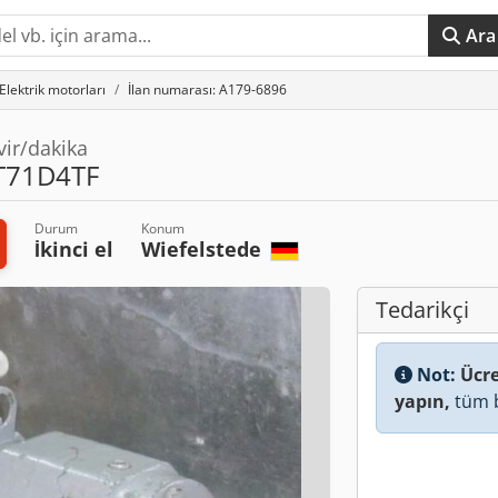
Ara
Elektrik motorları
İlan numarası: A179-6896
ir/dakika
T71D4TF
Durum
Konum
İkinci el
Wiefelstede
Tedarikçi
Not:
Ücre
yapın,
tüm b