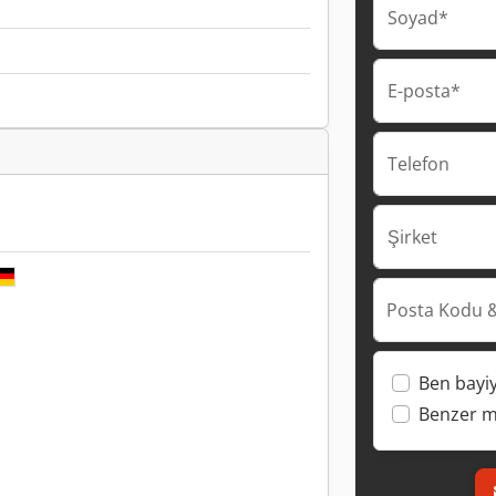
Soyad*
E-posta*
Telefon
Şirket
Posta Kodu &
Ben bayi
Benzer ma