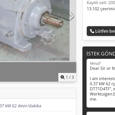
Kayıtlı seit: 20
13.102 çevrimiç
Lütfen ben
İSTEK GÖN
Mesaj*
1
/
3
37 kW 62 devir/dakika