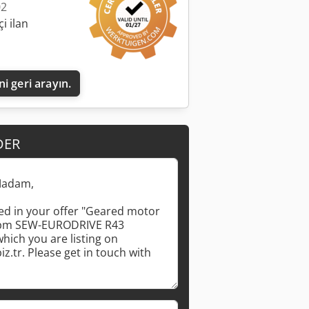
02
i ilan
i geri arayın.
DER