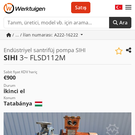
Satış
Ara
/ ... / İlan numarası: A222-16222
Endüstriyel santrifüj pompa SIHI
SIHI
3~ FLSD112M
Sabit fiyat KDV hariç
€900
Durum
İkinci el
Konum
Tatabánya