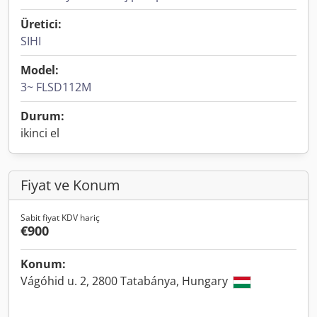
Üretici:
SIHI
Model:
3~ FLSD112M
Durum:
ikinci el
Fiyat ve Konum
Sabit fiyat KDV hariç
€900
Konum:
Vágóhid u. 2, 2800 Tatabánya, Hungary