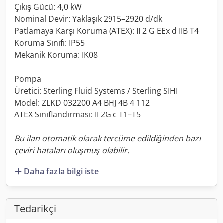
Çıkış Gücü: 4,0 kW
Nominal Devir: Yaklaşık 2915–2920 d/dk
Patlamaya Karşı Koruma (ATEX): II 2 G EEx d IIB T4
Koruma Sınıfı: IP55
Mekanik Koruma: IK08
Pompa
Üretici: Sterling Fluid Systems / Sterling SIHI
Model: ZLKD 032200 A4 BHJ 4B 4 112
ATEX Sınıflandırması: II 2G c T1–T5
Bu ilan otomatik olarak tercüme edildiğinden bazı
çeviri hataları oluşmuş olabilir.
Daha fazla bilgi iste
Tedarikçi