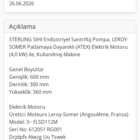
26.06.2026
Açıklama
STERLING SIHI Endüstriyel Santrifüj Pompa, LEROY-
SOMER Patlamaya Dayanıklı (ATEX) Elektrik Motoru
(4,0 kW) ile, Kullanılmış Makine
Genel Boyutlar
Genişlik: 600 mm
Derinlik: 300 mm
Yükseklik: 360 mm
Elektrik Motoru
Üretici: Moteurs Leroy-Somer (Angoulême, Fransa)
Model: 3~ FLSD112M
Seri No: 612051 RG001
Dcjdpfx Akezg Uu Tswek