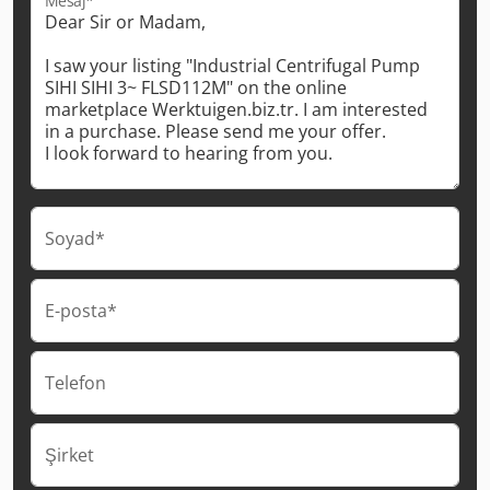
Mesaj*
Soyad*
E-posta*
Telefon
Şirket