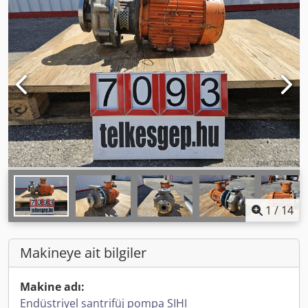
1
/
14
Makineye ait bilgiler
Makine adı:
Endüstriyel santrifüj pompa SIHI