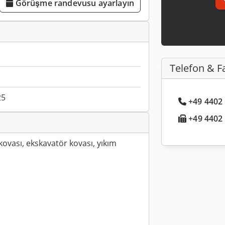
Görüşme randevusu ayarlayın
Telefon & F
25
+49 4402 .
+49 4402 .
kovası, ekskavatör kovası, yıkım