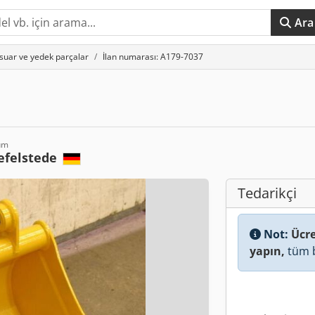
Ara
suar ve yedek parçalar
İlan numarası: A179-7037
um
efelstede
Tedarikçi
Not:
Ücre
yapın,
tüm b