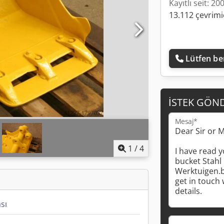
Kayıtlı seit: 20
13.112 çevrimiç
Lütfen ben
İSTEK GÖN
Mesaj*
1
/
4
sı