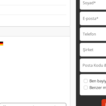
Soyad*
E-posta*
Telefon
Şirket
Posta Kodu &
Ben bayi
Benzer ma