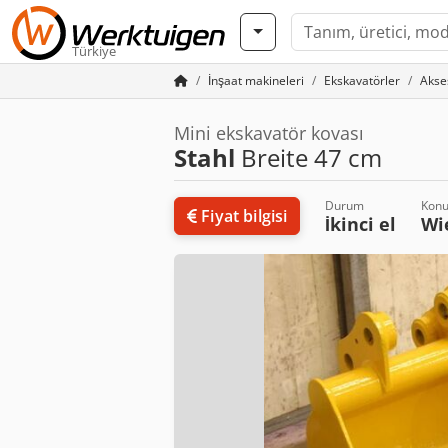
Türkiye
İnşaat makineleri
Ekskavatörler
Akse
Mini ekskavatör kovası
Stahl
Breite 47 cm
Durum
Kon
Fiyat bilgisi
İkinci el
Wi