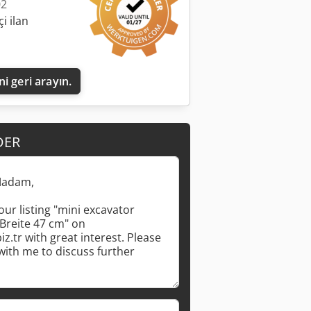
02
i ilan
i geri arayın.
DER