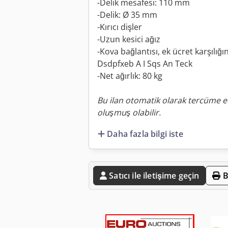
-Delik mesafesi: 110 mm
-Delik: Ø 35 mm
-Kırıcı dişler
-Uzun kesici ağız
-Kova bağlantısı, ek ücret karşılığı
Dsdpfxeb A I Sqs An Teck
-Net ağırlık: 80 kg
Bu ilan otomatik olarak tercüme ed
oluşmuş olabilir.
Daha fazla bilgi iste
Satıcı ile iletişime geçin
B