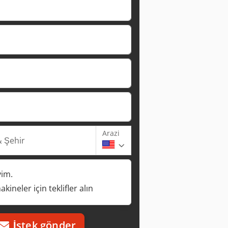
Arazi
 Şehir
yim.
kineler için teklifler alın
İstek gönder