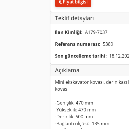
Fiyat bilgisi
Teklif detayları
İlan Kimliği:
A179-7037
Referans numarası:
5389
Son güncelleme tarihi:
18.12.20
Açıklama
Mini ekskavatör kovası, derin kazı 
kovası
-Genişlik: 470 mm
-Yükseklik: 470 mm
-Derinlik: 600 mm
-Bağlantı ölçüsü: 135 mm