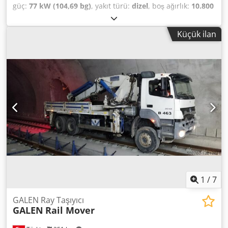
güç:
77 kW (104,69 bg)
, yakıt türü:
dizel
, boş ağırlık:
10.800
kg
, Üretim yılı:
2014
, çalışma saatleri:
7.688 h
, çekiş tipi:
Diesel
, Wheeled Excavator Technical condition: good
Küçük ilan
Dcjdpfjzngxgex Amiek Front tires condition: 20 - 40% Rear
tires condition: 20 - 40% Description: Takeuchi TB 295W
wheeled excavator - Year 2014 - 7,688 operating hours -
10.8 t EC - hydraulic quick coupler - POWERTILT - 1 piece
as-new ditching bucket 100 cm - 1 piece used ditching
bucket 40 cm - 1 piece grading bucket 150 cm - 4-cylinder
ISUZU turbo diesel engine 104 HP - air conditioning - long
dipper arm - tires approx. 30% - good original condition -
Quick coupler, buckets, 3rd circuit, 4th circuit, heater, full
cab, air conditioning,
1
/
7
GALEN Ray Taşıyıcı
GALEN
Rail Mover