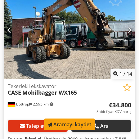
saklıdır.
1
/
14
Tekerlekli ekskavatör
CASE
Mobilbagger WX165
€34.800
Bottrop
2.595 km
Sabit fiyat KDV hariç
Aramayı kaydet
Talep etmek
Ara
Durum:
ikinci el
, Üretim yılı:
2010
, çalışma saatleri:
7.940