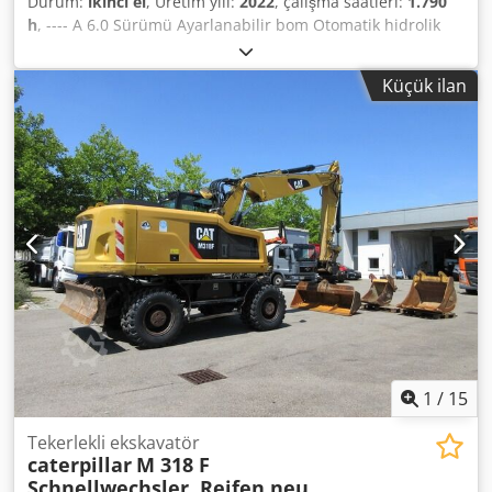
Durum:
ikinci el
, Üretim yılı:
2022
, çalışma saatleri:
1.790
h
, ---- A 6.0 Sürümü Ayarlanabilir bom Otomatik hidrolik
bağlantı sistemi Geri görüş kamerası 3. kontrol devresi
Radyo Dedpfxeznhv To Amieck MS03 güç eğim
Küçük ilan
mekanizması dahildir.
1
/
15
Tekerlekli ekskavatör
caterpillar
M 318 F
Schnellwechsler, Reifen neu ,