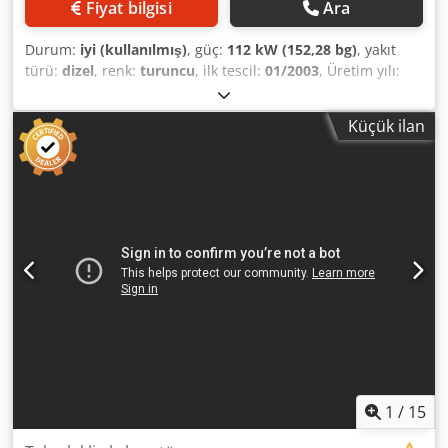
Fiyat bilgisi
Ara
Durum:
iyi (kullanılmış)
, güç:
112 kW (152,28 bg)
, yakıt
türü:
dizel
, renk:
turuncu
, ilk tescil:
01/2003
, Üretim yılı:
2003
, çalışma saatleri:
11.562 h
, Model yılı: 2003 Tahrik:
Tekerlek Silindir sayısı: 6 Boş ağırlık: 18.050 kg Teknik
Küçük ilan
durumu: iyi Görsel durumu: ortalama Fiyat: Talep üzerine
Seri numarası: ZEF169WTN3W000119 Daha fazla bilgi için
Ernst van Hek ile iletişime geçin. Dcedpfx Asygiaremiek
1
/
15