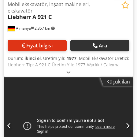
Mobil ekskavatör, inşaat makineleri,
ekskavatör
Liebherr
A 921 C
Almanya
2.357 km
Fiyat bilgisi
Ara
Durum:
ikinci el
, Üretim yılı:
1977
, Mobil Ekskavatör Üretici:
Liebherr Tip: A 921 C Üretim Yılı: 1977 Ağırlık / Çalışma
Ağırlığı: Yaklaşık 18.000 kg Dsdpfszrzymox Amijck Taşıma
Uzunluğu: Yaklaşık 8,50 – 9,00 m Taşıma Genişliği: Yaklaşık
Küçük ilan
2,48 – 2,50 m Yükseklik (kabinin üstünden): Yaklaşık 3,15 –
3,20 m Motor ve Tahrik Motor Tipi: Deutz F6L 912 (hava
soğutmalı 6 silindirli atmosferik dizel) Güç: Yaklaşık 100 –
106 PS (70 – 78 kW) @ 2.300 dev/dak Silindir Hacmi: 5,6 litre
(5.652 cm³) Soğutma Sistemi: Hava soğutma (çok az bakım
gerektirir, soğuk havalarda ilk çalıştırma için idealdir)
Maksimum Hız: Yaklaşık 20 km/sa (Hidrostatik tahrik
sistemi, kademeli kontrol ile) Hidrolik ve Çalışma Ekipmanı
Hidrolik Sistemi: Hidromatik eksenel pistonlu pompalar,