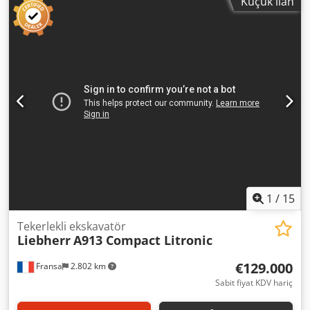
Küçük ilan
2015 Çalışma Saati: 9.051 saat Kapalı Kabin Klima Radyo
Geri Görüş Kamerası Ayarlanabilir Bom Dedpfezqu I Ujx
Amijck Kol: 2,40 m Tam Donanım (Çekiç, Kepçe, Makas)
Hızlı Bağlantı Sistemi OQ70/55 Merkezi Yağlama Sistemi
Kepçe - 700 mm genişliğinde Lastik Boyutu: 10.00-20,
yaklaşık %30'u kullanıma uygun Destekleyici Plaka 122 kW
motor gücü CE sertifikası Çalışma Ağırlığı: 20,2 ton
1
/
15
Tekerlekli ekskavatör
Liebherr
A913 Compact Litronic
€129.000
Fransa
2.802 km
Sabit fiyat KDV hariç