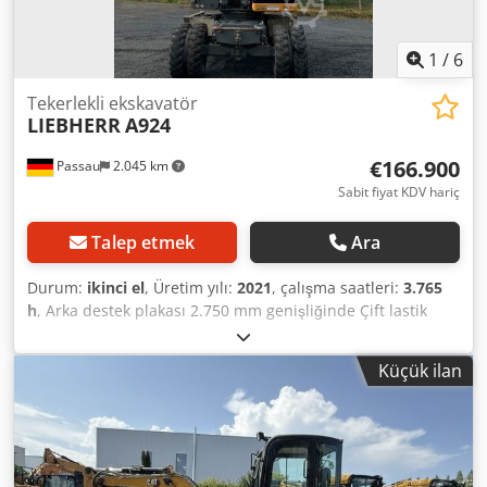
1
/
6
Tekerlekli ekskavatör
LIEBHERR
A924
€166.900
Passau
2.045 km
Sabit fiyat KDV hariç
Talep etmek
Ara
Durum:
ikinci el
, Üretim yılı:
2021
, çalışma saatleri:
3.765
h
, Arka destek plakası 2.750 mm genişliğinde Çift lastik
takımı Mitas EM 22, 11.00-20 PR 16 Alt yapı EW, 2.750 mm
genişliğinde Radyo Ayarlanabilir bom 5,80 m Kova bağlantı
Küçük ilan
kolu 2,65 m Djdpszp Dfysfx Amijck Hızlı bağlantı sistemi
SW48 Likufix dahildir.