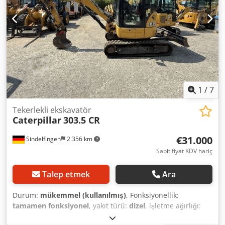
1
/
7
Tekerlekli ekskavatör
Caterpillar
303.5 CR
€31.000
Sindelfingen
2.356 km
Sabit fiyat KDV hariç
Talep etmek
Ara
Durum:
mükemmel (kullanılmış)
, Fonksiyonellik:
tamamen fonksiyonel
, yakıt türü:
dizel
, işletme ağırlığı:
3.580 kg
, Üretim yılı:
2020
, çalışma saatleri:
2.434 h
,