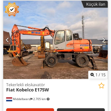
Donanım:
kauçuk paletler
, * 2.434 saat * Motor: Cat C1.7 *
Küçük ilan
Motor gücü: 24,8 kW * Emisyon sınıfı: EU Aşama V *
Çalışma ağırlığı: 3.580 kg * Ölçüler (Taşıma uzunluğu:
4.800 - Taşıma genişliği: 1.780 mm - Taşıma yüksekliği:
2.480 mm) * Kısa kuyruk (ECR – Genişletilmiş Kompakt
Yarıçap) * Oransal ek hidrolik * Hızlı bağlantı sistemi
Dcodpfx Aozrthvsmisk
1
/
15
Tekerlekli ekskavatör
Fiat Kobelco
E175W
Middelbeers
2.705 km