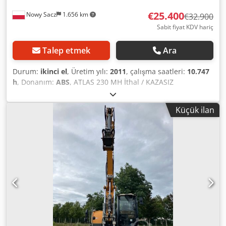
€25.400
Nowy Sacz
1.656 km
€32.900
Sabit fiyat KDV hariç
Talep etmek
Ara
Durum:
ikinci el
, Üretim yılı:
2011
, çalışma saatleri:
10.747
h
, Donanım:
ABS
, ATLAS 230 MH İthal / KAZASIZ
Dcedpfxsycbbyj Amiek ÇOK İYİ DURUMDA! • ÜRETİM YILI:
2011 • ÇALIŞMA SAATİ: 10.747 saat TEL: • KUBA – POLONYA,
Küçük ilan
İNGİLİZCE, ALMANCA, İTALYANCA • SEBASTIAN – POLONYA,
ALMANCA, İTALYANCA, ????? • LASZLO – MACARCA • COSTEL
– ROMENCE (Romence: tüm ihracat işlemlerini numara
dahil yapıyoruz) • RADEK – ?????