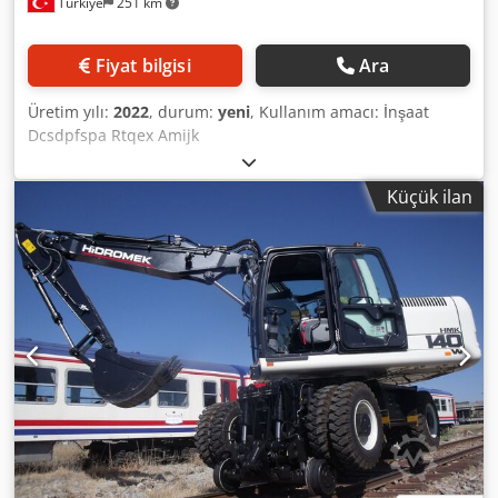
Türkiye
251 km
Fiyat bilgisi
Ara
Üretim yılı:
2022
, durum:
yeni
, Kullanım amacı: İnşaat
Dcsdpfspa Rtqex Amijk
Küçük ilan