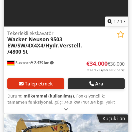
1
/
17
Tekerlekli ekskavatör
Wacker Neuson
9503
EW/SW/4X4X4/Hydr.Verstell.
/4800 St
€34.000
Butzbach
2.439 km
€36.000
Pazarlık Fiyatı KDV hariç
Talep etmek
Ara
Durum:
mükemmel (kullanılmış)
, Fonksiyonellik:
tamamen fonksiyonel
, güç:
74,9 kW (101,84 bg)
, yakıt
türü:
dizel
, toplam ağırlık:
10.500 kg
, işletme ağırlığı:
10.500 kg
, ilk tescil:
01/2009
, Üretim yılı:
2009
, çalışma
Küçük ilan
saatleri:
4.809 h
, Wacker Neuson 9503
EW/SW/4X4X4/Hidrolik Ayarlı /4800 saat • Üretici: Wacker