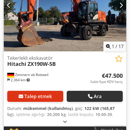
1
/
17
Tekerlekli ekskavatör
Hitachi
ZX190W-5B
€47.500
Zimmern ob Rottweil
2.364 km
Sabit fiyat KDV hariç
Talep etmek
Ara
Durum:
mükemmel (kullanılmış)
, güç:
122 kW (165,87
bg)
, işletme ağırlığı:
20.200 kg
, lastik boyutu:
10.00-20
,
lastik durumu:
30 yüzde
, Üretim yılı:
2015
, çalışma saatleri:
9.051 h
, Donanım:
klima
, Hitachi ZX190W-5B İmalat Yılı: