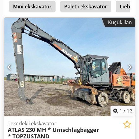
M
Mini ekskavatör
Paletli ekskavatör
Liebher
Küçük ilan
1
/
12
Tekerlekli ekskavatör
ATLAS
230 MH * Umschlagbagger
* TOPZUSTAND