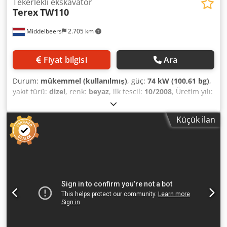
Tekerlekli ekskavatör
Terex
TW110
Middelbeers
2.705 km
Fiyat bilgisi
Ara
Durum:
mükemmel (kullanılmış)
, güç:
74 kW (100,61 bg)
,
yakıt türü:
dizel
, renk:
beyaz
, ilk tescil:
10/2008
, Üretim yılı:
2008
, çalışma saatleri:
8.275 h
, Genel Bilgiler Model yılı:
2008 Seri numarası: TW01100392 Teknik Bilgiler Silindir
Küçük ilan
sayısı: 4 Dcjdpowybvaefx Amisk Tahrik: Tekerlekli Boş
ağırlık: 10.500 kg Fonksiyonel CE işareti: evet Durum Teknik
durum: çok iyi Görsel durum: çok iyi Finansal Bilgiler Fiyat:
İstek üzerine Diğer Bilgiler Daha fazla bilgi için lütfen Ernst
van Hek ile iletişime geçin.