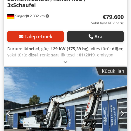
3xSchaufel
€79.600
Singen
2.332 km
Sabit fiyat KDV hariç
Talep etmek
Ara
Durum:
ikinci el
, güç:
129 kW (175,39 bg)
, vites türü:
diğer
,
yakıt türü:
dizel
, renk:
sarı
, ilk tescil:
01/2019
, emisyon
sınıfı:
hiçbiri
, süspansiyon:
diğer
, Üretim yılı:
2019
, çalışma
saatleri:
7.162 h
, şoför kabini:
diğer
, yakıt:
dizel
, Donanım:
Küçük ilan
her tahrikli, klima
, * Geri görüş kamerası * Hızlı bağlantı
sistemi CAT CW-20-H.4.N. Dcjdpfx Amozhbv Hoisk * Kazma
kepçesi 2,20 m * 2 adet derin kazma kepçesi 1,00 m + 0,50
m * Lastikler yeni ... Radyo, dört çeker, klima, hızlı bağlantı,
ikinci el araç, dizel, KDV dahil.