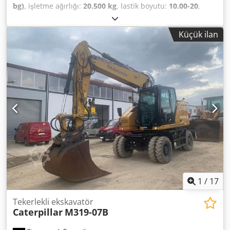
Dört tekerlekten çekiş * Hızlı bağlantı sistemi * Çevre
bg)
, işletme ağırlığı:
20.500 kg
, lastik boyutu:
10.00-20
,
etiketi: 4 (Yeşil) * Stok numarası: MK300045 * Durum:
lastik durumu:
35 yüzde
, Üretim yılı:
2016
, çalışma saatleri:
Kullanılmış * Alman yapımı Önceden randevu almak
11.413 h
, Donanım:
klima
, Liebherr A920 Litronic Üretim
Küçük ilan
koşuluyla inceleme yapılabilir. Ek bilgi, fotoğraf ve videolar
yılı: 2016 Çalışma saati: 11.413 saat Kapalı kabin Klima
istek üzerine sağlanacaktır. Hatalar, değişiklikler ve
Radyo Geri görüş kamerası Ayarlanabilir bom Kol: 2,60 m
önceden satış saklıdır. Finansman örneği: * İç referans
Tam borulama (kırıcı, kavrayıcı, makas için) Hızlı değiştirici
numarası: MK * Satış fiyatı: 42.900,00 € * Peşinat: %10 *
SW48 Likufix Merkezi yağlama sistemi Hidrolik kanal
Vade: 60 ay * Aylık ödeme: 604,02 € Kalan değer: 9.380,00 €
kepçesi, 2,00 m genişliğinde Lastik ölçüsü: 10.00-20,
Eğer bu teklif size uygunsa veya ihtiyaçlarınıza göre
yaklaşık %30-40 diş derinliği mevcut Bıçak destek sistemi
uyarlamak isterseniz, lütfen Sayın Enchev ile iletişime
Motor gücü: 120 kW Dsdpfx Amszd S N Aoieck CE sertifikalı
geçin. Aramınızı bekliyoruz. Hatalar saklıdır. Kullanılmış
Çalışma ağırlığı: 20,5 ton
aracınızı memnuniyetle değerlendiririz. Finansmanı
doğrudan şirketimiz aracılığıyla sağlayabilirsiniz. GOLEC
TİCARİ ARAÇLAR LTD. ŞTİ. Konuştuğumuz diller: Almanca,
İngilizce, İspanyolca, Lehçe, Ukraynaca, Rusça, Bulgarca.
1
/
17
Tekerlekli ekskavatör
Caterpillar
M319-07B