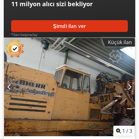
11 milyon alıcı
sizi bekliyor
Şimdi ilan ver
*ilan başına/ay
Küçük ilan
1
/
3