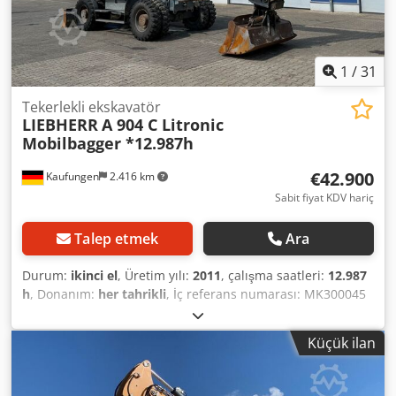
1
/
31
Tekerlekli ekskavatör
LIEBHERR
A 904 C Litronic
Mobilbagger *12.987h
€42.900
Kaufungen
2.416 km
Sabit fiyat KDV hariç
Talep etmek
Ara
Durum:
ikinci el
, Üretim yılı:
2011
, çalışma saatleri:
12.987
h
, Donanım:
her tahrikli
, İç referans numarası: MK300045
Hemen teslim, Kaufungen'deki tesisimizde mevcuttur.
Daha fazla bilgi için: * Luis Lucena * Viktoria Sologubova
Küçük ilan
Almanca Liebherr A 904 C Litronic Mobil Ekskavatör | 20
ton | 12.987 çalışma saati 2011 model, kullanılmış bir
Liebherr A 904 C Litronic mobil ekskavatör satılıktır. Makine