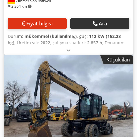
Zimmern ob Rottweil
2.364 km
Fiyat bilgisi
Ara
Durum:
mükemmel (kullanılmış)
, güç:
112 kW (152,28
bg)
, Üretim yılı:
2022
, çalışma saatleri:
2.857 h
, Donanım:
klima
, CATERPILLAR M319-07B Üretim yılı: 2022 Çalışma
saati: 2.857 saat Kapalı kabin Klima Dcodpfx Aeyin
Küçük ilan
Dbomiek Radyo Arka ve yan kamera Ayarlanabilir bom Kol:
2,50 m Tam borulama (kırıcı, tutucu, makas için) Hızlı
bağlantı OQ70/55 1 x kova Merkezi yağlama sistemi Lastik
ebadı: 10.00-20, yaklaşık %30 ömrü kaldı Bıçak desteği
129kW motor CE Çalışma ağırlığı: 19 ton