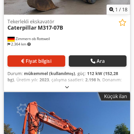
1
/
18
Tekerlekli ekskavatör
Caterpillar
M317-07B
Zimmern ob Rottweil
2.364 km
Fiyat bilgisi
Ara
Durum:
mükemmel (kullanılmış)
, güç:
112 kW (152,28
bg)
, Üretim yılı:
2023
, çalışma saatleri:
2.198 h
, Donanım:
kabin, klima
, CATERPILLAR M317-07B Üretim yılı: 2023
Çalışma saati: 2.198 saat Kapalı kabin Klima Djdpfxjyi Tp
Küçük ilan
Ne Amisck Radyo Arka ve yan kamera Ayarlanabilir bom
Kol: 2,50 m Tam hidrolik tesisat (kırıcı, tutucu, makas için)
Hızlı bağlantı aparatı OQ70/55 1 x kova Merkezi yağlama
sistemi Lastik ebadı: 10.00-20, yaklaşık %40'ı kaldı Bıçak
destek 112 kW motor CE belgesi Çalışma ağırlığı: 18,4 ton