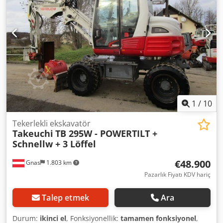
1
/
10
Tekerlekli ekskavatör
Takeuchi
TB 295W - POWERTILT +
Schnellw + 3 Löffel
€48.900
Gnas
1.803 km
Pazarlık Fiyatı KDV hariç
Talep etmek
Ara
Durum:
ikinci el
, Fonksiyonellik:
tamamen fonksiyonel
,