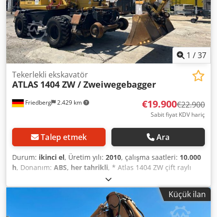
1
/
37
Tekerlekli ekskavatör
ATLAS
1404 ZW / Zweiwegebagger
€19.900
Friedberg
2.429 km
€22.900
Sabit fiyat KDV hariç
Talep etmek
Ara
Durum:
ikinci el
, Üretim yılı:
2010
, çalışma saatleri:
10.000
h
, Donanım:
ABS, her tahrikli
, * Atlas 1404 ZW çift raylı
ekskavatör * Yıl: 2010 * Çalışma saati: 10.000 h * hidrolik
takozlar * geri görüş kamerası * daha fazla fotoğraf ve
Küçük ilan
video WhatsApp üzerinden Dodpfxszf T Uvs Amieck *
Bilgiler garanti verilmeden sunulmuştur ve ara satış hakkı