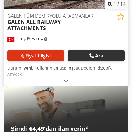
1
/
14
GALEN TÜM DEMİRYOLU ATAŞMANLARI
GALEN
ALL RAILWAY
ATTACHMENTS
Türkiye
251 km
Fiyat bilgisi
Ara
Durum:
yeni
, Kullanım amacı: İnşaat Dedjph Rkzopfx
Amiock
Şimdi €4,49'dan ilan verin
*