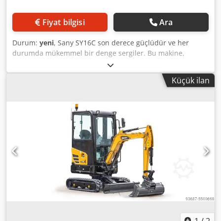
Fiyat bilgisi
Ara
Durum:
yeni
, Sany SY16C son derece güçlüdür ve her
durumda mükemmel bir denge sergiler. Bu makine,
sağlam tasarımı ve kolay kullanımı sayesinde
kullanıcılarının tüm beklentilerini karşılar. - Sessiz, düşük
Küçük ilan
titreşimli motor - Verimli, güçlü hidrolik yük algılama
sistemi - Net aletler ve geniş, yüksek çözünürlüklü renkli
ekran - Optimum görünürlük - Düşük ağırlık ve kompakt
boyutlar - Tüm önemli bakım noktalarına erişim çok
kolaydır Dcodpjgi Nqtjfx Aqvek - Sany beş yıl garanti -
Operasyonel güvenlik için ROPS/FOPS sertifikalı