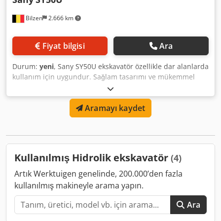
Bilzen
2.666 km
Fiyat bilgisi
Ara
Durum:
yeni
, Sany SY50U ekskavatör özellikle dar alanlarda
kullanım için uygundur. Sağlam tasarımı ve mükemmel
performans verileri, bu makineyi tüm hafriyat ve yol yapım
projeleri için ideal hale getirir. - Sessiz, düşük titreşimli
Aramayı kaydet
motor - Verimli, güçlü hidrolik yük algılama sistemi - Net
göstergeler ve geniş, yüksek çözünürlüklü renkli ekran -
Optimum görünürlük - Düşük ağırlık ve kompakt boyutlar
Dcedpsglp Nfjfx Aqvjk - Sany beş yıl garanti
Kullanılmış Hidrolik ekskavatör
(4)
Artık Werktuigen genelinde, 200.000’den fazla
kullanılmış makineyle arama yapın.
Ara