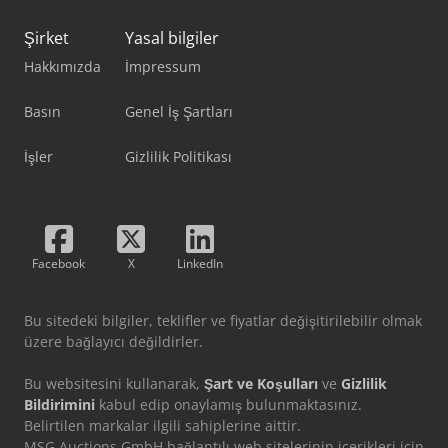
Şirket
Yasal bilgiler
Hakkımızda
İmpressum
Basın
Genel İş Şartları
İşler
Gizlilik Politikası
Facebook
X
LinkedIn
Bu sitedeki bilgiler, teklifler ve fiyatlar değişitirilebilir olmak
üzere bağlayıcı değildirler.
Bu websitesini kullanarak,
Şart ve Koşulları
ve
Gizlilik
Bildirimini
kabul edip onaylamış bulunmaktasınız.
Belirtilen markalar ilgili sahiplerine aittir.
MSG Auctions GmbH bağlantılı web sitelerinin içerikleri için