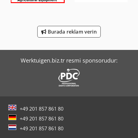
Tec Freetec
Tec Rotec
Volvo Mini Ekskavatör
Burada reklam verin
Volvo Paletli Ekskavatör
Wacker Neuson Mini Ekskavatör
Werktuigen.biz.tr resmi sponsorudur:
+49 201 857 861 80
+49 201 857 861 80
+49 201 857 861 80