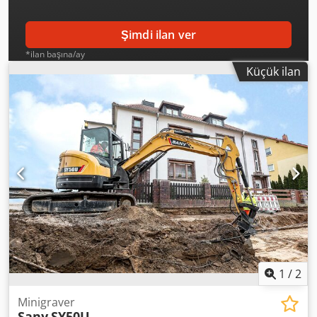
Şimdi ilan ver
*ilan başına/ay
Küçük ilan
1
/
2
Minigraver
Sany
SY50U