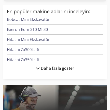
En popüler makine adlarını inceleyin:
Bobcat Mini Ekskavatör
Exeron Edm 310 Mf 30
Hitachi Mini Ekskavatör
Hitachi Zx300Lc-6
Hitachi Zx350Lc-6
Daha fazla göster
Hyundai Mini Ekskavatör
Hyundai Paletli Ekskavatör
Jcb Mini Ekskavatör
Komatsu Mini Ekskavatör
Kubota Mini Ekskavatör