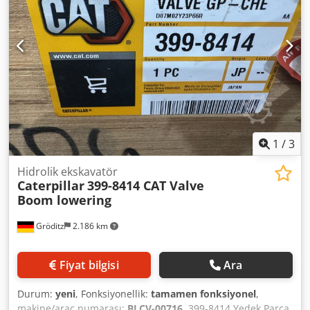
1
/
3
Hidrolik ekskavatör
Caterpillar
399-8414 CAT Valve
Boom lowering
Gröditz
2.186 km
Fiyat bilgisi
Ara
Durum:
yeni
, Fonksiyonellik:
tamamen fonksiyonel
,
makine/araç numarası:
BLCV-00716
, 399-8414 Yedek Parça