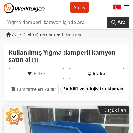
Satış
Ara
/ ... / 2. el Yığma damperli kamyon
Kullanılmış Yığma damperli kamyon
satın al
(1)
Filtre
Alaka
Forklift ve iç lojistik ekipmanları
Tüm filtreleri kaldır
Küçük ilan