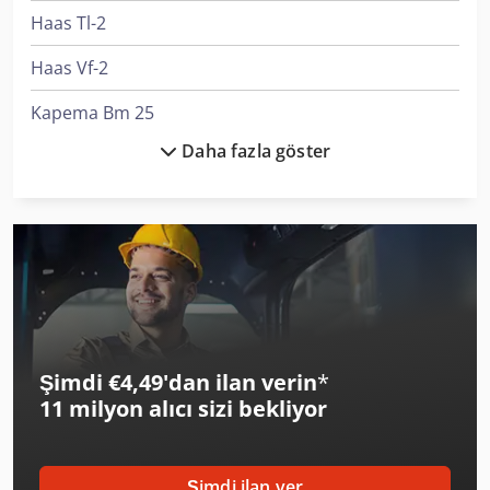
Haas Tl-2
Haas Vf-2
Kapema Bm 25
Daha fazla göster
Liebherr L 538
Linde A
Linde D12
Linde L 10
Linde L 12
Şimdi €4,49'dan ilan verin
*
Linde L 16
11 milyon alıcı
sizi bekliyor
Manitou 170 Aetj-L
Manitou M 30-4
Şimdi ilan ver