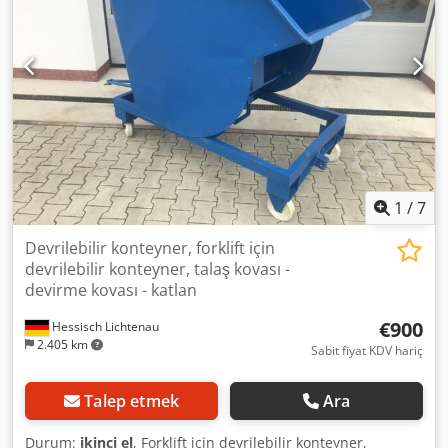
1
/
7
Devrilebilir konteyner, forklift için
devrilebilir konteyner, talaş kovası -
devirme kovası - katlan
€900
Hessisch Lichtenau
2.405 km
Sabit fiyat KDV hariç
Talep etmek
Ara
Durum:
ikinci el
, Forklift için devrilebilir konteyner,