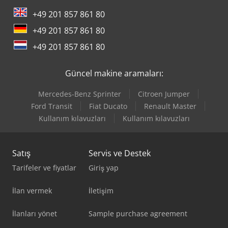
Volvo Damperli Kamyon
+49 201 857 861 80
+49 201 857 861 80
+49 201 857 861 80
Güncel makine aramaları:
Mercedes-Benz Sprinter
Citroen Jumper
Ford Transit
Fiat Ducato
Renault Master
Kullanım kılavuzları
Kullanım kılavuzları
Satış
Servis ve Destek
Tarifeler ve fiyatlar
Giriş yap
İlan vermek
İletişim
İlanları yönet
Sample purchase agreement