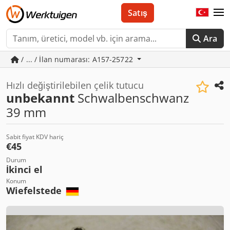
Satış
Ara
/ ... / İlan numarası: A157-25722
Hızlı değiştirilebilen çelik tutucu
unbekannt
Schwalbenschwanz
39 mm
Sabit fiyat KDV hariç
€45
Durum
İkinci el
Konum
Wiefelstede