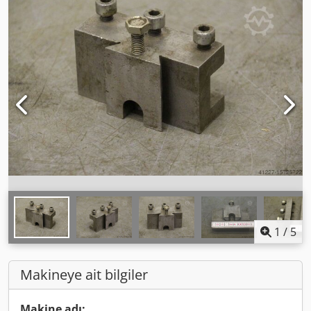
1
/
5
Makineye ait bilgiler
Makine adı: