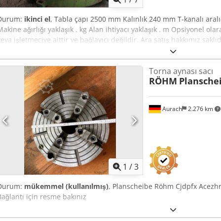
Durum:
ikinci el
, Tabla çapı 2500 mm Kalınlık 240 mm T-kanalı aral
Makine ağırlığı yaklaşık . kg Alan ihtiyacı yaklaşık . m Opsiyonel olar
veya işletmeciye aittir ve bağlayıcı değildir. Ara satış hakkımız saklıd
geçerlidir. Hakkımızda 400'den fazla kendi makinemiz stokta 15.00
ton vinç kapasitesi Crsdpfxeyuqiqo Ackef Atölyeniz için 10.000'den
Torna aynası sacı
hatları veya iş yerinizi satmak istiyorsanız bize ulaşın. Daha fazla 
RÖHM
Plansch
Görüşmeler randevu ile mümkündür. Ziyaretinizi bekleriz. Markus H
Aurach
2.276 km
1
/
3
Durum:
mükemmel (kullanılmış)
, Planscheibe Röhm Cjdpfx Acezh
Bağlantı için resme bakınız