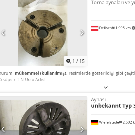
Torna aynaları ve y
Dellach
1.995 km
1
/
15
Durum:
mükemmel (kullanılmış)
, resimlerde gösterildiği gibi çeşit
Crsdpsfr T N Uofx Acksf
Aynası
unbekannt
Typ
Wiefelstede
2.602 