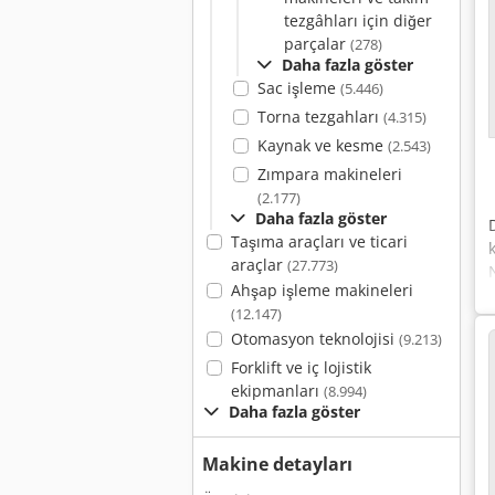
tezgâhları için diğer
parçalar
(278)
Daha fazla göster
Sac işleme
(5.446)
Torna tezgahları
(4.315)
Kaynak ve kesme
(2.543)
Zımpara makineleri
(2.177)
Daha fazla göster
Taşıma araçları ve ticari
araçlar
(27.773)
Ahşap işleme makineleri
(12.147)
Otomasyon teknolojisi
(9.213)
Forklift ve iç lojistik
ekipmanları
(8.994)
Daha fazla göster
Makine detayları