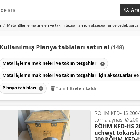
Ara
ı
Metal işleme makineleri ve takım tezgahları için aksesuarlar ve yedek parçal
Kullanılmış Planya tablaları satın al
(148)
Metal işleme makineleri ve takım tezgahları
Metal işleme makineleri ve takım tezgahları için aksesuarlar v
Planya tablaları
Tüm filtreleri kaldır
RÖHM KFD-HS 200/3
torna aynası Ø 200
RÖHM KFD-HS 20
uchwyt tokarski
200
RÖHM KFD-HS