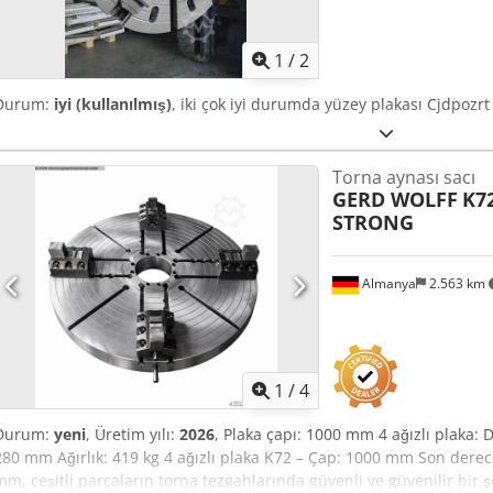
1
/
2
Durum:
iyi (kullanılmış)
, iki çok iyi durumda yüzey plakası Cjdpozrt
Torna aynası sacı
GERD WOLFF
K7
STRONG
Almanya
2.563 km
1
/
4
Durum:
yeni
, Üretim yılı:
2026
, Plaka çapı: 1000 mm 4 ağızlı plaka: D
280 mm Ağırlık: 419 kg 4 ağızlı plaka K72 – Çap: 1000 mm Son derec
mm, çeşitli parçaların torna tezgahlarında güvenli ve güvenilir bir şek