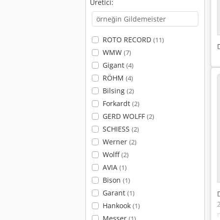
Üretici:
ROTO RECORD
(11)
WMW
(7)
Gigant
(4)
RÖHM
(4)
Bilsing
(2)
Forkardt
(2)
GERD WOLFF
(2)
SCHIESS
(2)
Werner
(2)
Wolff
(2)
AVIA
(1)
Bison
(1)
Garant
(1)
Hankook
(1)
Messer
(1)