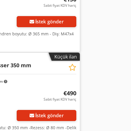
Sabit fiyat KDV hariç
İstek gönder
Mandren boyutu: Ø 365 mm - Diş: M47x4
Küçük ilan
ser 350 mm
km
€490
Sabit fiyat KDV hariç
İstek gönder
yutu: Ø 350 mm -Rezess: Ø 80 mm -Delik