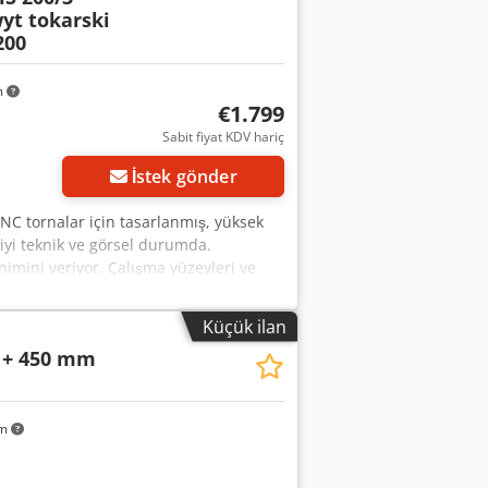
yt tokarski
200
m
€1.799
Sabit fiyat KDV hariç
İstek gönder
NC tornalar için tasarlanmış, yüksek
iyi teknik ve görsel durumda.
nimini veriyor. Çalışma yüzeyleri ve
fozlaqkjx Ackof * RÖHM KFD-HS 200/3
kılan ağız, * kullanım anahtarı, *
Küçük ilan
kutu olup olmadığından emin değilim).
 + 450 mm
mm * Tip: 3 ağızlı hidrolik torna
am sıkma kuvveti (Fges): 110 kN *
5099 * Üstten takılan ağızlar: RÖHM
 tornalarda profesyonel uygulamalar
km
gın bir Alman firması olan RÖHM'ün