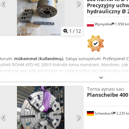
Precyzyjny uchw
hydrauliczny Ø 
Wymysłów
1.958 k
1
/
12
Durum:
mükemmel (kullanılmış)
, Satışa sunuyorum: Profesyonel C
kaliteli RÖHM KFD-HS 200/3 hidrolik torna mandreni. Mandren, çok 
Neredeyse yeni gibi görünüyor ve sadece birkaç kez kullanılmış izle
kızaklarda sadece çok az kullanım izi mevcut. Paket içeriği: Crodp
torna mandreni, * 3 adet temel ağız, * 3 adet RÖHM 538-55 üstten ta
Torna aynası sacı
sağlam ahşap taşıma kutusu (bu kutunun bu mandren için orijinal 
Planscheibe
400
Teknik özellikler: * Üretici: RÖHM * Model: KFD-HS 200/3 * Çap: 200 
mandreni * Tek ağızın maksimum sıkma kuvveti (Fmax): 48 kN * Topl
Maksimum dönüş hızı: 6500 devir/dakika * Tanımlama numarası: 15
538-55 * Üretim ülkesi: Almanya Bu mandren, talaşlı imalat ve CNC
Schwabach
2.235 
için idealdir. Yüksek kaliteli işçiliği ve hassasiyetiyle tanınan, say
sağlam bir ekipmanıdır.