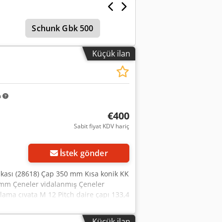
Schunk Gbk 500
Küçük ilan
m
€400
Sabit fiyat KDV hariç
İstek gönder
akası (28618) Çap 350 mm Kısa konik KK
 mm Çeneler vidalanmış Çeneler
ama cıvata M 12 Pitch daire çapı 133,4
Küçük ilan