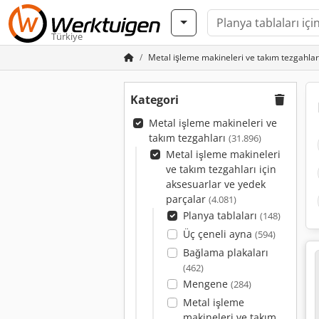
Türkiye
Metal işleme makineleri ve takım tezgahlar
Kategori
Metal işleme makineleri ve
takım tezgahları
(31.896)
Metal işleme makineleri
ve takım tezgahları için
aksesuarlar ve yedek
parçalar
(4.081)
Planya tablaları
(148)
Üç çeneli ayna
(594)
Bağlama plakaları
(462)
Mengene
(284)
Metal işleme
makineleri ve takım