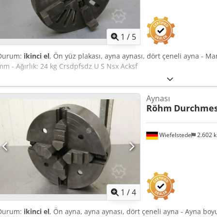
1
/
5
Durum:
ikinci el
, Ön yüz plakası, ayna aynası, dört çeneli ayna - 
mm - Ağırlık: 24 kg Crsdpfsdz U S Nsx Acksf
Aynası
Röhm
Durchmes
Wiefelstede
2.602 
1
/
4
Durum:
ikinci el
, Ön ayna, ayna aynası, dört çeneli ayna - Ayna bo