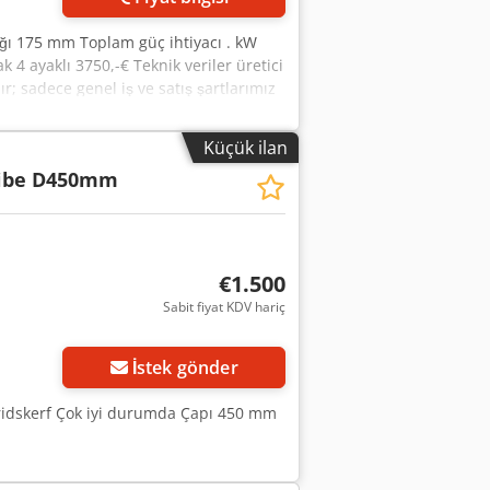
ığı 175 mm Toplam güç ihtiyacı . kW
ak 4 ayaklı 3750,-€ Teknik veriler üretici
ır; sadece genel iş ve satış şartlarımız
0 m²'nin üzerinde depolama alanı, 70
 fazla aksesuar ürünü Makine, üretim
Küçük ilan
teklif web sitemizde mevcuttur.
eibe D450mm
irsch Ekibi
€1.500
Sabit fiyat KDV hariç
İstek gönder
ridskerf Çok iyi durumda Çapı 450 mm