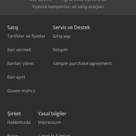
Yiyecek kamyonları ve satış araçları
Weinbrenner Tsv 6/3050
Satış
Servis ve Destek
Tarifeler ve fiyatlar
Giriş yap
İlan vermek
İletişim
İlanları yönet
Sample purchase agreement
İlan ayırt
Güven mührü
Şirket
Yasal bilgiler
Hakkımızda
İmpressum
Basın
Genel İş Şartları