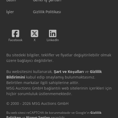
İşler
Gizlilik Politikası
Facebook
X
LinkedIn
Bu sitedeki bilgiler, teklifler ve fiyatlar değişitirilebilir olmak
üzere bağlayıcı değildirler.
Bu websitesini kullanarak,
Şart ve Koşulları
ve
Gizlilik
Bildirimini
kabul edip onaylamış bulunmaktasınız.
Belirtilen markalar ilgili sahiplerine aittir.
MSG Auctions GmbH bağlantılı web sitelerinin içerikleri için
hiçbir sorumluluk üstlenmemektedir.
© 2000 - 2026 MSG Auctions GmbH
Bu web sitesi reCAPTCHA ile korunmaktadır ve Google'ın
Gizlilik
Politikası
ve
Hizmet Şartları
geçerlidir.