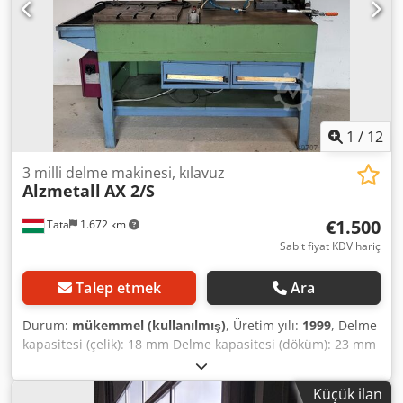
1
/
12
3 milli delme makinesi, kılavuz
Alzmetall
AX 2/S
€1.500
Tata
1.672 km
Sabit fiyat KDV hariç
Talep etmek
Ara
Durum:
mükemmel (kullanılmış)
, Üretim yılı:
1999
, Delme
kapasitesi (çelik): 18 mm Delme kapasitesi (döküm): 23 mm
Dsdpskytxzefx Aa Ujck Kılavuz çekme kapasitesi (çelik):
M14mm Mil montajı: MK 2 İş mili stroku: 100mm Uzatma:
Küçük ilan
250 mm Kolon çapı: 90 mm Güç: 0,55 kW iş mili hızı: 125 -