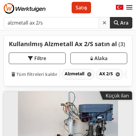
Satış
Ara
Kullanılmış Alzmetall Ax 2/S satın al
(3)
Filtre
Alaka
Alzmetall
AX 2/S
AX
Tüm filtreleri kaldır
Küçük ilan