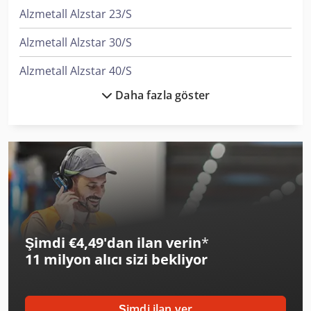
Alzmetall Alzstar 23/S
Alzmetall Alzstar 30/S
Alzmetall Alzstar 40/S
Daha fazla göster
Alzmetall Ax 3/S
Alzmetall Ax 3/Sv
Auerbach Ax3 Tlf
Axa Vhc 3 - Xts
Dalex 3328-6
Şimdi €4,49'dan ilan verin
*
Dalex Pms 10-2
11 milyon alıcı
sizi bekliyor
Dalex Pms 11-4
Elumatec Sbz 140
Şimdi ilan ver