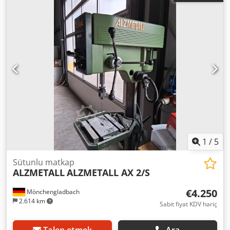
2400 rpm / 225 - 4300 rpm
1
/
5
Sütunlu matkap
ALZMETALL
ALZMETALL AX 2/S
€4.250
Mönchengladbach
2.614 km
Sabit fiyat KDV hariç
Talep etmek
Ara