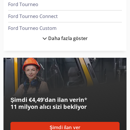
Ford Tourneo
Ford Tourneo Connect
Ford Tourneo Custom
Daha fazla göster
Ford Transit
Ford Transit 100
Ford Transit 200
Ford Transit 300
Ford Transit 350
Şimdi €4,49'dan ilan verin
*
Ford Transit Bus
11 milyon alıcı
sizi bekliyor
Ford Transit Cassone
Ford Transit Connect
Şimdi ilan ver