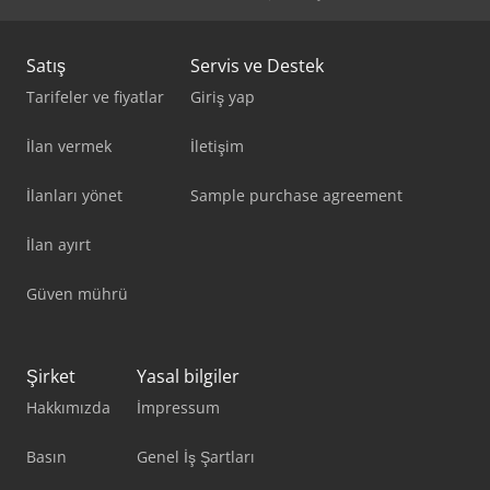
Vw Crafter
Satış
Servis ve Destek
Tarifeler ve fiyatlar
Giriş yap
İlan vermek
İletişim
İlanları yönet
Sample purchase agreement
İlan ayırt
Güven mührü
Şirket
Yasal bilgiler
Hakkımızda
İmpressum
Basın
Genel İş Şartları