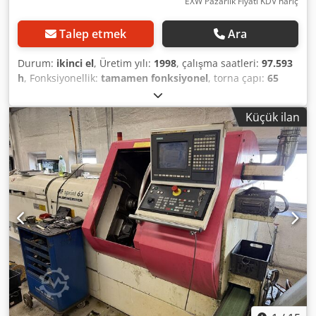
EXW Pazarlık Fiyatı KDV hariç
Talep etmek
Ara
Durum:
ikinci el
, Üretim yılı:
1998
, çalışma saatleri:
97.593
h
, Fonksiyonellik:
tamamen fonksiyonel
, torna çapı:
65
mm
, iş mili deliği:
79 mm
, maksimum mil hızı:
4.500
dev/dak
, mil hızı (dk.):
25 dev/dak
, For sale: Gildemeister
Küçük ilan
MF Sprint 65 CNC turning machine with 3-meter bar
feeder, as shown in the pictures. The machine was
dismantled from our workshop in fully operational
condition. A video of the machine in operation prior to
dismantling can be provided upon request. About five
years ago, the linear guides of the X1 and Z1 slides (main
spindle side) were renewed, including bearings and belts.
Recently, a new HMI interface was installed. Codpowym
Nfefx Ailjrf Detailed specifications and technical data are
available in the attached PDF. TECHNICAL DETAILS Control:
Sinumerik 840C Bar feeder: SIMAG 65.1-3200G, year 1998
Bar length: 3 m Bar diameter / spindle bore: 65 mm Main
drive Drive power: 28 / 21 kW Speed range: 25 – 4,500 rpm
Torque: 320 / 240 Nm Feed rate for threading: max. 10