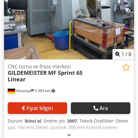
1
/
8
CNC torna ve freze merkezi
GILDEMEISTER
MF Sprint 65
Linear
Almanya
2.383 km
Fiyat bilgisi
Ara
Durum:
ikinci el
, Üretim yılı:
2007
, Teknik Özellikler: Döner
çap: 160 mm Döner uzunluk: 300 mm Kontrol sistemi:
Siemens 840D Mil 1 gücü: 22 kW Mil 1 devir sayısı: 5000