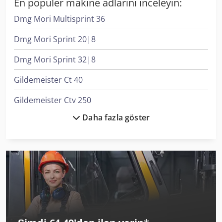
En popüler makine adlarını inceleyin:
Dmg Mori Multisprint 36
Dmg Mori Sprint 20|8
Dmg Mori Sprint 32|8
Gildemeister Ct 40
Gildemeister Ctv 250
Daha fazla göster
Gildemeister Ctx 200
Gildemeister Ctx 310
Gildemeister Ctx 310 V3
Gildemeister Ctx 320 Linear V5
Gildemeister Ctx 400
Gildemeister Ctx 420 Linear