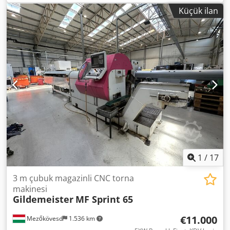
dev/dak Mil 1 maks. çubuk çapı: 65 Mil 1 tork: 150 Nm Mil 2
Küçük ilan
gücü: 16,8 kW Mil 2 devir sayısı: 5000 dev/dak Mil 2 tork:
100 Nm 2. milin hareket mesafesi: W2=690 mm Gerekli
alan yaklaşık: 4,5x2,0x2,3 m Makine ağırlığı yaklaşık: 9 ton
Crsdezd Tcwepfx Ailof Aksesuarlar: Mil 1 mengene Mil 2
mengene Yonga taşıma sistemi Parça toplama ünitesi 3
adet taretli, takım tahrikli, 2 mili ve taretler için iç soğutma
sıvısı beslemesi olan CNC torna merkezi.
1
/
17
3 m çubuk magazinli CNC torna
makinesi
Gildemeister
MF Sprint 65
€11.000
Mezőkövesd
1.536 km