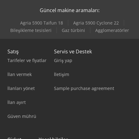
Gildemeister Nef 520
Güncel makine aramaları:
Gildemeister Nef Plus 500
Agria 5900 Taifun 18
Agria 5900 Cyclone 22
Gildemeister Sprint 65 Linear
Bileşikleme tesisleri
Gaz türbini
Agglomeratörler
Gildemeister Twin 42
Satış
Servis ve Destek
Tarifeler ve fiyatlar
Giriş yap
İlan vermek
İletişim
İlanları yönet
Sample purchase agreement
İlan ayırt
Güven mührü